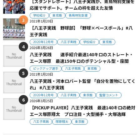
【スタンドレポート】八王子実践が、青鳥特別支援を
応援でサポート。チームの枠を超えた友情
学校紹介
東京版
青鳥特別支援
2021年1月20日
【八王子実践 野球部】「野球×ベースボール」#八
王子実践
2020年12月号
八王子実践
学校紹介
東京版
2026年3月26日
八王子実践 選手紹介最速140キロのストレート・
エース塚原 最速150キロのポテンシャル型・座間
ピックアップ選手
八王子実践
東京版
2021年1月20日
八王子実践・河本ロバート監督 「自分を置物にしてく
れ」 #八王子実践
2020年12月号
八王子実践
東京版
監督コメント
2026年3月25日
【PICKUP PLAYER】八王子実践 最速140キロの絶対
エース塚原翔太 プロ注目・大型捕手・大塚逸輝
八王子実践
塚原翔太
東京版