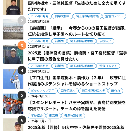
国学院栃木・三浦純監督「生徒のために全力を尽くす
だけです」
2025年3月号
国学院栃木
埼玉/群馬/栃木版
監督コメント
2025年8月26日
【前橋商】「継承」 今春からOBの冨田監督が指揮。
伝統を継承し甲子園へのルートを切り拓く
2025年8月号
前橋商
埼玉/群馬/栃木版
学校紹介
2025年9月14日
2025夏【指揮官の言葉】前橋商・冨田裕紀監督「選手
に甲子園の景色を見せたい」
2025年8月号
前橋商
埼玉/群馬/栃木版
監督コメント
2026年5月27日
【プロ注目】国学院栃木・農作力（３年） 攻守に世
代屈指のポテンシャルを秘めるショートストップ
ピックアップ選手
国学院栃木
埼玉/群馬/栃木版
農作力
2026年7月10日
【スタンドレポート】八王子実践が、青鳥特別支援を
応援でサポート。チームの枠を超えた友情
学校紹介
東京版
青鳥特別支援
2025年11月26日
2025年秋【監督】明大中野・佐藤晃平監督2025年秋