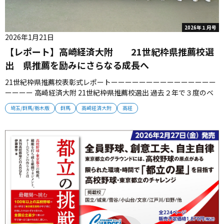
2026年１月号
2026年1月21日
【レポート】高崎経済大附 21世紀枠県推薦校選
出 県推薦を励みにさらなる成長へ
21世紀枠県推薦校表彰式レポートーーーーーーーーーーーーーーー
ーーーー 高崎経済大附 21世紀枠県推薦校選出 過去２年で３度のベ
スト８進出県推薦を励みにさらなる成長を誓う 高崎経済大附が
埼玉/群馬/栃木版
群馬
高崎経済大附
高経
2026年春選抜選考の21世紀枠県推薦校に選出され、11月20日に表
彰式が行われた。選手、指導者たちは、価値ある“勲章”を胸にさら
な...