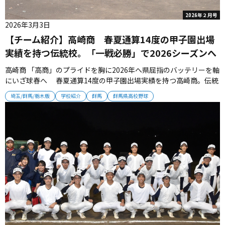
2026年２月号
2026年3月3日
【チーム紹介】高崎商 春夏通算14度の甲子園出場
実績を持つ伝統校。「一戦必勝」で2026シーズンへ
高崎商 「高商」のプライドを胸に2026年へ県屈指のバッテリーを軸
にいざ球春へ 春夏通算14度の甲子園出場実績を持つ高崎商。伝統
の力を宿す選手たちは、2012年夏以来の甲子園出場を誓って「一戦
埼玉/群馬/栃木版
学校紹介
群馬
群馬県高校野球
必勝」で2026シーズンに挑む。 ■14度の甲子園歴を持つ伝統校
春3回、夏11回の甲子園歴を持つ伝統校・高崎商が、高校野球...