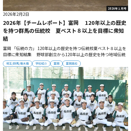
2026年１月号
2026年2月2日
2026年【チームレポート】富岡 120年以上の歴史
を持つ群馬の伝統校 夏ベスト８以上を目標に衆知
結
富岡 「伝統の力」 120年以上の歴史を持つ伝統校夏ベスト８以上を
目標に衆知結集 野球部創立から120年以上の歴史を持つ地域伝統
校・富岡。選手たちはグラウンドに根付く伝統の力を糧に、切磋琢
埼玉/群馬/栃木版
学校紹介
富岡
富岡高校
磨していく。 ■地域に愛されるチーム 伝統校・富岡の野球部創部
は1902年（明治35年）。県高野連の記録によると、戦後には4度の
準...