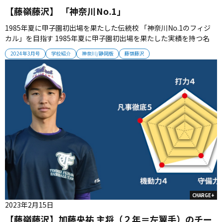
【藤嶺藤沢】 「神奈川No.1」
1985年夏に甲子園初出場を果たした伝統校 「神奈川No.1のフィジ
カル」を目指す 1985年夏に甲子園初出場を果たした実績を持つ名
門・藤嶺藤沢。若きOB指揮官を迎えて約１年、新たなエッセンスを
2024年3月号
学校紹介
神奈川/静岡版
藤嶺藤沢
加えるチームは道なき道を切り拓いていく。 ■ドラフト候補が続々
誕生 有望なプレーヤーを続々と輩出している。２０２２年秋には、
投...
CHARGE+
2023年2月15日
【藤嶺藤沢】加藤央祐 主将（２年＝左翼手）のチー