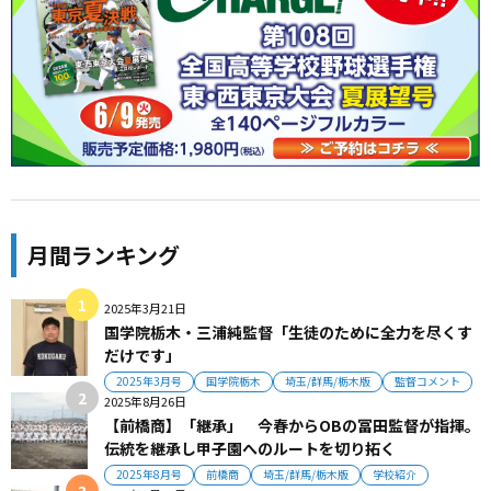
月間ランキング
2025年3月21日
国学院栃木・三浦純監督「生徒のために全力を尽くす
だけです」
2025年3月号
国学院栃木
埼玉/群馬/栃木版
監督コメント
2025年8月26日
【前橋商】「継承」 今春からOBの冨田監督が指揮。
伝統を継承し甲子園へのルートを切り拓く
2025年8月号
前橋商
埼玉/群馬/栃木版
学校紹介