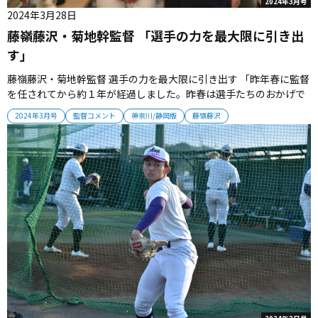
2024年3月号
2024年3月28日
藤嶺藤沢・菊地幹監督 「選手の力を最大限に引き出
す」
藤嶺藤沢・菊地幹監督 選手の力を最大限に引き出す 「昨年春に監督
を任されてから約１年が経過しました。昨春は選手たちのおかげで
ベスト８へ進出しましたが、昨夏、昨秋は自分の未熟さによって結
2024年3月号
監督コメント
神奈川/静岡版
藤嶺藤沢
果をつかむことができませんでした。チームの主役は選手たち。彼
らの力を最大限に引き出すことが自分の役割だと考えています」 (菊
地監督＝写真...