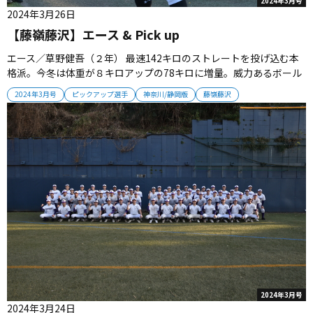
2024年3月号
2024年3月26日
【藤嶺藤沢】エース & Pick up
エース／草野健吾（２年） 最速142キロのストレートを投げ込む本
格派。今冬は体重が８キロアップの78キロに増量。威力あるボール
で勝負する Pick up 花田悟志（２年＝遊撃手） 植松大智（２年＝三
2024年3月号
ピックアップ選手
神奈川/静岡版
藤嶺藤沢
塁手） 大石路也（２年＝一塁手） 藤原椋平（２年＝二塁手・遊撃
手）...
2024年3月号
2024年3月24日