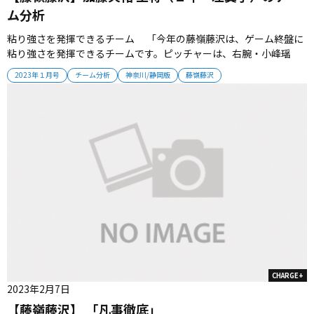
ム分析
粘り強さを発揮できるチーム 「今年の藤嶺藤沢は、ゲーム終盤に
粘り強さを発揮できるチームです。ピッチャーは、右腕・小峰瑶
大、左腕・根岸大和のダブルエースが安定。バッターは菅原啓一
2023年１月号
チーム分析
神奈川/静岡版
藤嶺藤沢
郎、小早川仁、岩﨑琳平が勝負強さを発揮してくれます。夏に２度
目の甲子園出場を狙えるチームになっていきたいと思います」...
CHARGE+
2023年2月7日
【藤嶺藤沢】 「凡事徹底」