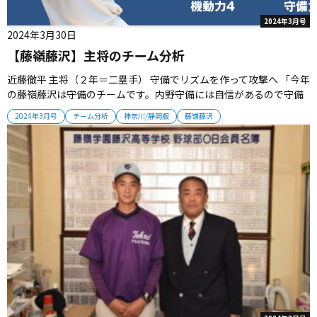
2024年3月号
2024年3月30日
【藤嶺藤沢】主将のチーム分析
近藤徹平 主将（２年＝二塁手） 守備でリズムを作って攻撃へ 「今年
の藤嶺藤沢は守備のチームです。内野守備には自信があるので守備
でリズムを作って攻撃につなげていきたいと思います。昨夏の初戦
2024年3月号
チーム分析
神奈川/静岡版
藤嶺藤沢
（２回戦）で桐光学園に負けた悔しさを忘れずに、自分たちの代で
借りを返していきたいと考えています」...