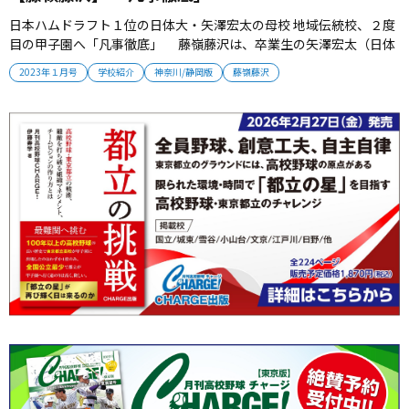
日本ハムドラフト１位の日体大・矢澤宏太の母校 地域伝統校、２度
目の甲子園へ「凡事徹底」 藤嶺藤沢は、卒業生の矢澤宏太（日体
大）が2022年秋に日本ハムドラフト１位を受けたことで活気付く。
2023年１月号
学校紹介
神奈川/静岡版
藤嶺藤沢
選手たちは吉報を力に変えて２度目の甲子園を目指す。 ■野球場に
掲げられた横断幕 2022年秋のプロ野球ドラフト会議。藤嶺藤沢
の選...