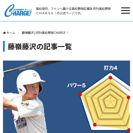
高校球児、ファンへ届ける高校野球応援誌 月刊高校野球
ＣＨＡＲＧＥ！の公式ページです。
ホーム
藤嶺藤沢 | 月刊高校野球CHARGE！
藤嶺藤沢の記事一覧