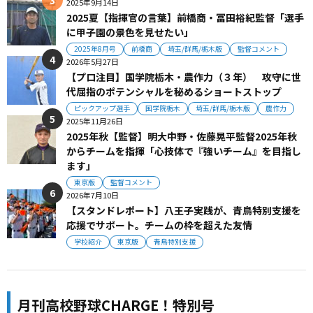
2025年9月14日
2025夏【指揮官の言葉】前橋商・冨田裕紀監督「選手
に甲子園の景色を見せたい」
2025年8月号
前橋商
埼玉/群馬/栃木版
監督コメント
2026年5月27日
【プロ注目】国学院栃木・農作力（３年） 攻守に世
代屈指のポテンシャルを秘めるショートストップ
ピックアップ選手
国学院栃木
埼玉/群馬/栃木版
農作力
2025年11月26日
2025年秋【監督】明大中野・佐藤晃平監督2025年秋
からチームを指揮「心技体で『強いチーム』を目指し
ます」
東京版
監督コメント
2026年7月10日
【スタンドレポート】八王子実践が、青鳥特別支援を
応援でサポート。チームの枠を超えた友情
学校紹介
東京版
青鳥特別支援
月刊高校野球CHARGE！特別号