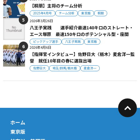
【桐朋】主将のチーム分析
2025年4月号
チーム分析
東京版
桐朋
2026年3月26日
八王子実践 選手紹介最速140キロのストレート・
エース塚原 最速150キロのポテンシャル型・座間
ピックアップ選手
八王子実践
東京版
2026年4月6日
【指揮官インタビュー】佐野日大〈栃木〉麦倉洋一監
督 就任10年目の春に選抜出場
佐野日大
埼玉/群馬/栃木版
麦倉洋一
ホーム
東京版