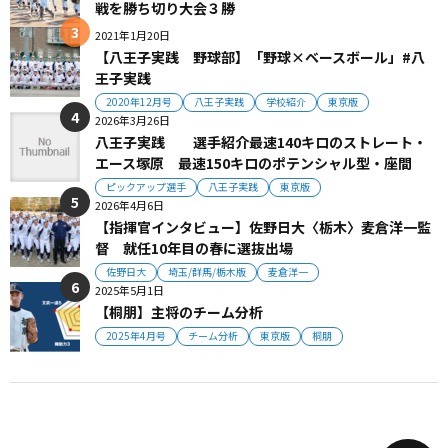
戦を勝ち切り大会３勝
2021年1月20日
【八王子実践 野球部】「野球×ベースボール」#八
王子実践
2020年12月号
八王子実践
学校紹介
東京版
2026年3月26日
八王子実践 選手紹介最速140キロのストレート・
エース塚原 最速150キロのポテンシャル型・座間
ピックアップ選手
八王子実践
東京版
2026年4月6日
【指揮官インタビュー】佐野日大〈栃木〉麦倉洋一監
督 就任10年目の春に選抜出場
佐野日大
埼玉/群馬/栃木版
麦倉洋一
2025年5月1日
【桐朋】主将のチーム分析
2025年4月号
チーム分析
東京版
桐朋