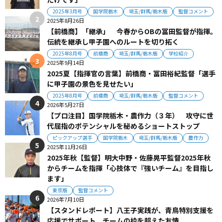
2025年3月号
国学院栃木
埼玉/群馬/栃木版
監督コメント
2025年8月26日
【前橋商】「継承」 今春からOBの冨田監督が指揮。
伝統を継承し甲子園へのルートを切り拓く
2025年8月号
前橋商
埼玉/群馬/栃木版
学校紹介
2025年9月14日
2025夏【指揮官の言葉】前橋商・冨田裕紀監督「選手
に甲子園の景色を見せたい」
2025年8月号
前橋商
埼玉/群馬/栃木版
監督コメント
2026年5月27日
【プロ注目】国学院栃木・農作力（３年） 攻守に世
代屈指のポテンシャルを秘めるショートストップ
ピックアップ選手
国学院栃木
埼玉/群馬/栃木版
農作力
2025年11月26日
2025年秋【監督】明大中野・佐藤晃平監督2025年秋
からチームを指揮「心技体で『強いチーム』を目指し
ます」
東京版
監督コメント
2026年7月10日
【スタンドレポート】八王子実践が、青鳥特別支援を
応援でサポート。チームの枠を超えた友情