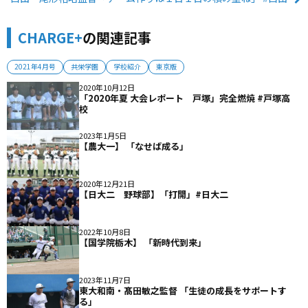
CHARGE+
の関連記事
2021年4月号
共栄学園
学校紹介
東京版
2020年10月12日
「2020年夏 大会レポート 戸塚」完全燃焼 #戸塚高
校
2023年1月5日
【農大一】 「なせば成る」
2020年12月21日
【日大二 野球部】「打開」#日大二
2022年10月8日
【国学院栃木】 「新時代到来」
2023年11月7日
東大和南・髙田敏之監督 「生徒の成長をサポートす
る」