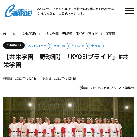
高校球児、ファンへ届ける高校野球応援誌 月刊高校野球
ＣＨＡＲＧＥ！の公式ページです。
ホーム
CHARGE+
【共栄学園 野球部】「KYOEIプライド」#共栄学園
CHARGE+
2021年4月号
共栄学園
学校紹介
東京版
【共栄学園 野球部】「KYOEIプライド」#共
栄学園
2021年4月24日
2021年4月24日
月刊高校野球CHARGE！編集部