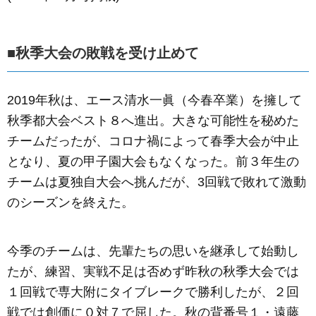
■秋季大会の敗戦を受け止めて
2019年秋は、エース清水一眞（今春卒業）を擁して
秋季都大会ベスト８へ進出。大きな可能性を秘めた
チームだったが、コロナ禍によって春季大会が中止
となり、夏の甲子園大会もなくなった。前３年生の
チームは夏独自大会へ挑んだが、3回戦で敗れて激動
のシーズンを終えた。
今季のチームは、先輩たちの思いを継承して始動し
たが、練習、実戦不足は否めず昨秋の秋季大会では
１回戦で専大附にタイブレークで勝利したが、２回
戦では創価に０対７で屈した。秋の背番号１・遠藤