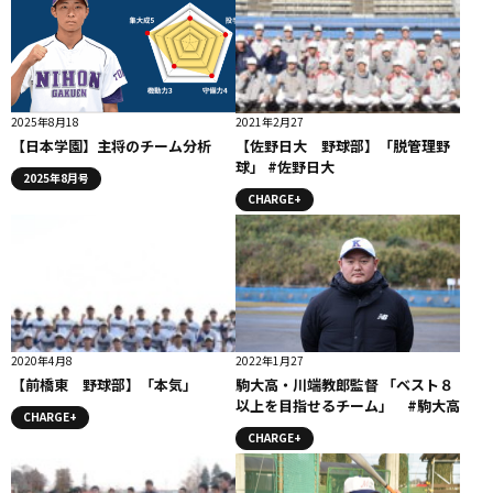
2025年8月18
2021年2月27
【日本学園】主将のチーム分析
【佐野日大 野球部】「脱管理野
球」 #佐野日大
2025年8月号
CHARGE+
2020年4月8
2022年1月27
【前橋東 野球部】「本気」
駒大高・川端教郎監督 「ベスト８
以上を目指せるチーム」 #駒大高
CHARGE+
CHARGE+