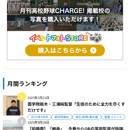
月間ランキング
2025年3月21日
国学院栃木・三浦純監督「生徒のために全力を尽くす
だけです」
2025年3月号
国学院栃木
埼玉/群馬/栃木版
監督コメント
2025年8月26日
【前橋商】「継承」 今春からOBの冨田監督が指揮。