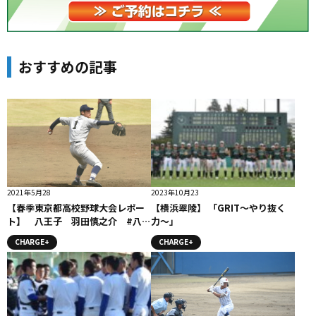
おすすめの記事
2021年5月28
2023年10月23
【春季東京都高校野球大会レポー
【横浜翠陵】 「GRIT〜やり抜く
ト】 八王子 羽田慎之介 #八王
力〜」
子
CHARGE+
CHARGE+