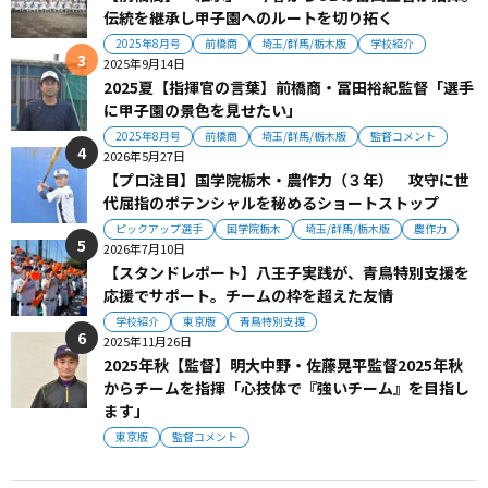
伝統を継承し甲子園へのルートを切り拓く
2025年8月号
前橋商
埼玉/群馬/栃木版
学校紹介
2025年9月14日
2025夏【指揮官の言葉】前橋商・冨田裕紀監督「選手
に甲子園の景色を見せたい」
2025年8月号
前橋商
埼玉/群馬/栃木版
監督コメント
2026年5月27日
【プロ注目】国学院栃木・農作力（３年） 攻守に世
代屈指のポテンシャルを秘めるショートストップ
ピックアップ選手
国学院栃木
埼玉/群馬/栃木版
農作力
2026年7月10日
【スタンドレポート】八王子実践が、青鳥特別支援を
応援でサポート。チームの枠を超えた友情
学校紹介
東京版
青鳥特別支援
2025年11月26日
2025年秋【監督】明大中野・佐藤晃平監督2025年秋
からチームを指揮「心技体で『強いチーム』を目指し
ます」
東京版
監督コメント