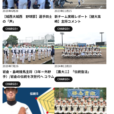
2020年6月28
2023年11月15
【城西大城西 野球部】選手同士
新チーム実戦レポート【健大高
の「声」
崎】主将コメント
CHARGE+
CHARGE+
2020年7月26
2024年12月10
岩倉・島崎陵馬主将（3年＝外野
【農大二】「伝統復活」
手）/岩倉の伝統を次世代へ コラム
CHARGE+
CHARGE+