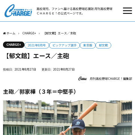
高校球児、ファンへ届ける高校野球応援誌 月刊高校野球
ＣＨＡＲＧＥ！の公式ページです。
ホーム
CHARGE+
【郁文館】エース／主砲
CHARGE+
2021年8月号
ピックアップ選手
東京版
郁文館
【郁文館】エース／主砲
2021年8月27日
2021年8月27日
月刊高校野球CHARGE！編集部
主砲／郭家樺（３年＝中堅手）