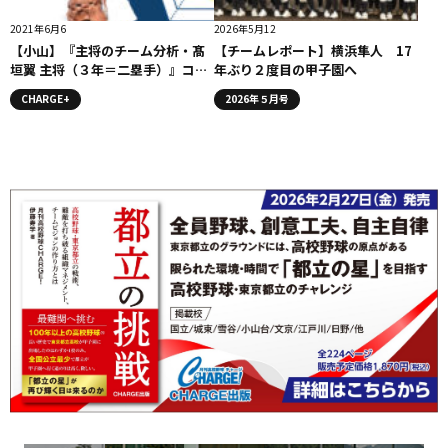
2021年6月6
2026年5月12
【小山】『主将のチーム分析・髙
【チームレポート】横浜隼人 17
垣翼 主将（３年＝二塁手）』コラ
年ぶり２度目の甲子園へ
ム #小山
CHARGE+
2026年５月号