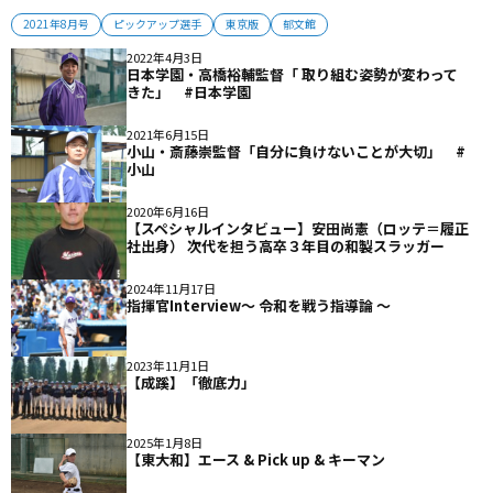
2021年8月号
ピックアップ選手
東京版
郁文館
2022年4月3日
日本学園・高橋裕輔監督「 取り組む姿勢が変わって
きた」 #日本学園
2021年6月15日
小山・斎藤崇監督「自分に負けないことが大切」 #
小山
2020年6月16日
【スペシャルインタビュー】安田尚憲（ロッテ＝履正
社出身） 次代を担う高卒３年目の和製スラッガー
2024年11月17日
指揮官Interview〜 令和を戦う指導論 〜
2023年11月1日
【成蹊】「徹底力」
2025年1月8日
【東大和】エース & Pick up & キーマン