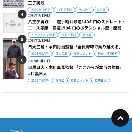
王子実践
2020年12月号
八王子実践
学校紹介
東京版
2026年3月26日
八王子実践 選手紹介最速140キロのストレート・
エース塚原 最速150キロのポテンシャル型・座間
ピックアップ選手
八王子実践
東京版
2025年2月26日
日大三島・永田裕治監督「全員野球で乗り越える」
2025年2月号
日大三島
監督コメント
神奈川/静岡版
2022年6月11日
目黒日大・木川卓見監督 「ここからが本当の勝負」
#目黒日大
2022年5月号
東京版
監督コメント
目黒日大
ホーム