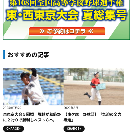
おすすめの記事
2025年7月20
2020年8月1
東東京大会５回戦 堀越が葛飾野
【市ケ尾 野球部】『気迫の全力
に２対０で勝利しベスト８へ。葛
疾走』
飾野はエース左腕・津上の好投が
CHARGE+
CHARGE+
光った