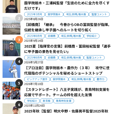
国学院栃木・三浦純監督「生徒のために全力を尽くす
だけです」
2025年3月号
国学院栃木
埼玉/群馬/栃木版
監督コメント
2025年8月26日
【前橋商】「継承」 今春からOBの冨田監督が指揮。
伝統を継承し甲子園へのルートを切り拓く
2025年8月号
前橋商
埼玉/群馬/栃木版
学校紹介
2025年9月14日
2025夏【指揮官の言葉】前橋商・冨田裕紀監督「選手
に甲子園の景色を見せたい」
2025年8月号
前橋商
埼玉/群馬/栃木版
監督コメント
2026年5月27日
【プロ注目】国学院栃木・農作力（３年） 攻守に世
代屈指のポテンシャルを秘めるショートストップ
ピックアップ選手
国学院栃木
埼玉/群馬/栃木版
農作力
2026年7月10日
【スタンドレポート】八王子実践が、青鳥特別支援を
応援でサポート。チームの枠を超えた友情
学校紹介
東京版
青鳥特別支援
2025年11月26日
2025年秋【監督】明大中野・佐藤晃平監督2025年秋