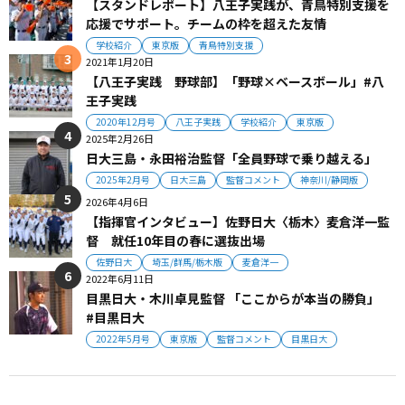
【スタンドレポート】八王子実践が、青鳥特別支援を
応援でサポート。チームの枠を超えた友情
学校紹介
東京版
青鳥特別支援
2021年1月20日
【八王子実践 野球部】「野球×ベースボール」#八
王子実践
2020年12月号
八王子実践
学校紹介
東京版
2025年2月26日
日大三島・永田裕治監督「全員野球で乗り越える」
2025年2月号
日大三島
監督コメント
神奈川/静岡版
2026年4月6日
【指揮官インタビュー】佐野日大〈栃木〉麦倉洋一監
督 就任10年目の春に選抜出場
佐野日大
埼玉/群馬/栃木版
麦倉洋一
2022年6月11日
目黒日大・木川卓見監督 「ここからが本当の勝負」
#目黒日大
2022年5月号
東京版
監督コメント
目黒日大