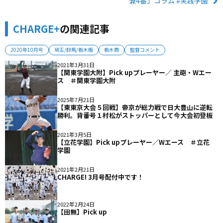
兼4番」コラム #実践学園
CHARGE+
の関連記事
2020年10月号
埼玉/群馬/栃木版
栃木商
監督コメント
2021年3月31日
【関東学園大附】Pick upプレーヤー／ 主砲・Wエー
ス ＃関東学園大附
2025年7月21日
【東東京大会５回戦】帝京が総力戦で日大豊山に逆転
勝利。背番号１村松がストッパーとして今大会初登板
2021年3月5日
【立花学園】Pick upプレーヤー／Wエース ＃立花
学園
2021年2月21日
CHARGE! 3月号配付中です！
2022年2月24日
【田無】Pick up