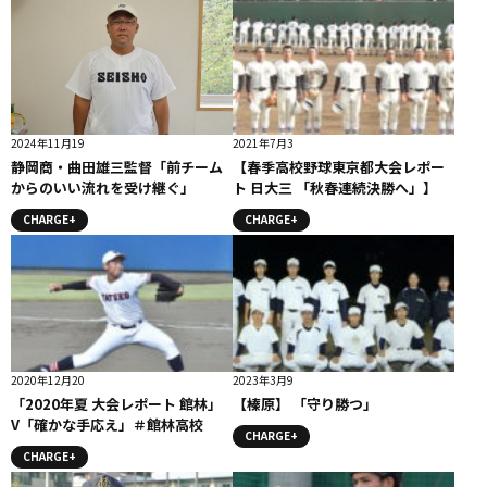
2024年11月19
2021年7月3
静岡商・曲田雄三監督「前チーム
【春季高校野球東京都大会レポー
からのいい流れを受け継ぐ」
ト 日大三 「秋春連続決勝へ」】
CHARGE+
CHARGE+
2020年12月20
2023年3月9
「2020年夏 大会レポート 館林」
【榛原】 「守り勝つ」
V「確かな手応え」＃館林高校
CHARGE+
CHARGE+