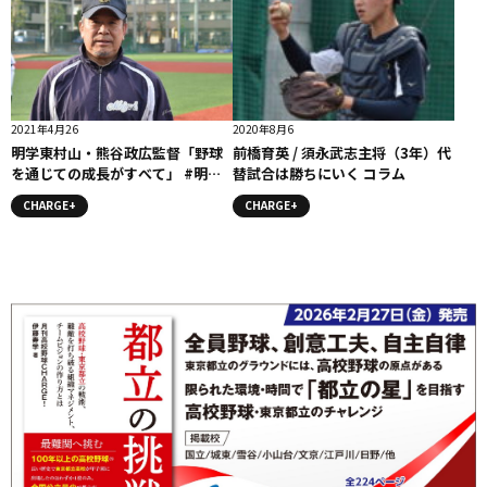
2021年4月26
2020年8月6
明学東村山・熊谷政広監督「野球
前橋育英 / 須永武志主将（3年）代
を通じての成長がすべて」 #明学
替試合は勝ちにいく コラム
東村山
CHARGE+
CHARGE+