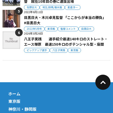
督 就任10年目の春に選抜出場
佐野日大
埼玉/群馬/栃木版
麦倉洋一
2022年6月11日
目黒日大・木川卓見監督 「ここからが本当の勝負」
#目黒日大
2022年5月号
東京版
監督コメント
目黒日大
2026年3月26日
八王子実践 選手紹介最速140キロのストレート・
エース塚原 最速150キロのポテンシャル型・座間
ピックアップ選手
八王子実践
東京版
ホーム
東京版
神奈川・静岡版