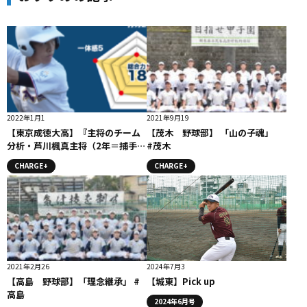
2022年1月1
2021年9月19
【東京成徳大高】『主将のチーム
【茂木 野球部】 「山の子魂」
分析・芦川楓真主将（2年＝捕手）
#茂木
』コラム #東京成徳大高
CHARGE+
CHARGE+
2021年2月26
2024年7月3
【高島 野球部】「理念継承」 #
【城東】Pick up
高島
2024年6月号