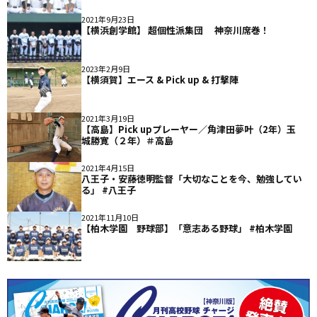
2021年9月23日
【横浜創学館】 超個性派集団 神奈川席巻！
2023年2月9日
【横須賀】エース & Pick up & 打撃陣
2021年3月19日
【高島】Pick upプレーヤー／角津田夢叶（2年）玉
城勝寛（２年）＃高島
2021年4月15日
八王子・安藤徳明監督「大切なことを今、勉強してい
る」 #八王子
2021年11月10日
【柏木学園 野球部】「意志ある野球」 #柏木学園