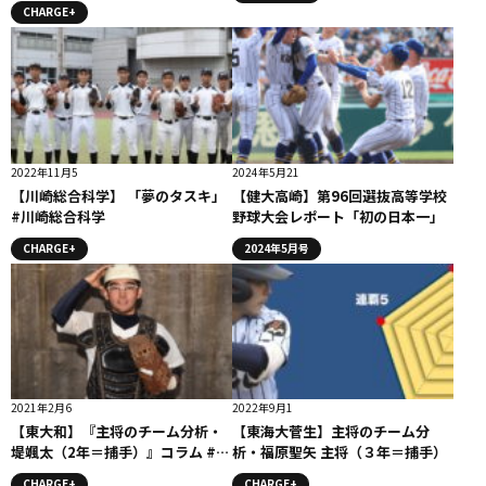
CHARGE+
2022年11月5
2024年5月21
【川崎総合科学】 「夢のタスキ」
【健大高崎】第96回選抜高等学校
#川崎総合科学
野球大会レポート「初の日本一」
CHARGE+
2024年5月号
2021年2月6
2022年9月1
【東大和】『主将のチーム分析・
【東海大菅生】主将のチーム分
堤颯太（2年＝捕手）』コラム #東
析・福原聖矢 主将（３年＝捕手）
大和
CHARGE+
CHARGE+