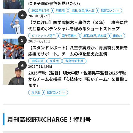
に甲子園の景色を見せたい」
2025年8月号
前橋商
埼玉/群馬/栃木版
監督コメント
2026年5月27日
【プロ注目】国学院栃木・農作力（３年） 攻守に世
代屈指のポテンシャルを秘めるショートストップ
ピックアップ選手
国学院栃木
埼玉/群馬/栃木版
農作力
2026年7月10日
【スタンドレポート】八王子実践が、青鳥特別支援を
応援でサポート。チームの枠を超えた友情
学校紹介
東京版
青鳥特別支援
2025年11月26日
2025年秋【監督】明大中野・佐藤晃平監督2025年秋
からチームを指揮「心技体で『強いチーム』を目指し
ます」
東京版
監督コメント
月刊高校野球CHARGE！特別号