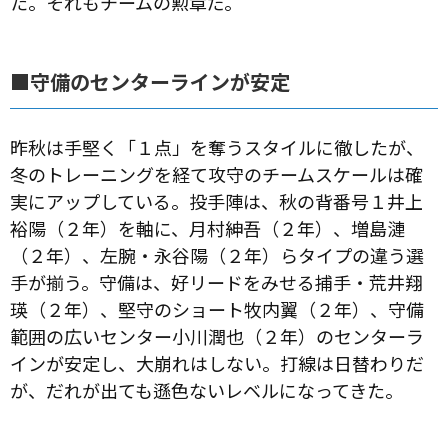
た。それもチームの勲章だ。
■守備のセンターラインが安定
昨秋は手堅く「１点」を奪うスタイルに徹したが、
冬のトレーニングを経て攻守のチームスケールは確
実にアップしている。投手陣は、秋の背番号１井上
裕陽（２年）を軸に、月村紳吾（２年）、増島漣
（２年）、左腕・永谷陽（２年）らタイプの違う選
手が揃う。守備は、好リードをみせる捕手・荒井翔
瑛（２年）、堅守のショート牧内翼（２年）、守備
範囲の広いセンター小川潤也（２年）のセンターラ
インが安定し、大崩れはしない。打線は日替わりだ
が、だれが出ても遜色ないレベルになってきた。