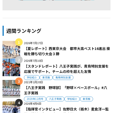
週間ランキング
2026年7月17日
【夏レポート】西東京大会 都市大高ベスト16進出 接
戦を勝ち切り大会３勝
2026年7月10日
【スタンドレポート】八王子実践が、青鳥特別支援を
応援でサポート。チームの枠を超えた友情
学校紹介
東京版
青鳥特別支援
2021年1月20日
【八王子実践 野球部】「野球×ベースボール」#八
王子実践
2020年12月号
八王子実践
学校紹介
東京版
2026年4月6日
【指揮官インタビュー】佐野日大〈栃木〉麦倉洋一監