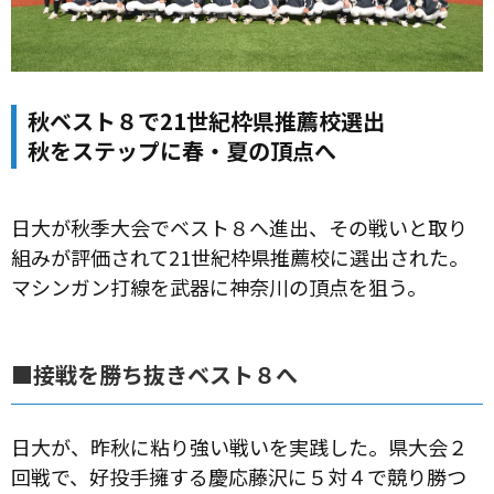
秋ベスト８で21世紀枠県推薦校選出
秋をステップに春・夏の頂点へ
日大が秋季大会でベスト８へ進出、その戦いと取り
組みが評価されて21世紀枠県推薦校に選出された。
マシンガン打線を武器に神奈川の頂点を狙う。
■接戦を勝ち抜きベスト８へ
日大が、昨秋に粘り強い戦いを実践した。県大会２
回戦で、好投手擁する慶応藤沢に５対４で競り勝つ