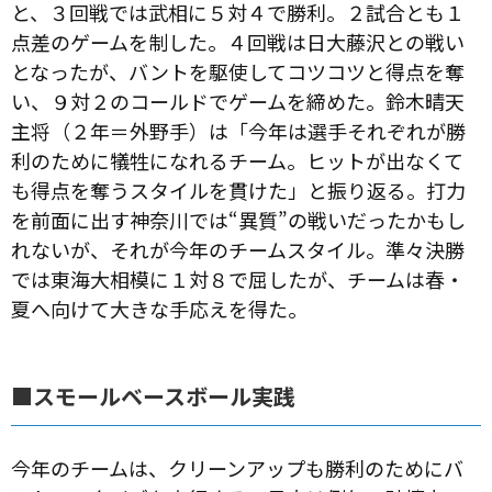
と、３回戦では武相に５対４で勝利。２試合とも１
点差のゲームを制した。４回戦は日大藤沢との戦い
となったが、バントを駆使してコツコツと得点を奪
い、９対２のコールドでゲームを締めた。鈴木晴天
主将（２年＝外野手）は「今年は選手それぞれが勝
利のために犠牲になれるチーム。ヒットが出なくて
も得点を奪うスタイルを貫けた」と振り返る。打力
を前面に出す神奈川では“異質”の戦いだったかもし
れないが、それが今年のチームスタイル。準々決勝
では東海大相模に１対８で屈したが、チームは春・
夏へ向けて大きな手応えを得た。
■スモールベースボール実践
今年のチームは、クリーンアップも勝利のためにバ