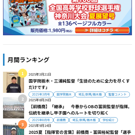
月間ランキング
2025年3月21日
国学院栃木・三浦純監督「生徒のために全力を尽くす
だけです」
2025年3月号
国学院栃木
埼玉/群馬/栃木版
監督コメント
2025年8月26日
【前橋商】「継承」 今春からOBの冨田監督が指揮。
伝統を継承し甲子園へのルートを切り拓く
2025年8月号
前橋商
埼玉/群馬/栃木版
学校紹介
2025年9月14日
2025夏【指揮官の言葉】前橋商・冨田裕紀監督「選手