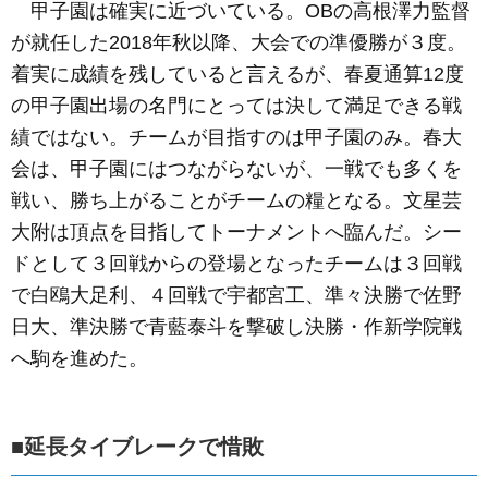
甲子園は確実に近づいている。OBの高根澤力監督
が就任した2018年秋以降、大会での準優勝が３度。
着実に成績を残していると言えるが、春夏通算12度
の甲子園出場の名門にとっては決して満足できる戦
績ではない。チームが目指すのは甲子園のみ。春大
会は、甲子園にはつながらないが、一戦でも多くを
戦い、勝ち上がることがチームの糧となる。文星芸
大附は頂点を目指してトーナメントへ臨んだ。シー
ドとして３回戦からの登場となったチームは３回戦
で白鴎大足利、４回戦で宇都宮工、準々決勝で佐野
日大、準決勝で青藍泰斗を撃破し決勝・作新学院戦
へ駒を進めた。
■延長タイブレークで惜敗