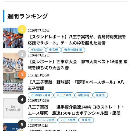
週間ランキング
2026年7月10日
【スタンドレポート】八王子実践が、青鳥特別支援を
応援でサポート。チームの枠を超えた友情
学校紹介
東京版
青鳥特別支援
2026年7月17日
【夏レポート】西東京大会 都市大高ベスト16進出 接
戦を勝ち切り大会３勝
2021年1月20日
【八王子実践 野球部】「野球×ベースボール」#八
王子実践
2020年12月号
八王子実践
学校紹介
東京版
2026年3月26日
八王子実践 選手紹介最速140キロのストレート・
エース塚原 最速150キロのポテンシャル型・座間
ピックアップ選手
八王子実践
東京版
2025年5月1日