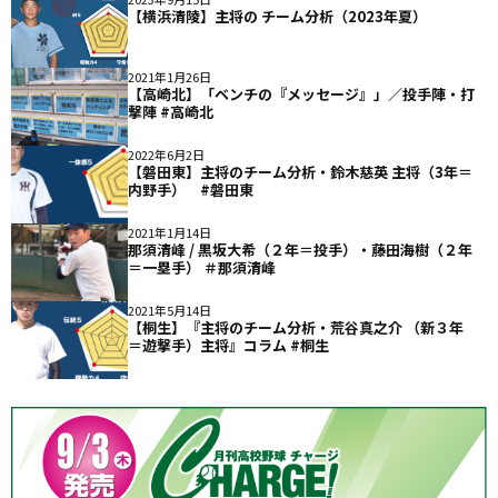
【横浜清陵】主将の チーム分析（2023年夏）
2021年1月26日
【高崎北】「ベンチの『メッセージ』」／投手陣・打
撃陣 #高崎北
2022年6月2日
【磐田東】主将のチーム分析・鈴木慈英 主将（3年＝
内野手） #磐田東
2021年1月14日
那須清峰 / 黒坂大希（２年＝投手）・藤田海樹（２年
＝一塁手） ＃那須清峰
2021年5月14日
【桐生】『主将のチーム分析・荒谷真之介 （新３年
＝遊撃手）主将』コラム #桐生