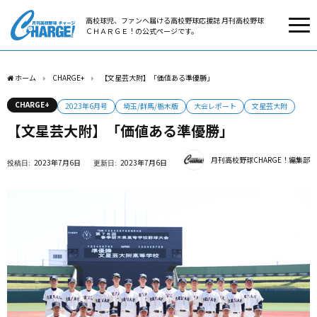
高校球児、ファンへ届ける高校野球応援誌 月刊高校野球
ＣＨＡＲＧＥ！の公式ページです。
ホーム
CHARGE+
【文星芸大附】「価値ある準優勝」
CHARGE+
2023年6月号
埼玉/群馬/栃木版
大会レポート
文星芸大附
【文星芸大附】「価値ある準優勝」
月刊高校野球CHARGE！編集部
2023年7月6日
2023年7月6日