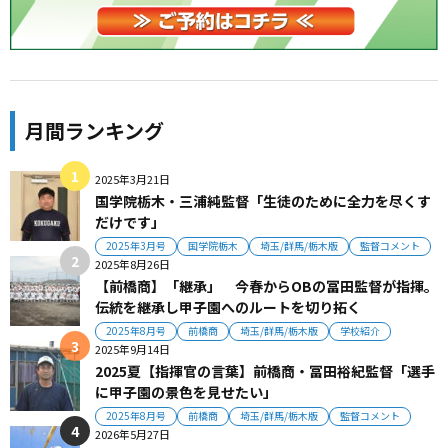
月間ランキング
2025年3月21日
国学院栃木・三浦純監督「生徒のために全力を尽くす
だけです」
2025年3月号
国学院栃木
埼玉/群馬/栃木版
監督コメント
2025年8月26日
【前橋商】「継承」 今春からOBの冨田監督が指揮。
伝統を継承し甲子園へのルートを切り拓く
2025年8月号
前橋商
埼玉/群馬/栃木版
学校紹介
2025年9月14日
2025夏【指揮官の言葉】前橋商・冨田裕紀監督「選手
に甲子園の景色を見せたい」
2025年8月号
前橋商
埼玉/群馬/栃木版
監督コメント
2026年5月27日