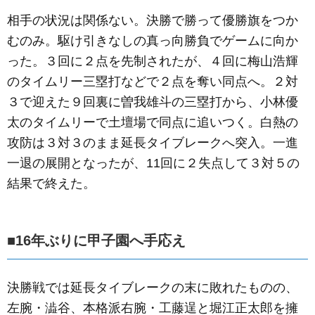
相手の状況は関係ない。決勝で勝って優勝旗をつか
むのみ。駆け引きなしの真っ向勝負でゲームに向か
った。３回に２点を先制されたが、４回に梅山浩輝
のタイムリー三塁打などで２点を奪い同点へ。２対
３で迎えた９回裏に曽我雄斗の三塁打から、小林優
太のタイムリーで土壇場で同点に追いつく。白熱の
攻防は３対３のまま延長タイブレークへ突入。一進
一退の展開となったが、11回に２失点して３対５の
結果で終えた。
■16年ぶりに甲子園へ手応え
決勝戦では延長タイブレークの末に敗れたものの、
左腕・澁谷、本格派右腕・工藤逞と堀江正太郎を擁