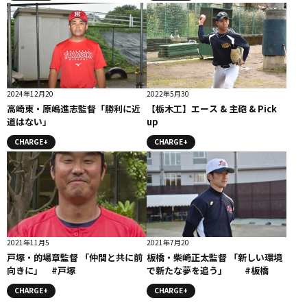
2024年12月20
2022年5月30
高崎東・原嶋進志監督「勝利に近
【栃木工】エース & 主砲 & Pick
道はない」
up
CHARGE+
CHARGE+
2021年11月5
2021年7月20
戸塚・的場章監督 「仲間と共に前
板橋・柴崎正太監督 「新しい環境
向きに」 #戸塚
で新たな夢を追う」 #板橋
CHARGE+
CHARGE+