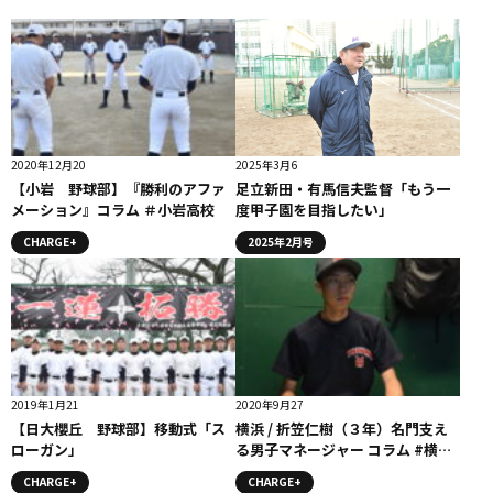
2020年12月20
2025年3月6
【小岩 野球部】『勝利のアファ
足立新田・有馬信夫監督「もう一
メーション』コラム ＃小岩高校
度甲子園を目指したい」
CHARGE+
2025年2月号
2019年1月21
2020年9月27
【日大櫻丘 野球部】移動式「ス
横浜 / 折笠仁樹（３年）名門支え
ローガン」
る男子マネージャー コラム #横浜
高校
CHARGE+
CHARGE+