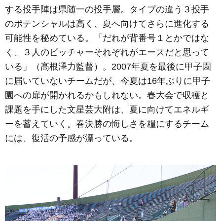
する投手陣は県随一の投手層。タイプの違う３投手
のポテンシャルは高く、夏へ向けてさらに進化する
可能性を秘めている。「だれが背番号１とかではな
く、３人のピッチャーそれぞれがエースだと思って
いる」（高根澤力監督）。2007年夏を最後に甲子園
に届いていないチームだが、今夏は16年ぶりに甲子
園への扉が開かれるかもしれない。春大会で収穫と
課題を手にした文星芸大附は、夏に向けてエネルギ
ーを蓄えていく。春決勝の悔しさを糧にするチーム
には、復活の予感が漂っている。