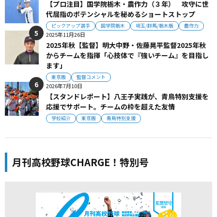
【プロ注目】国学院栃木・農作力（３年） 攻守に世
代屈指のポテンシャルを秘めるショートストップ
ピックアップ選手
国学院栃木
埼玉/群馬/栃木版
農作力
2025年11月26日
2025年秋【監督】明大中野・佐藤晃平監督2025年秋
からチームを指揮「心技体で『強いチーム』を目指し
ます」
東京版
監督コメント
2026年7月10日
【スタンドレポート】八王子実践が、青鳥特別支援を
応援でサポート。チームの枠を超えた友情
学校紹介
東京版
青鳥特別支援
月刊高校野球CHARGE！特別号