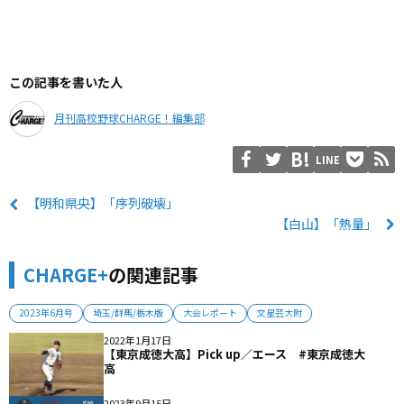
この記事を書いた人
月刊高校野球CHARGE！編集部
LINE
【明和県央】「序列破壊」
【白山】「熱量」
CHARGE+
の関連記事
2023年6月号
埼玉/群馬/栃木版
大会レポート
文星芸大附
2022年1月17日
【東京成徳大高】Pick up／エース #東京成徳大
高
2023年9月15日