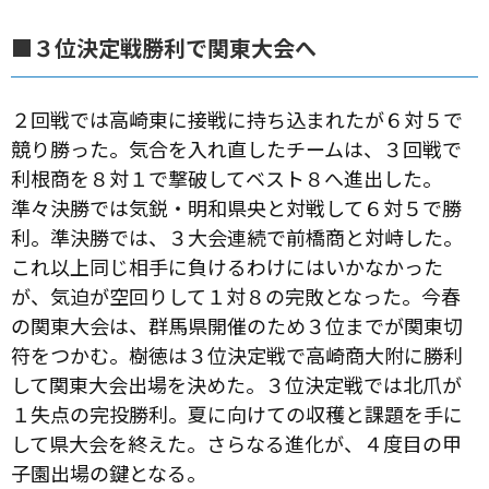
■３位決定戦勝利で関東大会へ
２回戦では高崎東に接戦に持ち込まれたが６対５で
競り勝った。気合を入れ直したチームは、３回戦で
利根商を８対１で撃破してベスト８へ進出した。
準々決勝では気鋭・明和県央と対戦して６対５で勝
利。準決勝では、３大会連続で前橋商と対峙した。
これ以上同じ相手に負けるわけにはいかなかった
が、気迫が空回りして１対８の完敗となった。今春
の関東大会は、群馬県開催のため３位までが関東切
符をつかむ。樹徳は３位決定戦で高崎商大附に勝利
して関東大会出場を決めた。３位決定戦では北爪が
１失点の完投勝利。夏に向けての収穫と課題を手に
して県大会を終えた。さらなる進化が、４度目の甲
子園出場の鍵となる。