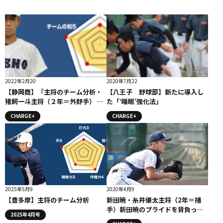
2022年2月20
2020年7月22
【静岡商】『主将のチーム分析・
【八王子 野球部】新たに導入し
猪飼一斗主将（２年＝外野手） 』
た「‘睡眠’強化法」
コラム #静岡商
CHARGE+
CHARGE+
2025年5月9
2020年4月9
【豊多摩】主将のチーム分析
新田暁・糸井優太主将（2年＝捕
手）新田暁のプライドを背負って/
2025年4月号
「礼儀・努力・感謝」コラム