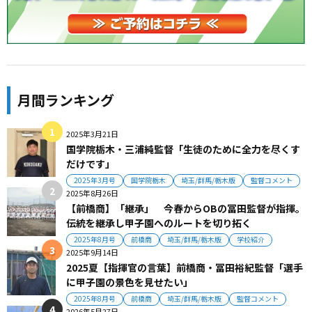
月間ランキング
2025年3月21日
国学院栃木・三浦純監督「生徒のために全力を尽くす
だけです」
2025年3月号
国学院栃木
埼玉/群馬/栃木版
監督コメント
2025年8月26日
【前橋商】「継承」 今春からOBの冨田監督が指揮。
伝統を継承し甲子園へのルートを切り拓く
2025年8月号
前橋商
埼玉/群馬/栃木版
学校紹介
2025年9月14日
2025夏【指揮官の言葉】前橋商・冨田裕紀監督「選手
に甲子園の景色を見せたい」
2025年8月号
前橋商
埼玉/群馬/栃木版
監督コメント
2026年5月27日