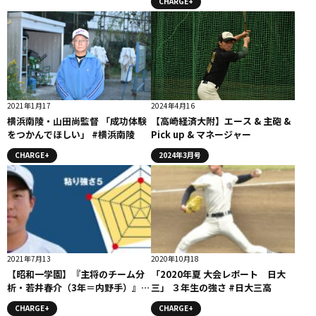
CHARGE+
2021年1月17
2024年4月16
横浜南陵・山田尚監督 「成功体験
【高崎経済大附】エース & 主砲 &
をつかんでほしい」 #横浜南陵
Pick up & マネージャー
CHARGE+
2024年3月号
2021年7月13
2020年10月18
【昭和一学園】『主将のチーム分
「2020年夏 大会レポート 日大
析・若井春介（3年＝内野手）』コ
三」 ３年生の強さ #日大三高
ラム #昭和一学園
CHARGE+
CHARGE+