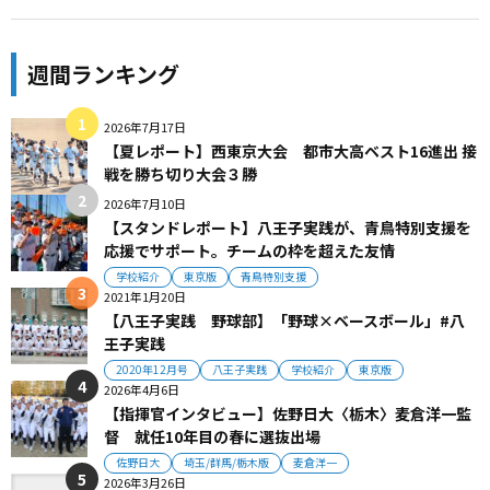
週間ランキング
2026年7月17日
【夏レポート】西東京大会 都市大高ベスト16進出 接
戦を勝ち切り大会３勝
2026年7月10日
【スタンドレポート】八王子実践が、青鳥特別支援を
応援でサポート。チームの枠を超えた友情
学校紹介
東京版
青鳥特別支援
2021年1月20日
【八王子実践 野球部】「野球×ベースボール」#八
王子実践
2020年12月号
八王子実践
学校紹介
東京版
2026年4月6日
【指揮官インタビュー】佐野日大〈栃木〉麦倉洋一監
督 就任10年目の春に選抜出場
佐野日大
埼玉/群馬/栃木版
麦倉洋一
2026年3月26日