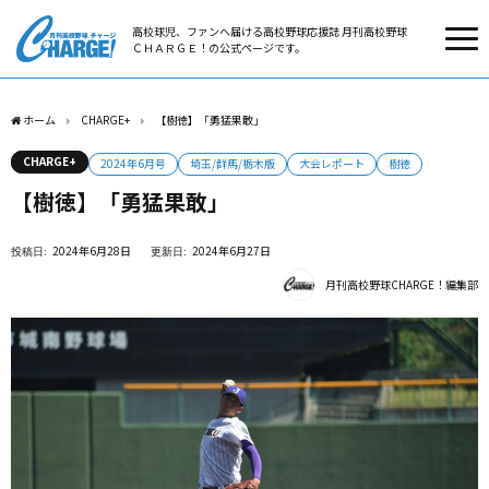
高校球児、ファンへ届ける高校野球応援誌 月刊高校野球
ＣＨＡＲＧＥ！の公式ページです。
ホーム
CHARGE+
【樹徳】「勇猛果敢」
CHARGE+
2024年6月号
埼玉/群馬/栃木版
大会レポート
樹徳
【樹徳】「勇猛果敢」
2024年6月28日
2024年6月27日
月刊高校野球CHARGE！編集部