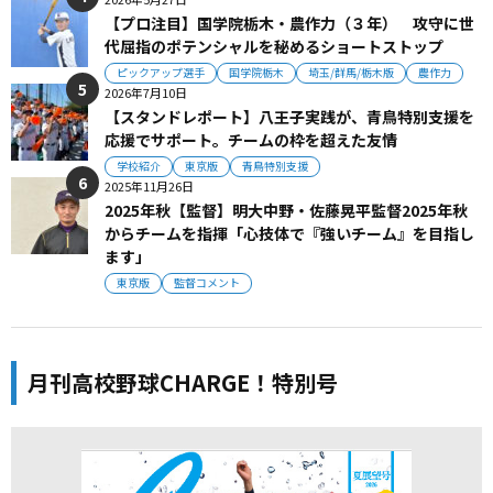
【プロ注目】国学院栃木・農作力（３年） 攻守に世
代屈指のポテンシャルを秘めるショートストップ
ピックアップ選手
国学院栃木
埼玉/群馬/栃木版
農作力
2026年7月10日
【スタンドレポート】八王子実践が、青鳥特別支援を
応援でサポート。チームの枠を超えた友情
学校紹介
東京版
青鳥特別支援
2025年11月26日
2025年秋【監督】明大中野・佐藤晃平監督2025年秋
からチームを指揮「心技体で『強いチーム』を目指し
ます」
東京版
監督コメント
月刊高校野球CHARGE！特別号