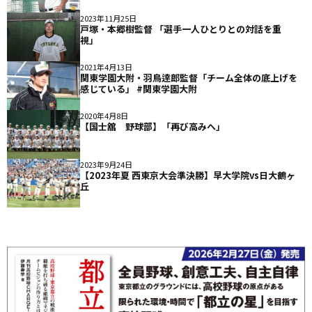
2023年11月25日
戸塚・本郷樹監督 「選手一人ひとりとの対話を重
視」
2021年4月13日
関東学園大附・羽鳥逹郎監督「チーム全体の底上げを
感じている」 #関東学園大附
2020年4月8日
【国士舘 野球部】「再び高みへ」
2023年9月24日
【2023年夏 西東京大会準決勝】早大学院vs日大鶴ヶ
丘