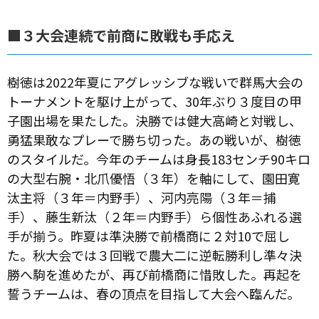
■３大会連続で前商に敗戦も手応え
樹徳は2022年夏にアグレッシブな戦いで群馬大会の
トーナメントを駆け上がって、30年ぶり３度目の甲
子園出場を果たした。決勝では健大高崎と対戦し、
勇猛果敢なプレーで勝ち切った。あの戦いが、樹徳
のスタイルだ。今年のチームは身長183センチ90キロ
の大型右腕・北爪優悟（３年）を軸にして、園田寛
汰主将（３年＝内野手）、河内亮陽（３年＝捕
手）、藤生新汰（２年＝内野手）ら個性あふれる選
手が揃う。昨夏は準決勝で前橋商に２対10で屈し
た。秋大会では３回戦で農大二に逆転勝利し準々決
勝へ駒を進めたが、再び前橋商に惜敗した。再起を
誓うチームは、春の頂点を目指して大会へ臨んだ。