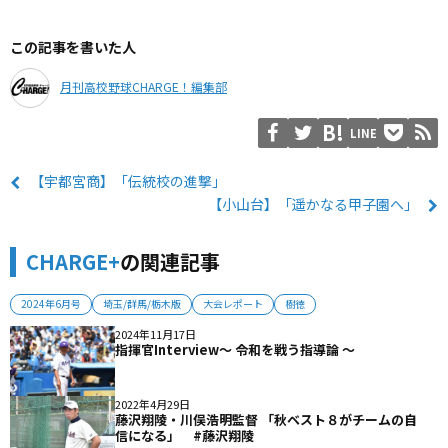
この記事を書いた人
月刊高校野球CHARGE！編集部
LINE
【宇都宮商】「伝統校の進撃」
【小山台】「遥かなる甲子園へ」
CHARGE+
の関連記事
2024年6月号
埼玉/群馬/栃木版
大会レポート
樹徳
2024年11月17日
指揮官Interview〜 令和を戦う指導論 〜
2022年4月29日
藤沢翔陵・川俣浩明監督 「秋ベスト８がチームの自
信になる」 #藤沢翔陵