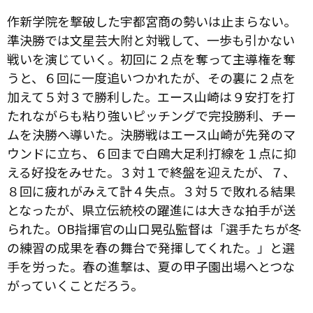
作新学院を撃破した宇都宮商の勢いは止まらない。
準決勝では文星芸大附と対戦して、一歩も引かない
戦いを演じていく。初回に２点を奪って主導権を奪
うと、６回に一度追いつかれたが、その裏に２点を
加えて５対３で勝利した。エース山崎は９安打を打
たれながらも粘り強いピッチングで完投勝利、チー
ムを決勝へ導いた。決勝戦はエース山崎が先発のマ
ウンドに立ち、６回まで白鴎大足利打線を１点に抑
える好投をみせた。３対１で終盤を迎えたが、７、
８回に疲れがみえて計４失点。３対５で敗れる結果
となったが、県立伝統校の躍進には大きな拍手が送
られた。OB指揮官の山口晃弘監督は「選手たちが冬
の練習の成果を春の舞台で発揮してくれた。」と選
手を労った。春の進撃は、夏の甲子園出場へとつな
がっていくことだろう。