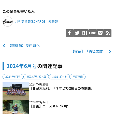
この記事を書いた人
月刊高校野球CHARGE！編集部
LINE
【前橋商】夏連覇へ
【樹徳】「勇猛果敢」
2024年6月号
の関連記事
2024年6月号
埼玉/群馬/栃木版
大会レポート
宇都宮商
2024年6月25日
【白鷗大足利】「７年ぶり2度目の春制覇」
2024年7月14日
【白山】エース & Pick up