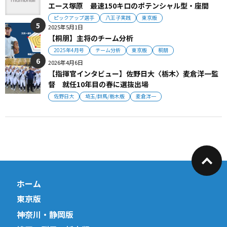
エース塚原 最速150キロのポテンシャル型・座間
ピックアップ選手
八王子実践
東京版
2025年5月1日
【桐朋】主将のチーム分析
2025年4月号
チーム分析
東京版
桐朋
2026年4月6日
【指揮官インタビュー】佐野日大〈栃木〉麦倉洋一監
督 就任10年目の春に選抜出場
佐野日大
埼玉/群馬/栃木版
麦倉洋一
ホーム
東京版
神奈川・静岡版