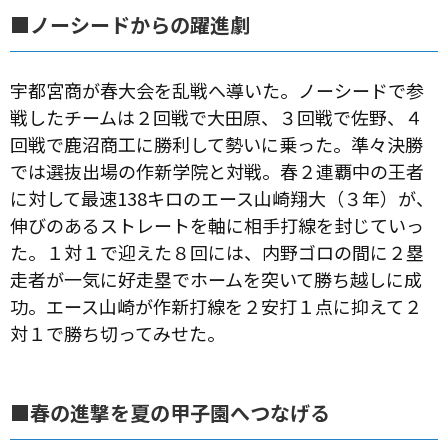
■ノーシードからの躍進劇
宇都宮商が春大会を乱戦へ導いた。ノーシードで参
戦したチームは２回戦で大田原、３回戦で佐野、４
回戦で鹿沼商工に勝利して勢いに乗った。準々決勝
では選抜出場の作新学院と対戦。春２連覇中の王者
に対して最速138キロのエース山崎翔大（３年）が、
伸びのあるストレートを軸に相手打線を封じていっ
た。１対１で迎えた８回には、内野ゴロの間に２塁
走者が一気に好走塁でホームを突いて勝ち越しに成
功。エース山崎が作新打線を２安打１点に抑えて２
対１で勝ち切ってみせた。
■春の進撃を夏の甲子園へつなげる