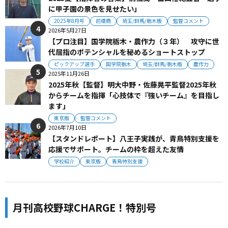
に甲子園の景色を見せたい」
2025年8月号
前橋商
埼玉/群馬/栃木版
監督コメント
2026年5月27日
【プロ注目】国学院栃木・農作力（３年） 攻守に世
代屈指のポテンシャルを秘めるショートストップ
ピックアップ選手
国学院栃木
埼玉/群馬/栃木版
農作力
2025年11月26日
2025年秋【監督】明大中野・佐藤晃平監督2025年秋
からチームを指揮「心技体で『強いチーム』を目指し
ます」
東京版
監督コメント
2026年7月10日
【スタンドレポート】八王子実践が、青鳥特別支援を
応援でサポート。チームの枠を超えた友情
学校紹介
東京版
青鳥特別支援
月刊高校野球CHARGE！特別号