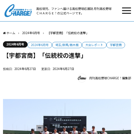
高校球児、ファンへ届ける高校野球応援誌 月刊高校野球
ＣＨＡＲＧＥ！の公式ページです。
ホーム
2024年6月号
【宇都宮商】「伝統校の進撃」
2024年6月号
2024年6月号
埼玉/群馬/栃木版
大会レポート
宇都宮商
【宇都宮商】「伝統校の進撃」
2024年6月27日
2024年6月27日
月刊高校野球CHARGE！編集部