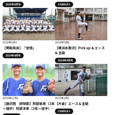
2025年6月号
CHARGE+
2024年5月3
2024年5月8
【明和県央】「覚悟」
【横浜氷取沢】Pick up & エース
& 主砲
2024年4月号
2024年4月号
2019年11月1
2022年2月5
【藤沢西 野球部】阿部航希（2年
【片倉】エース＆主砲
＝捕手）阿部洋希（2年＝投手）以
CHARGE+
心伝心、双子のバッテリー