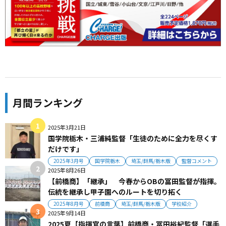
月間ランキング
2025年3月21日
国学院栃木・三浦純監督「生徒のために全力を尽くす
だけです」
2025年3月号
国学院栃木
埼玉/群馬/栃木版
監督コメント
2025年8月26日
【前橋商】「継承」 今春からOBの冨田監督が指揮。
伝統を継承し甲子園へのルートを切り拓く
2025年8月号
前橋商
埼玉/群馬/栃木版
学校紹介
2025年9月14日
2025夏【指揮官の言葉】前橋商・冨田裕紀監督「選手