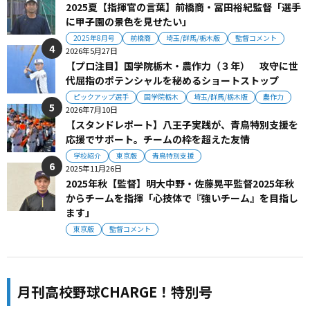
2025夏【指揮官の言葉】前橋商・冨田裕紀監督「選手
に甲子園の景色を見せたい」
2025年8月号
前橋商
埼玉/群馬/栃木版
監督コメント
2026年5月27日
【プロ注目】国学院栃木・農作力（３年） 攻守に世
代屈指のポテンシャルを秘めるショートストップ
ピックアップ選手
国学院栃木
埼玉/群馬/栃木版
農作力
2026年7月10日
【スタンドレポート】八王子実践が、青鳥特別支援を
応援でサポート。チームの枠を超えた友情
学校紹介
東京版
青鳥特別支援
2025年11月26日
2025年秋【監督】明大中野・佐藤晃平監督2025年秋
からチームを指揮「心技体で『強いチーム』を目指し
ます」
東京版
監督コメント
月刊高校野球CHARGE！特別号