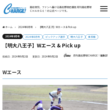
高校球児、ファンへ届ける高校野球応援誌 月刊高校野球
ＣＨＡＲＧＥ！の公式ページです。
ホーム
2024年8月号
【明大八王子】Wエース & Pick up
2024年8月号
2024年8月号
ピックアップ選手
明大八王子
東京版
【明大八王子】Wエース & Pick up
月刊高校野球CHARGE！編集部
2024年9月2日
2024年9月2日
Wエース