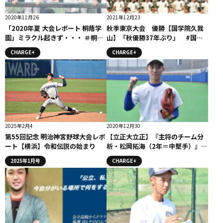
2020年11月26
2021年12月23
「2020年夏 大会レポート 桐蔭学
秋季東京大会 優勝【国学院久我
園」ミラクル起きず・・・ ＃桐蔭
山】「秋優勝37年ぶり」 #国学
学園
院久我山
CHARGE+
CHARGE+
2025年2月4
2020年12月30
第55回記念 明治神宮野球大会レポ
【立正大立正】『主将のチーム分
ート【横浜】令和伝説の始まり
析・松岡拓海（2年＝中堅手）』コ
ラム #立正大立正
2025年1月号
CHARGE+