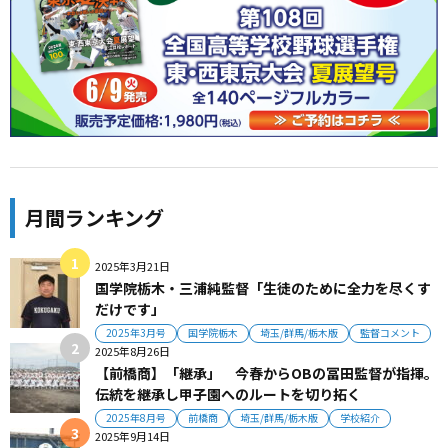
月間ランキング
2025年3月21日
国学院栃木・三浦純監督「生徒のために全力を尽くす
だけです」
2025年3月号
国学院栃木
埼玉/群馬/栃木版
監督コメント
2025年8月26日
【前橋商】「継承」 今春からOBの冨田監督が指揮。
伝統を継承し甲子園へのルートを切り拓く
2025年8月号
前橋商
埼玉/群馬/栃木版
学校紹介
2025年9月14日