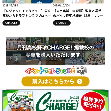
2021年7月16
2019年10月28
【レジェンドインタビュー】公立
【東京実業 野球部】監督と選手
高校からドラフト１位でプロへ 最
のパイプ役菊地羅夢（2年＝プレイ
速154キロのエクスプレス内 竜
ングマネージャー）
CHARGE+
CHARGE+
也（元千葉ロッテマリーンズ） #
内竜也