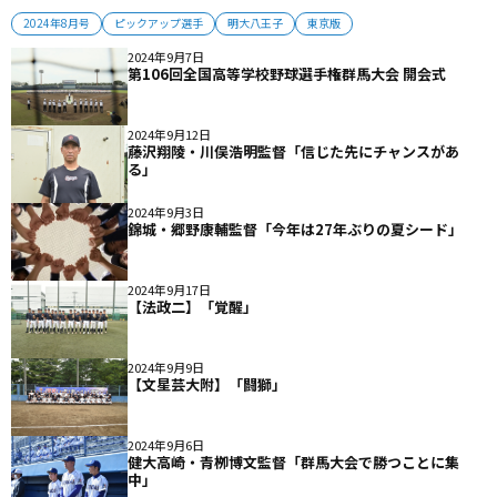
2024年8月号
ピックアップ選手
明大八王子
東京版
2024年9月7日
第106回全国高等学校野球選手権群馬大会 開会式
2024年9月12日
藤沢翔陵・川俣浩明監督「信じた先にチャンスがあ
る」
2024年9月3日
錦城・郷野康輔監督「今年は27年ぶりの夏シード」
2024年9月17日
【法政二】「覚醒」
2024年9月9日
【文星芸大附】「闘獅」
2024年9月6日
健大高崎・青栁博文監督「群馬大会で勝つことに集
中」