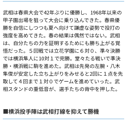
武相は春県大会で42年ぶりに優勝し、1968年以来の
甲子園出場を狙って大会に乗り込んできた。春県優
勝を自信にしつつも夏へ向けて謙虚な姿勢で投打の
強度を高めてきた。春の結果は偶然ではない。武相
は、自分たちの力を証明するためにも勝ち上がる覚
悟だった。５回戦では立花学園に６対０、準々決勝
では横浜隼人に10対１で完勝。堂々たる戦いで準決
勝・横浜戦に駒を進めた。武相は先発の左腕・八木
隼俊が安定した立ち上がりをみせると2回に１点を先
取して４回まで１対０でゲームを進めていった。武
相スタンドの重低音が、選手たちの背中を押した。
■横浜投手陣は武相打線を抑えて勝機