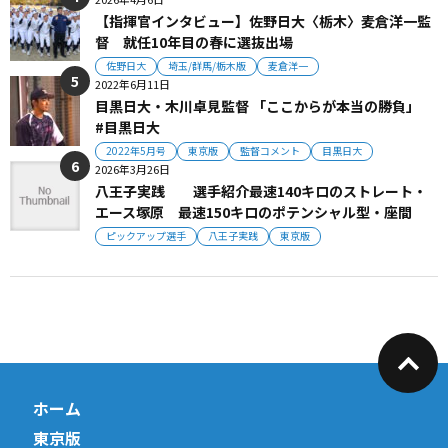
【指揮官インタビュー】佐野日大〈栃木〉麦倉洋一監
督 就任10年目の春に選抜出場
佐野日大
埼玉/群馬/栃木版
麦倉洋一
2022年6月11日
目黒日大・木川卓見監督 「ここからが本当の勝負」
#目黒日大
2022年5月号
東京版
監督コメント
目黒日大
2026年3月26日
八王子実践 選手紹介最速140キロのストレート・
エース塚原 最速150キロのポテンシャル型・座間
ピックアップ選手
八王子実践
東京版
ホーム
東京版