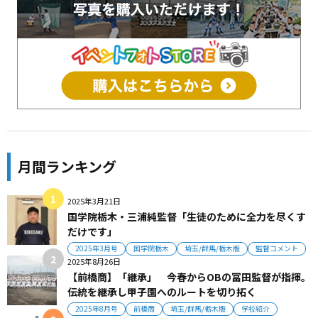
月間ランキング
2025年3月21日
国学院栃木・三浦純監督「生徒のために全力を尽くす
だけです」
2025年3月号
国学院栃木
埼玉/群馬/栃木版
監督コメント
2025年8月26日
【前橋商】「継承」 今春からOBの冨田監督が指揮。
伝統を継承し甲子園へのルートを切り拓く
2025年8月号
前橋商
埼玉/群馬/栃木版
学校紹介