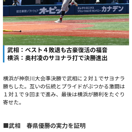
武相：ベスト４敗退も古豪復活の福音
横浜：奥村凌のサヨナラ打で決勝進出
横浜が神奈川大会準決勝で武相に２対１でサヨナラ
勝ちした。互いの伝統とプライドがぶつかる激闘は
１対１で９回まで進み、最後は横浜が勝利をたぐり
寄せた。
■武相 春県優勝の実力を証明