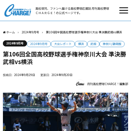
高校球児、ファンへ届ける高校野球応援誌 月刊高校野球
ＣＨＡＲＧＥ！の公式ページです。
ホーム
2024年9月号
第106回全国高校野球選手権神奈川大会 準決勝武相vs横浜
2024年9月号
2024年9月号
大会レポート
横浜
武相
神奈川/静岡版
第106回全国高校野球選手権神奈川大会 準決勝
武相vs横浜
2024年9月29日
2024年9月20日
月刊高校野球CHARGE！編集部