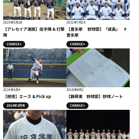
2025年5月28
2021年7月14
【アレセイア湘南】投手陣 & 打撃
【豊多摩 野球部】「成長」 #
陣
豊多摩
CHARGE+
CHARGE+
2024年4月4
2018年8月1
【樹徳】エース & Pick up
【静岡東 野球部】野球ノート
2024年3月号
CHARGE+