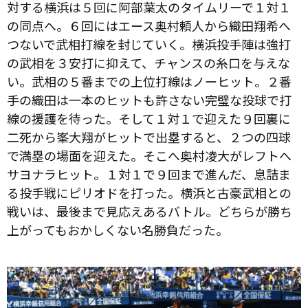
対する横浜は５回に阿部葉太のタイムリーで１対１
の同点へ。６回にはエース奥村頼人から織田翔希へ
つないで武相打線を封じていく。横浜投手陣は強打
の武相を３安打に抑えて、チャンスの糸口を与えな
い。武相の５番までの上位打線はノーヒット。２番
手の織田は一本のヒットも許さない完璧な投球で打
線の援護を待った。そして１対１で迎えた９回裏に
二死から峯大翔がヒットで出塁すると、２つの四球
で満塁の場面を迎えた。そこへ奥村凌大がレフトへ
サヨナラヒット。１対１で９回まで進んだ、息詰ま
る投手戦にピリオドを打った。横浜と古豪武相との
戦いは、最後まで見応えあるバトル。どちらが勝ち
上がってもおかしくない名勝負だった。