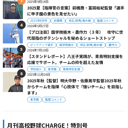
2025年9月14日
2025夏【指揮官の言葉】前橋商・冨田裕紀監督「選手
に甲子園の景色を見せたい」
2025年8月号
前橋商
埼玉/群馬/栃木版
監督コメント
2026年5月27日
【プロ注目】国学院栃木・農作力（３年） 攻守に世
代屈指のポテンシャルを秘めるショートストップ
ピックアップ選手
国学院栃木
埼玉/群馬/栃木版
農作力
2026年7月10日
【スタンドレポート】八王子実践が、青鳥特別支援を
応援でサポート。チームの枠を超えた友情
学校紹介
東京版
青鳥特別支援
2025年11月26日
2025年秋【監督】明大中野・佐藤晃平監督2025年秋
からチームを指揮「心技体で『強いチーム』を目指し
ます」
東京版
監督コメント
月刊高校野球CHARGE！特別号