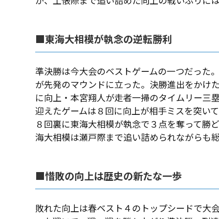
が、土俵際まで追い詰めた向上の戦いぶりに
■東海大相模が執念の逆転勝利
準決勝は今大会のベストゲームの一つだった
が先発のマウンドに立った。決勝進出をかけ
に向上・本宮翔人が走者一掃のタイムリー三
迎えたゲームは８回に向上が相手ミスを突いて
８回裏に東海大相模が執念で３点を奪って勝
海大相模は瀬戸際まで追い詰められながらも
■惜敗の向上は歴史の新たな一歩
敗れた向上は春ベスト４のトップシードで大