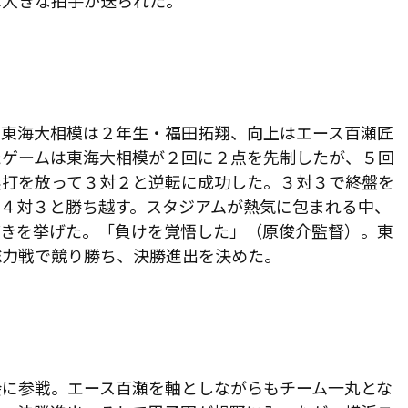
は大きな拍手が送られた。
。東海大相模は２年生・福田拓翔、向上はエース百瀬匠
たゲームは東海大相模が２回に２点を先制したが、５回
塁打を放って３対２と逆転に成功した。３対３で終盤を
４対３と勝ち越す。スタジアムが熱気に包まれる中、
どきを挙げた。「負けを覚悟した」（原俊介監督）。東
総力戦で競り勝ち、決勝進出を決めた。
会に参戦。エース百瀬を軸としながらもチーム一丸とな