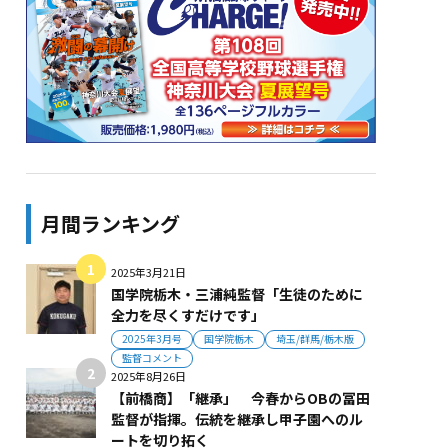
月間ランキング
2025年3月21日
国学院栃木・三浦純監督「生徒のために
全力を尽くすだけです」
2025年3月号
国学院栃木
埼玉/群馬/栃木版
監督コメント
2025年8月26日
【前橋商】「継承」 今春からOBの冨田
監督が指揮。伝統を継承し甲子園へのル
ートを切り拓く