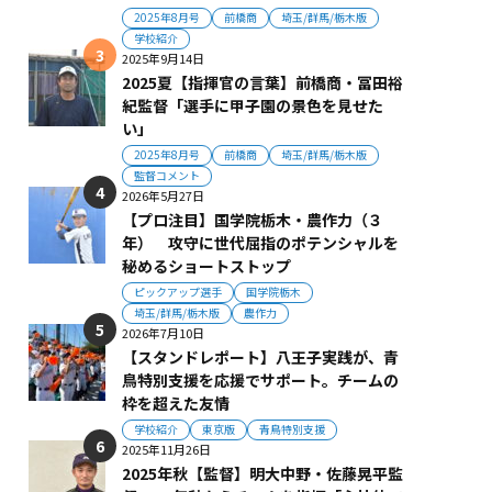
2025年8月号
前橋商
埼玉/群馬/栃木版
学校紹介
2025年9月14日
2025夏【指揮官の言葉】前橋商・冨田裕
紀監督「選手に甲子園の景色を見せた
い」
2025年8月号
前橋商
埼玉/群馬/栃木版
監督コメント
2026年5月27日
【プロ注目】国学院栃木・農作力（３
年） 攻守に世代屈指のポテンシャルを
秘めるショートストップ
ピックアップ選手
国学院栃木
埼玉/群馬/栃木版
農作力
2026年7月10日
【スタンドレポート】八王子実践が、青
鳥特別支援を応援でサポート。チームの
枠を超えた友情
学校紹介
東京版
青鳥特別支援
2025年11月26日
2025年秋【監督】明大中野・佐藤晃平監