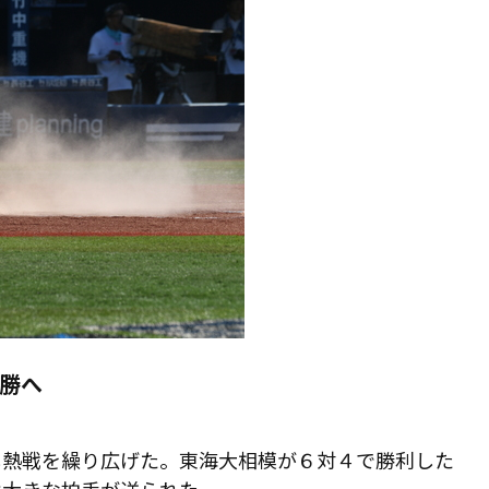
勝へ
し熱戦を繰り広げた。東海大相模が６対４で勝利した