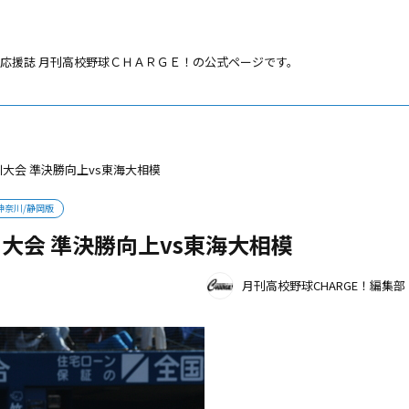
応援誌 月刊高校野球ＣＨＡＲＧＥ！の公式ページです。
川大会 準決勝向上vs東海大相模
神奈川/静岡版
大会 準決勝向上vs東海大相模
月刊高校野球CHARGE！編集部