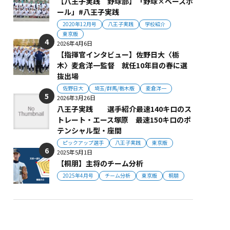
【八王子実践 野球部】「野球×ベースボ
ール」#八王子実践
2020年12月号
八王子実践
学校紹介
東京版
2026年4月6日
【指揮官インタビュー】佐野日大〈栃
木〉麦倉洋一監督 就任10年目の春に選
抜出場
佐野日大
埼玉/群馬/栃木版
麦倉洋一
2026年3月26日
八王子実践 選手紹介最速140キロのス
トレート・エース塚原 最速150キロのポ
テンシャル型・座間
ピックアップ選手
八王子実践
東京版
2025年5月1日
【桐朋】主将のチーム分析
2025年4月号
チーム分析
東京版
桐朋