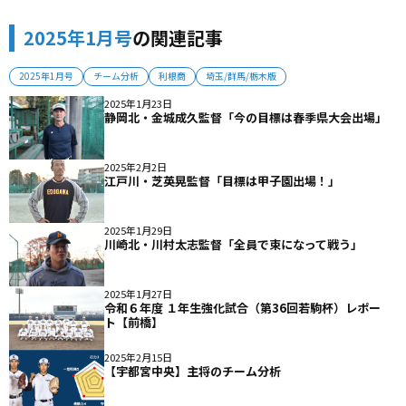
2025年1月号
の関連記事
2025年1月号
チーム分析
利根商
埼玉/群馬/栃木版
2025年1月23日
静岡北・金城成久監督「今の目標は春季県大会出場」
2025年2月2日
江戸川・芝英晃監督「目標は甲子園出場！」
2025年1月29日
川崎北・川村太志監督「全員で束になって戦う」
2025年1月27日
令和６年度 １年生強化試合（第36回若駒杯）レポー
ト【前橋】
2025年2月15日
【宇都宮中央】主将のチーム分析