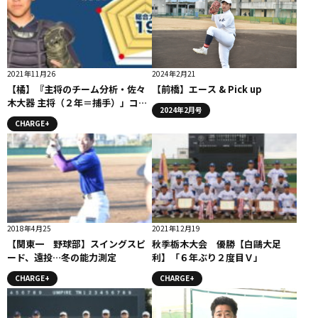
2021年11月26
2024年2月21
【橘】『主将のチーム分析・佐々
【前橋】エース & Pick up
木大器 主将（２年＝捕手）」コラ
2024年2月号
ム # 橘
CHARGE+
2018年4月25
2021年12月19
【関東一 野球部】スイングスピ
秋季栃木大会 優勝【白鷗大足
ード、遠投…冬の能力測定
利】「６年ぶり２度目Ｖ」
CHARGE+
CHARGE+