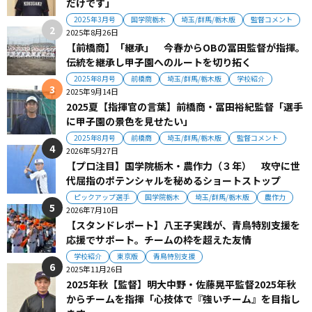
だけです」
2025年3月号
国学院栃木
埼玉/群馬/栃木版
監督コメント
2025年8月26日
【前橋商】「継承」 今春からOBの冨田監督が指揮。
伝統を継承し甲子園へのルートを切り拓く
2025年8月号
前橋商
埼玉/群馬/栃木版
学校紹介
2025年9月14日
2025夏【指揮官の言葉】前橋商・冨田裕紀監督「選手
に甲子園の景色を見せたい」
2025年8月号
前橋商
埼玉/群馬/栃木版
監督コメント
2026年5月27日
【プロ注目】国学院栃木・農作力（３年） 攻守に世
代屈指のポテンシャルを秘めるショートストップ
ピックアップ選手
国学院栃木
埼玉/群馬/栃木版
農作力
2026年7月10日
【スタンドレポート】八王子実践が、青鳥特別支援を
応援でサポート。チームの枠を超えた友情
学校紹介
東京版
青鳥特別支援
2025年11月26日
2025年秋【監督】明大中野・佐藤晃平監督2025年秋
からチームを指揮「心技体で『強いチーム』を目指し