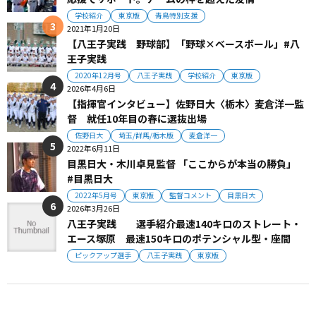
学校紹介
東京版
青鳥特別支援
2021年1月20日
【八王子実践 野球部】「野球×ベースボール」#八
王子実践
2020年12月号
八王子実践
学校紹介
東京版
2026年4月6日
【指揮官インタビュー】佐野日大〈栃木〉麦倉洋一監
督 就任10年目の春に選抜出場
佐野日大
埼玉/群馬/栃木版
麦倉洋一
2022年6月11日
目黒日大・木川卓見監督 「ここからが本当の勝負」
#目黒日大
2022年5月号
東京版
監督コメント
目黒日大
2026年3月26日
八王子実践 選手紹介最速140キロのストレート・
エース塚原 最速150キロのポテンシャル型・座間
ピックアップ選手
八王子実践
東京版