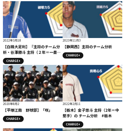
2022年3月18
2023年11月3
【白鴎大足利】『主将のチーム分
【静岡西】主将のチーム分析
析・谷澤勝斗 主将（２年＝一塁
CHARGE+
手）』コラム #白鴎大足利
CHARGE+
2020年8月2
2022年2月11
【平塚江南 野球部】「咲」
【栃木】金子悠斗 主将（2年＝中
堅手）の チーム分析 #栃木
CHARGE+
CHARGE+