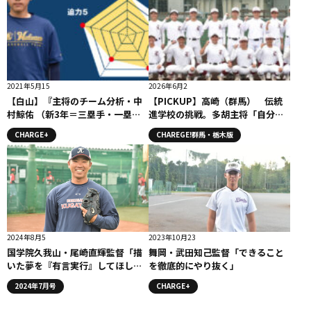
2021年5月15
2026年6月2
【白山】『主将のチーム分析・中
【PICKUP】高崎（群馬） 伝統
村鯨佑 （新3年＝三塁手・一塁
進学校の挑戦。多胡主将「自分た
手）主将』コラム #白山
ちはチャレンジャー」
CHARGE+
CHAREGE!群馬・栃木版
2024年8月5
2023年10月23
国学院久我山・尾崎直輝監督「描
舞岡・武田知己監督「できること
いた夢を『有言実行』してほし
を徹底的にやり抜く」
い」
2024年7月号
CHARGE+