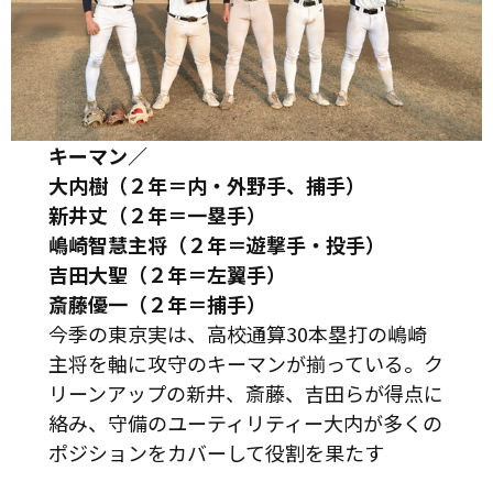
キーマン／
大内樹（２年＝内・外野手、捕手）
新井丈（２年＝一塁手）
嶋崎智慧主将（２年＝遊撃手・投手）
吉田大聖（２年＝左翼手）
斎藤優一（２年＝捕手）
今季の東京実は、高校通算30本塁打の嶋崎
主将を軸に攻守のキーマンが揃っている。ク
リーンアップの新井、斎藤、吉田らが得点に
絡み、守備のユーティリティー大内が多くの
ポジションをカバーして役割を果たす