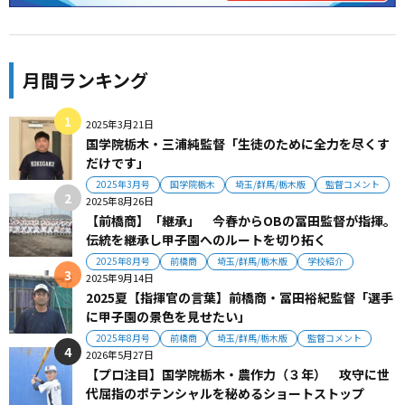
月間ランキング
2025年3月21日
国学院栃木・三浦純監督「生徒のために全力を尽くす
だけです」
2025年3月号
国学院栃木
埼玉/群馬/栃木版
監督コメント
2025年8月26日
【前橋商】「継承」 今春からOBの冨田監督が指揮。
伝統を継承し甲子園へのルートを切り拓く
2025年8月号
前橋商
埼玉/群馬/栃木版
学校紹介
2025年9月14日
2025夏【指揮官の言葉】前橋商・冨田裕紀監督「選手
に甲子園の景色を見せたい」
2025年8月号
前橋商
埼玉/群馬/栃木版
監督コメント
2026年5月27日
【プロ注目】国学院栃木・農作力（３年） 攻守に世
代屈指のポテンシャルを秘めるショートストップ