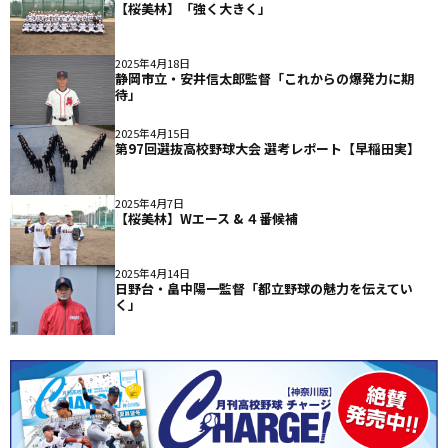
【桜美林】「強く大きく」
2025年4月18日
静岡市立・安井信太郎監督「これからの爆発力に期
待」
2025年4月15日
第97回選抜高校野球大会 選考レポート【早稲田実】
2025年4月7日
【桜美林】Wエース & ４番候補
2025年4月14日
日野台・畠中陽一監督「都立野球の魅力を伝えてい
く」