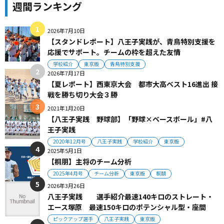
週間ランキング
2026年7月10日
【スタンドレポート】八王子実践が、青鳥特別支援を
応援でサポート。チームの枠を超えた友情
学校紹介
東京版
青鳥特別支援
2026年7月17日
【夏レポート】西東京大会 都市大高ベスト16進出 接
戦を勝ち切り大会３勝
2021年1月20日
【八王子実践 野球部】「野球×ベースボール」#八
王子実践
2020年12月号
八王子実践
学校紹介
東京版
2025年5月1日
【桐朋】主将のチーム分析
2025年4月号
チーム分析
東京版
桐朋
2026年3月26日
八王子実践 選手紹介最速140キロのストレート・
エース塚原 最速150キロのポテンシャル型・座間
ピックアップ選手
八王子実践
東京版