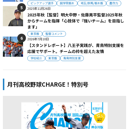
ピックアップ選手
国学院栃木
埼玉/群馬/栃木版
農作力
2025年11月26日
2025年秋【監督】明大中野・佐藤晃平監督2025年秋
からチームを指揮「心技体で『強いチーム』を目指し
ます」
東京版
監督コメント
2026年7月10日
【スタンドレポート】八王子実践が、青鳥特別支援を
応援でサポート。チームの枠を超えた友情
学校紹介
東京版
青鳥特別支援
月刊高校野球CHARGE！特別号