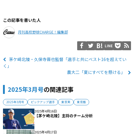
この記事を書いた人
月刊高校野球CHARGE！編集部
LINE
茅ケ崎北陵・久保寺晋也監督「選手と共にベスト16を超えてい
く」
農大二「夏にすべてを懸ける」
2025年3月号
の関連記事
2025年3月号
ピックアップ選手
東京実
東京版
2025年4月16日
【茅ケ崎北陵】主将のチーム分析
2025年4月17日