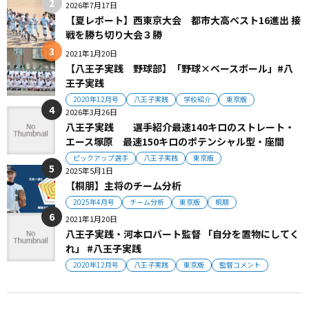
2026年7月17日
【夏レポート】西東京大会 都市大高ベスト16進出 接
戦を勝ち切り大会３勝
2021年1月20日
【八王子実践 野球部】「野球×ベースボール」#八
王子実践
2020年12月号
八王子実践
学校紹介
東京版
2026年3月26日
八王子実践 選手紹介最速140キロのストレート・
エース塚原 最速150キロのポテンシャル型・座間
ピックアップ選手
八王子実践
東京版
2025年5月1日
【桐朋】主将のチーム分析
2025年4月号
チーム分析
東京版
桐朋
2021年1月20日
八王子実践・河本ロバート監督 「自分を置物にしてく
れ」 #八王子実践
2020年12月号
八王子実践
東京版
監督コメント