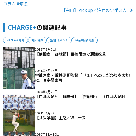
コラム #修徳
【白山】Pick up／注目の野手３人
CHARGE+
の関連記事
2021年4月号
御殿場西
監督コメント
神奈川/静岡版
2018年8月3日
【前橋商 野球部】目標開示で意識改革
2021年5月17日
宇都宮南・荒井浩司監督「『１』へのこだわりを大切
に」 #宇都宮南
2022年2月25日
【白鷗大足利 野球部】 「挑戦者」 #白鷗大足利
2021年4月23日
【共栄学園】主砲／Wエース
2020年11月16日