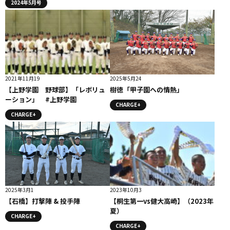
2024年5月号
2021年11月19
2025年5月24
【上野学園 野球部】「レボリュ
樹徳「甲子園への情熱」
ーション」 #上野学園
CHARGE+
CHARGE+
2025年3月1
2023年10月3
【石橋】打撃陣 & 投手陣
【桐生第一vs健大高崎】（2023年
夏）
CHARGE+
CHARGE+