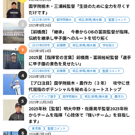
国学院栃木・三浦純監督「生徒のために全力を尽くす
だけです」
2025年3月号
国学院栃木
埼玉/群馬/栃木版
監督コメント
2025年8月26日
【前橋商】「継承」 今春からOBの冨田監督が指揮。
伝統を継承し甲子園へのルートを切り拓く
2025年8月号
前橋商
埼玉/群馬/栃木版
学校紹介
2025年9月14日
2025夏【指揮官の言葉】前橋商・冨田裕紀監督「選手
に甲子園の景色を見せたい」
2025年8月号
前橋商
埼玉/群馬/栃木版
監督コメント
2026年5月27日
【プロ注目】国学院栃木・農作力（３年） 攻守に世
代屈指のポテンシャルを秘めるショートストップ
ピックアップ選手
国学院栃木
埼玉/群馬/栃木版
農作力
2025年11月26日
2025年秋【監督】明大中野・佐藤晃平監督2025年秋
からチームを指揮「心技体で『強いチーム』を目指し
ます」
東京版
監督コメント
2026年7月10日