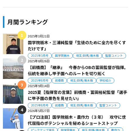
月間ランキング
2025年3月21日
国学院栃木・三浦純監督「生徒のために全力を尽くす
だけです」
2025年3月号
国学院栃木
埼玉/群馬/栃木版
監督コメント
2025年8月26日
【前橋商】「継承」 今春からOBの冨田監督が指揮。
伝統を継承し甲子園へのルートを切り拓く
2025年8月号
前橋商
埼玉/群馬/栃木版
学校紹介
2025年9月14日
2025夏【指揮官の言葉】前橋商・冨田裕紀監督「選手
に甲子園の景色を見せたい」
2025年8月号
前橋商
埼玉/群馬/栃木版
監督コメント
2026年5月27日
【プロ注目】国学院栃木・農作力（３年） 攻守に世
代屈指のポテンシャルを秘めるショートストップ
ピックアップ選手
国学院栃木
埼玉/群馬/栃木版
農作力