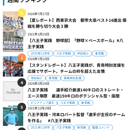
2026年7月17日
【夏レポート】西東京大会 都市大高ベスト16進出 接
戦を勝ち切り大会３勝
2021年1月20日
【八王子実践 野球部】「野球×ベースボール」#八
王子実践
2020年12月号
八王子実践
学校紹介
東京版
2026年7月10日
【スタンドレポート】八王子実践が、青鳥特別支援を
応援でサポート。チームの枠を超えた友情
学校紹介
東京版
青鳥特別支援
2026年3月26日
八王子実践 選手紹介最速140キロのストレート・
エース塚原 最速150キロのポテンシャル型・座間
ピックアップ選手
八王子実践
東京版
2021年12月29日
八王子実践・河本ロバート監督「選手が主役のチーム
を作る」 #八王子実践
2021年12月号
八王子実践
東京版
監督コメント