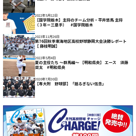
2022年5月12日
【国学院栃木】主将のチーム分析・平井悠馬 主将
（３年＝三塁手） #国学院栃木
2023年11月26日
第76回秋季東海地区高校野球静岡大会決勝レポート
【 藤枝明誠】
2022年5月4日
夏の主役たち 〜群馬編〜 【明和県央】 エース 須藤
奨太 #明和県央
2020年7月30日
【専大附 野球部】「揺るぎない信念」