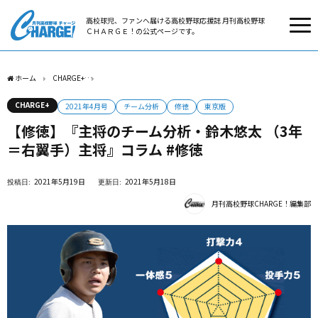
高校球児、ファンへ届ける高校野球応援誌 月刊高校野球
ＣＨＡＲＧＥ！の公式ページです。
ホーム
CHARGE+
【修徳】『主将のチーム分析・鈴木悠太 （3年＝右翼手）主将』コラ
CHARGE+
2021年4月号
チーム分析
修徳
東京版
【修徳】『主将のチーム分析・鈴木悠太 （3年
＝右翼手）主将』コラム #修徳
2021年5月19日
2021年5月18日
月刊高校野球CHARGE！編集部