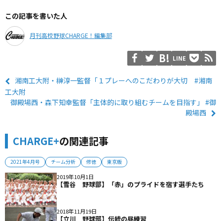
この記事を書いた人
月刊高校野球CHARGE！編集部
LINE
湘南工大附・榊淳一監督「１プレーへのこだわりが大切 #湘南
工大附
御殿場西・森下知幸監督「主体的に取り組むチームを目指す」 #御
殿場西
CHARGE+
の関連記事
2021年4月号
チーム分析
修徳
東京版
2019年10月1日
【雪谷 野球部】「赤」のプライドを宿す選手たち
2018年11月19日
【立川 野球部】伝統の昼練習