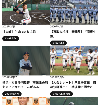
2022年2月8
2020年4月9
【大師】Pick up & 主砲
【東海大相模 野球部】「関東4
強」
CHARGE+
CHARGE+
2024年6月17
2026年7月24
横浜・村田浩明監督「卒業生の努
【大会レポート】八王子実践 初
力の上に今のチームがある」
の決勝進出！ 準決勝で明大八王
子に４対２で勝利！
2024年5月号
CHARGE!東京版