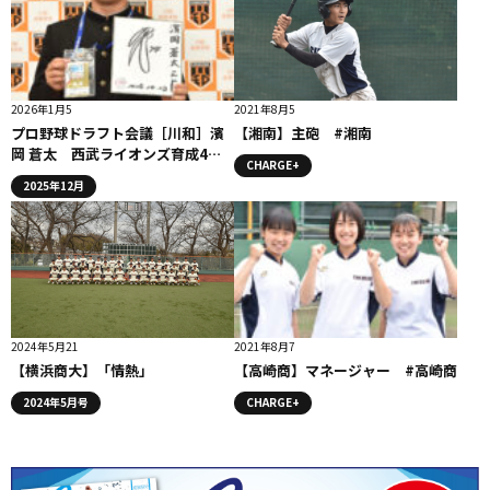
2026年1月5
2021年8月5
プロ野球ドラフト会議［川和］濱
【湘南】主砲 #湘南
岡 蒼太 西武ライオンズ育成4位
CHARGE+
指名
2025年12月
2024年5月21
2021年8月7
【横浜商大】「情熱」
【高崎商】マネージャー #高崎商
2024年5月号
CHARGE+