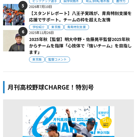
ピックアップ選手
国学院栃木
埼玉/群馬/栃木版
農作力
2026年7月10日
【スタンドレポート】八王子実践が、青鳥特別支援を
応援でサポート。チームの枠を超えた友情
学校紹介
東京版
青鳥特別支援
2025年11月26日
2025年秋【監督】明大中野・佐藤晃平監督2025年秋
からチームを指揮「心技体で『強いチーム』を目指し
ます」
東京版
監督コメント
月刊高校野球CHARGE！特別号