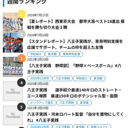
週間ランキング
2026年7月17日
【夏レポート】西東京大会 都市大高ベスト16進出 接
戦を勝ち切り大会３勝
2026年7月10日
【スタンドレポート】八王子実践が、青鳥特別支援を
応援でサポート。チームの枠を超えた友情
学校紹介
東京版
青鳥特別支援
2021年1月20日
【八王子実践 野球部】「野球×ベースボール」#八
王子実践
2020年12月号
八王子実践
学校紹介
東京版
2026年3月26日
八王子実践 選手紹介最速140キロのストレート・
エース塚原 最速150キロのポテンシャル型・座間
ピックアップ選手
八王子実践
東京版
2021年1月20日
八王子実践・河本ロバート監督 「自分を置物にしてく
れ」 #八王子実践
2020年12月号
八王子実践
東京版
監督コメント