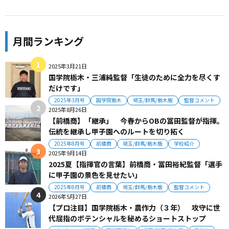
月間ランキング
2025年3月21日
国学院栃木・三浦純監督「生徒のために全力を尽くす
だけです」
2025年3月号
国学院栃木
埼玉/群馬/栃木版
監督コメント
2025年8月26日
【前橋商】「継承」 今春からOBの冨田監督が指揮。
伝統を継承し甲子園へのルートを切り拓く
2025年8月号
前橋商
埼玉/群馬/栃木版
学校紹介
2025年9月14日
2025夏【指揮官の言葉】前橋商・冨田裕紀監督「選手
に甲子園の景色を見せたい」
2025年8月号
前橋商
埼玉/群馬/栃木版
監督コメント
2026年5月27日
【プロ注目】国学院栃木・農作力（３年） 攻守に世
代屈指のポテンシャルを秘めるショートストップ