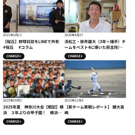
2021年5月13
2020年4月27
【桜丘】野球日誌をLINEで共有
浜松工・掛井雄大（3年＝捕手）チ
#桜丘 #コラム
ームをベスト4に導いた前主将/
「共有」コラム
CHARGE+
CHARGE+
2025年10月2
2023年11月6
2025年夏 神奈川大会【戦記】横
【新チーム実戦レポート】 健大高
浜 ３年ぶりの甲子園！ 横浜は
崎
なぜ本物を追求したのか？
CHARGE+
CHARGE+