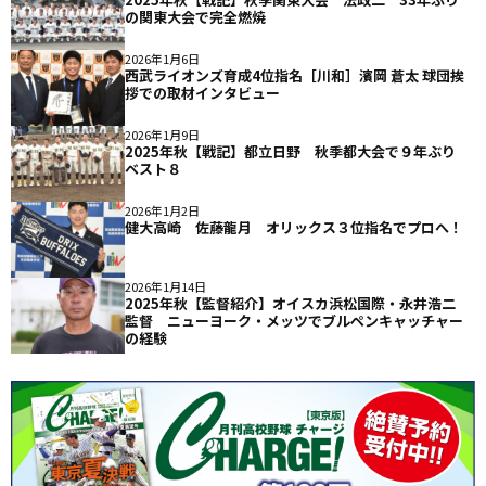
の関東大会で完全燃焼
2026年1月6日
西武ライオンズ育成4位指名［川和］濱岡 蒼太 球団挨
拶での取材インタビュー
2026年1月9日
2025年秋【戦記】都立日野 秋季都大会で９年ぶり
ベスト８
2026年1月2日
健大高崎 佐藤龍月 オリックス３位指名でプロへ！
2026年1月14日
2025年秋【監督紹介】オイスカ浜松国際・永井浩二
監督 ニューヨーク・メッツでブルペンキャッチャー
の経験