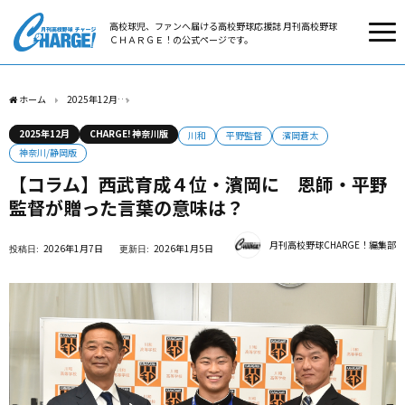
高校球児、ファンへ届ける高校野球応援誌 月刊高校野球
ＣＨＡＲＧＥ！の公式ページです。
ホーム
2025年12月
【コラム】西武育成４位・濱岡に 恩師・平野監督が贈った言
2025年12月
CHARGE! 神奈川版
川和
平野監督
濱岡蒼太
神奈川/静岡版
【コラム】西武育成４位・濱岡に 恩師・平野
監督が贈った言葉の意味は？
月刊高校野球CHARGE！編集部
2026年1月7日
2026年1月5日