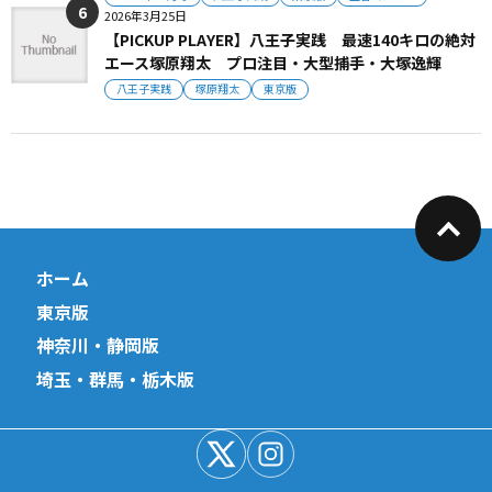
2026年3月25日
【PICKUP PLAYER】八王子実践 最速140キロの絶対
エース塚原翔太 プロ注目・大型捕手・大塚逸輝
八王子実践
塚原翔太
東京版
ホーム
東京版
神奈川・静岡版
埼玉・群馬・栃木版