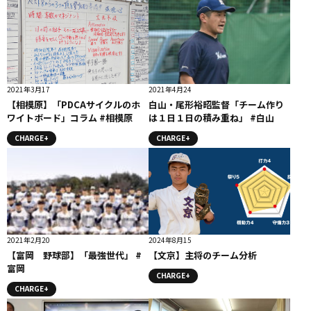
2021年3月17
2021年4月24
【相模原】「PDCAサイクルのホ
白山・尾形裕昭監督「チーム作り
ワイトボード」コラム #相模原
は１日１日の積み重ね」 #白山
CHARGE+
CHARGE+
2021年2月20
2024年8月15
【富岡 野球部】「最強世代」 #
【文京】主将のチーム分析
富岡
CHARGE+
CHARGE+