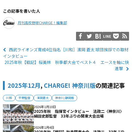
この記事を書いた人
月刊高校野球CHARGE！編集部
LINE
西武ライオンズ育成4位指名［川和］濱岡 蒼太 球団挨拶での取材
インタビュー
2025年秋【戦記】桜美林 秋季都大会でベスト４ エースを軸に快
進撃
2025年12月
,
CHARGE! 神奈川版
の関連記事
川和
平野監督
濱岡蒼太
神奈川/静岡版
2026年1月10日
2025年秋 指揮官インタビュー 法政二〈神奈川〉
絹田史郎監督 33年ぶりの関東大会出場
2026年1月4日
2025年秋【戦記】秋季関東大会 法政二 33年ぶり