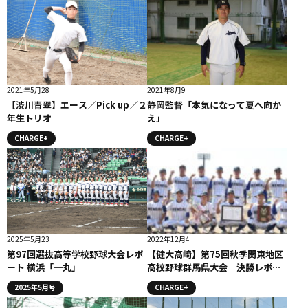
2021年5月28
2021年8月9
【渋川青翠】エース／Pick up／２
静岡監督「本気になって夏へ向か
年生トリオ
え」
CHARGE+
CHARGE+
2025年5月23
2022年12月4
第97回選抜高等学校野球大会レポ
【健大高崎】第75回秋季関東地区
ート 横浜「一丸」
高校野球群馬県大会 決勝レポー
ト
2025年5月号
CHARGE+