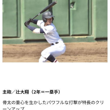
主砲／辻大翔（2年＝一塁手）
骨太の重心を生かしたパワフルな打撃が特長のクリ
ーンアップ