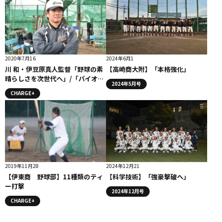
2020年7月16
2024年6月1
川 和・伊豆原真人監督「野球の素
【高崎商大附】「本格強化」
晴らしさを次世代へ」/「パイオニ
2024年5月号
ア」監督コメント
CHARGE+
2019年11月28
2024年12月21
【伊東商 野球部】11種類のティ
【科学技術】「強豪撃破へ」
ー打撃
2024年12月号
CHARGE+