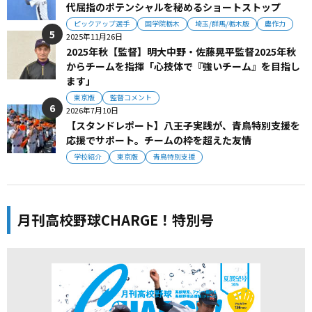
代屈指のポテンシャルを秘めるショートストップ
ピックアップ選手
国学院栃木
埼玉/群馬/栃木版
農作力
2025年11月26日
2025年秋【監督】明大中野・佐藤晃平監督2025年秋
からチームを指揮「心技体で『強いチーム』を目指し
ます」
東京版
監督コメント
2026年7月10日
【スタンドレポート】八王子実践が、青鳥特別支援を
応援でサポート。チームの枠を超えた友情
学校紹介
東京版
青鳥特別支援
月刊高校野球CHARGE！特別号