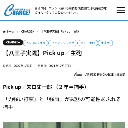
高校球児、ファンへ届ける高校野球応援誌 月刊高校野球
ＣＨＡＲＧＥ！の公式ページです。
ホーム
CHARGE+
【八王子実践】Pick up／主砲
CHARGE+
2021年12月号
ピックアップ選手
八王子実践
東京版
【八王子実践】Pick up／主砲
2022年1月3日
2021年12月27日
月刊高校野球CHARGE！編集部
Pick up／矢口丈一郎 （２年＝捕手）
「力強い打撃」と「強肩」が武器の可能性あふれる
捕手