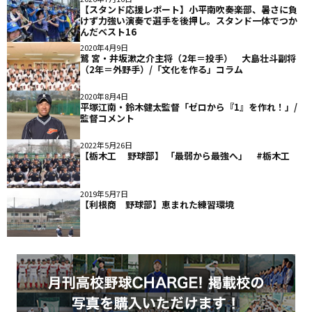
【スタンド応援レポート】小平南吹奏楽部、暑さに負
けず力強い演奏で選手を後押し。スタンド一体でつか
んだベスト16
2020年4月9日
鷺 宮・井坂漱之介主将（2年＝投手） 大島壮斗副将
（2年＝外野手）/「文化を作る」コラム
2020年8月4日
平塚江南・鈴木健太監督「ゼロから『1』を作れ！」/
監督コメント
2022年5月26日
【栃木工 野球部】 「最弱から最強へ」 #栃木工
2019年5月7日
【利根商 野球部】恵まれた練習環境