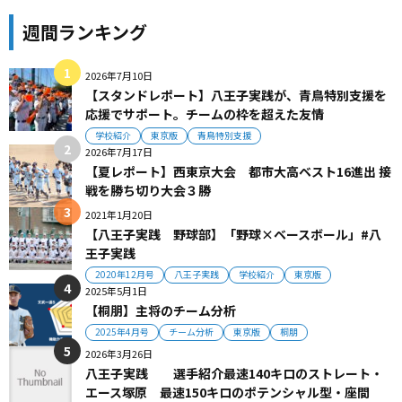
週間ランキング
2026年7月10日
【スタンドレポート】八王子実践が、青鳥特別支援を
応援でサポート。チームの枠を超えた友情
学校紹介
東京版
青鳥特別支援
2026年7月17日
【夏レポート】西東京大会 都市大高ベスト16進出 接
戦を勝ち切り大会３勝
2021年1月20日
【八王子実践 野球部】「野球×ベースボール」#八
王子実践
2020年12月号
八王子実践
学校紹介
東京版
2025年5月1日
【桐朋】主将のチーム分析
2025年4月号
チーム分析
東京版
桐朋
2026年3月26日
八王子実践 選手紹介最速140キロのストレート・
エース塚原 最速150キロのポテンシャル型・座間