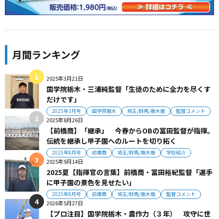
月間ランキング
2025年3月21日
国学院栃木・三浦純監督「生徒のために全力を尽くす
だけです」
2025年3月号
国学院栃木
埼玉/群馬/栃木版
監督コメント
2025年8月26日
【前橋商】「継承」 今春からOBの冨田監督が指揮。
伝統を継承し甲子園へのルートを切り拓く
2025年8月号
前橋商
埼玉/群馬/栃木版
学校紹介
2025年9月14日
2025夏【指揮官の言葉】前橋商・冨田裕紀監督「選手
に甲子園の景色を見せたい」
2025年8月号
前橋商
埼玉/群馬/栃木版
監督コメント
2026年5月27日
【プロ注目】国学院栃木・農作力（３年） 攻守に世