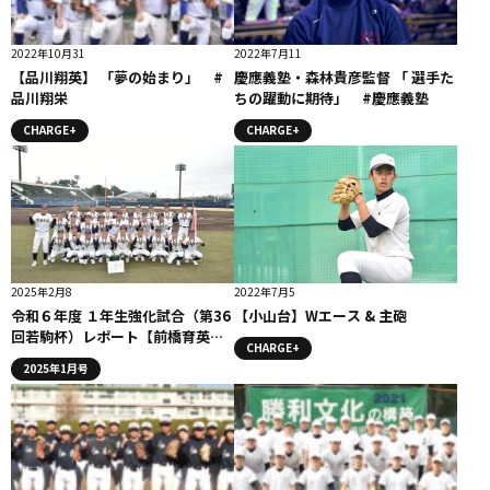
2022年10月31
2022年7月11
【品川翔英】 「夢の始まり」 #
慶應義塾・森林貴彦監督 「 選手た
品川翔栄
ちの躍動に期待」 #慶應義塾
CHARGE+
CHARGE+
2025年2月8
2022年7月5
令和６年度 １年生強化試合（第36
【小山台】Wエース & 主砲
回若駒杯）レポート【前橋育英】
CHARGE+
若駒制覇
2025年1月号