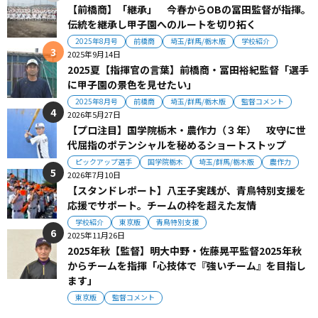
【前橋商】「継承」 今春からOBの冨田監督が指揮。
伝統を継承し甲子園へのルートを切り拓く
2025年8月号
前橋商
埼玉/群馬/栃木版
学校紹介
2025年9月14日
2025夏【指揮官の言葉】前橋商・冨田裕紀監督「選手
に甲子園の景色を見せたい」
2025年8月号
前橋商
埼玉/群馬/栃木版
監督コメント
2026年5月27日
【プロ注目】国学院栃木・農作力（３年） 攻守に世
代屈指のポテンシャルを秘めるショートストップ
ピックアップ選手
国学院栃木
埼玉/群馬/栃木版
農作力
2026年7月10日
【スタンドレポート】八王子実践が、青鳥特別支援を
応援でサポート。チームの枠を超えた友情
学校紹介
東京版
青鳥特別支援
2025年11月26日
2025年秋【監督】明大中野・佐藤晃平監督2025年秋
からチームを指揮「心技体で『強いチーム』を目指し
ます」
東京版
監督コメント