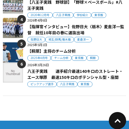
【八王子実践 野球部】「野球×ベースボール」#八
王子実践
2020年12月号
八王子実践
学校紹介
東京版
2026年4月6日
【指揮官インタビュー】佐野日大〈栃木〉麦倉洋一監
督 就任10年目の春に選抜出場
佐野日大
埼玉/群馬/栃木版
麦倉洋一
2025年5月1日
【桐朋】主将のチーム分析
2025年4月号
チーム分析
東京版
桐朋
2026年3月26日
八王子実践 選手紹介最速140キロのストレート・
エース塚原 最速150キロのポテンシャル型・座間
ピックアップ選手
八王子実践
東京版