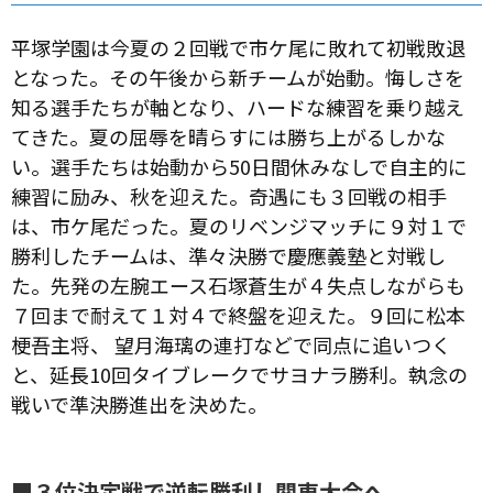
平塚学園は今夏の２回戦で市ケ尾に敗れて初戦敗退
となった。その午後から新チームが始動。悔しさを
知る選手たちが軸となり、ハードな練習を乗り越え
てきた。夏の屈辱を晴らすには勝ち上がるしかな
い。選手たちは始動から50日間休みなしで自主的に
練習に励み、秋を迎えた。奇遇にも３回戦の相手
は、市ケ尾だった。夏のリベンジマッチに９対１で
勝利したチームは、準々決勝で慶應義塾と対戦し
た。先発の左腕エース石塚蒼生が４失点しながらも
７回まで耐えて１対４で終盤を迎えた。９回に松本
梗吾主将、 望月海璃の連打などで同点に追いつく
と、延長10回タイブレークでサヨナラ勝利。執念の
戦いで準決勝進出を決めた。
■３位決定戦で逆転勝利し関東大会へ