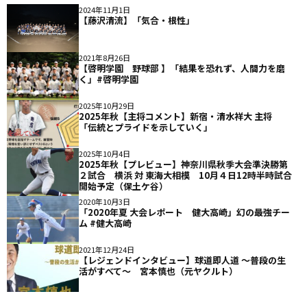
2024年11月1日
【藤沢清流】「気合・根性」
2021年8月26日
【啓明学園 野球部 】「結果を恐れず、人間力を磨
く」#啓明学園
2025年10月29日
2025年秋【主将コメント】新宿・清水祥大 主将
「伝統とプライドを示していく」
2025年10月4日
2025年秋【プレビュー】神奈川県秋季大会準決勝第
２試合 横浜 対 東海大相模 10月４日12時半時試合
開始予定（保土ケ谷）
2020年10月3日
「2020年夏 大会レポート 健大高崎」幻の最強チー
ム #健大高崎
2021年12月24日
【レジェンドインタビュー】球道即人道 〜普段の生
活がすべて〜 宮本慎也（元ヤクルト）