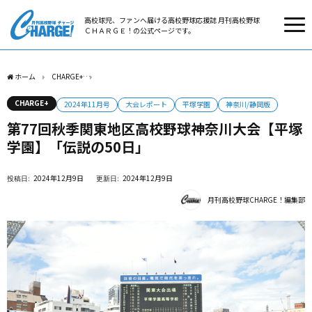
高校球児、ファンへ届ける高校野球応援誌 月刊高校野球
ＣＨＡＲＧＥ！の公式ページです。
ホーム
CHARGE+
第77回秋季関東地区高校野球神奈川大会【平塚学園】「伝説の50日
CHARGE+
2024年11月号
大会レポート
平塚学園
神奈川/静岡版
第77回秋季関東地区高校野球神奈川大会【平塚
学園】「伝説の50日」
2024年12月9日
2024年12月9日
月刊高校野球CHARGE！編集部