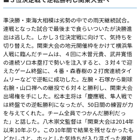
準決勝・東海大相模は劣勢の中での雨天継続試合。
連戦となった試合で最後まで食らいついたが決勝進
出は逃した。しかし３位決定戦に向けて、気持ちを
切り替えた。関東大会の地元開催枠をかけて横浜隼
人戦に臨んだチームは、４回に木曽元貴、武井寛悟
の連続ソロ本塁打で勢いを注入すると、３対４で迎
えたゲーム終盤に、４番・森春樹の２打席連続タイ
ムリーなどで逆転に成功した。左腕・石塚から剛球
右腕・山口禅への継投で６対４と勝利し、関東大会
出場権を手にした。松本主将は「慶應戦、隼人戦で
は終盤での逆転勝利になったが、50日間の練習が力
を与えてくれた。チーム全員でつかんだ勝利だっ
た」と話した。八木崇文監督は「関東大会は2014年
以来10年ぶり。この10年間で結果を残せなかったも
どかしさと、ホッとした気持ちが入り混ざった複雑