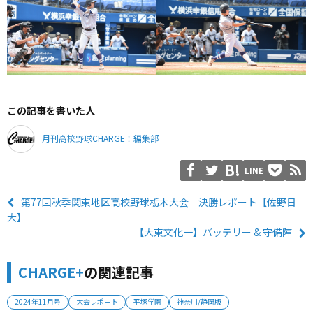
この記事を書いた人
月刊高校野球CHARGE！編集部
LINE
第77回秋季関東地区高校野球栃木大会 決勝レポート【佐野日
大】
【大東文化一】バッテリー & 守備陣
CHARGE+
の関連記事
2024年11月号
大会レポート
平塚学園
神奈川/静岡版