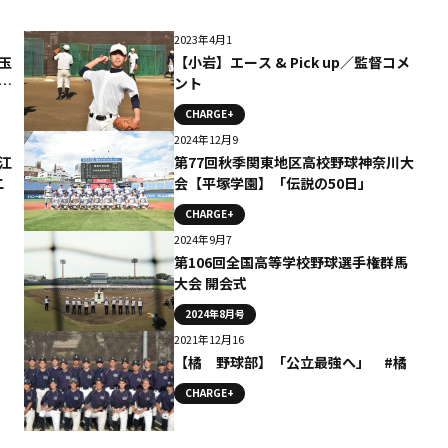
2023年4月1
玉
【小岩】エース & Pick up／監督コメ
通
ント
CHARGE+
2024年12月9
江
第77回秋季関東地区高校野球神奈川大
二
会【平塚学園】「伝説の50日」
CHARGE+
2024年9月7
第106回全国高等学校野球選手権群馬
大会 開会式
2024年8月号
2021年12月16
【橘 野球部】「公立最強へ」 #橘
CHARGE+