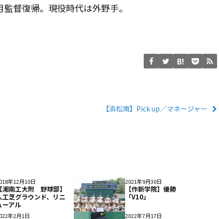
３月監督復帰。現役時代は外野手。
【浜松南】Pick up／マネージャー
018年12月10日
2021年9月30日
【湘南工大附 野球部】
【作新学院】優勝
人工芝グラウンド、リニ
「V10」
ューアル
022年2月1日
2022年7月17日