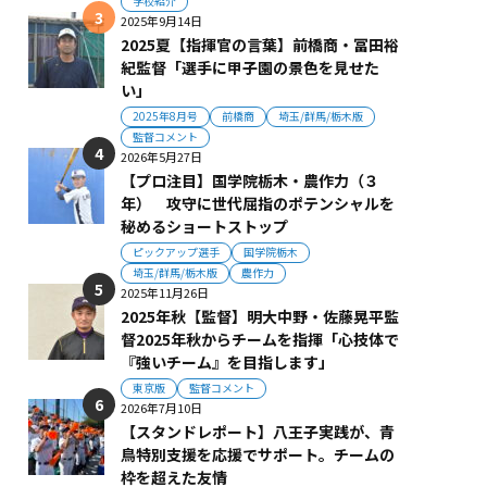
学校紹介
2025年9月14日
2025夏【指揮官の言葉】前橋商・冨田裕
紀監督「選手に甲子園の景色を見せた
い」
2025年8月号
前橋商
埼玉/群馬/栃木版
監督コメント
2026年5月27日
【プロ注目】国学院栃木・農作力（３
年） 攻守に世代屈指のポテンシャルを
秘めるショートストップ
ピックアップ選手
国学院栃木
埼玉/群馬/栃木版
農作力
2025年11月26日
2025年秋【監督】明大中野・佐藤晃平監
督2025年秋からチームを指揮「心技体で
『強いチーム』を目指します」
東京版
監督コメント
2026年7月10日
【スタンドレポート】八王子実践が、青
鳥特別支援を応援でサポート。チームの
枠を超えた友情