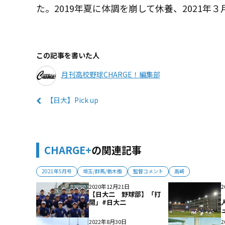
た。2019年夏に体調を崩して休養、2021年
この記事を書いた人
月刊高校野球CHARGE！編集部
【日大】Pick up
CHARGE+
の関連記事
2021年5月号
埼玉/群馬/栃木版
監督コメント
高崎
2020年12月21日
2
【日大二 野球部】「打
開」#日大二
2022年8月30日
2