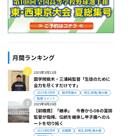
月間ランキング
2025年3月21日
国学院栃木・三浦純監督「生徒のために
全力を尽くすだけです」
2025年3月号
国学院栃木
埼玉/群馬/栃木版
監督コメント
2025年8月26日
【前橋商】「継承」 今春からOBの冨田
監督が指揮。伝統を継承し甲子園へのル
ートを切り拓く
2025年8月号
前橋商
埼玉/群馬/栃木版