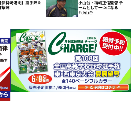
【伊勢崎清明】投手陣＆
小山台・福嶋正信監督 チ
打撃陣
ームとして一つになる
#小山台