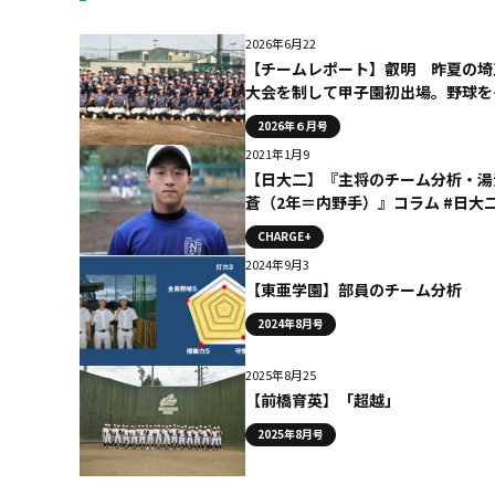
2026年6月22
【チームレポート】叡明 昨夏の埼
大会を制して甲子園初出場。野球を
じた人間教育で勝利を目指す
2026年６月号
2021年1月9
【日大二】『主将のチーム分析・湯
蒼（2年＝内野手）』コラム #日大
CHARGE+
2024年9月3
【東亜学園】部員のチーム分析
2024年8月号
2025年8月25
【前橋育英】「超越」
2025年8月号