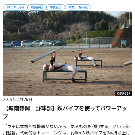
岡。名将による熱のこもった指導が、選手たちを突き動かしてい
2023年5月号
城南静岡
学校紹介
神奈川/静岡版
る。（取材・栗山司） ■甲子園を知る名将が導く 「練習のため
の練習じゃない。試合のための練習をするんだ」 「どんなボール
でも正面で捕る...
CHARGE+
2019年1月26日
【城南静岡 野球部】鉄パイプを使ってパワーアッ
プ
「ウチは本格的な機器がないから、あるものを利用する」という船
川監督。代表的なトレーニングは、約6ｍの鉄パイプを2本持ち上げ