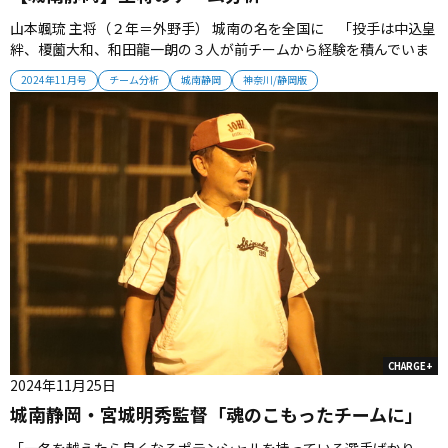
山本颯琉 主将（２年＝外野手） 城南の名を全国に 「投手は中込皇
絆、榎薗大和、和田龍一朗の３人が前チームから経験を積んでいま
す。新チームになってから、ノックの数が増えたことで守備力も上
2024年11月号
チーム分析
城南静岡
神奈川/静岡版
がっています。打線は1番の自分が出塁して、遠藤暖大、小笠原叡、
寺田郁斗の3人が還すパターンです。来年の春は県で勝って上位に進
出することが...
CHARGE+
2024年11月25日
城南静岡・宮城明秀監督「魂のこもったチームに」
「一冬を越えたら良くなるポテンシャルを持っている選手ばかり。