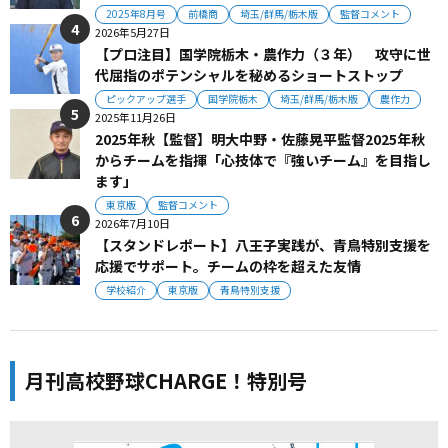
2025年8月号
前橋商
埼玉/群馬/栃木版
監督コメント
2026年5月27日
【プロ注目】国学院栃木・農作力（３年） 攻守に世
代屈指のポテンシャルを秘めるショートストップ
ピックアップ選手
国学院栃木
埼玉/群馬/栃木版
農作力
2025年11月26日
2025年秋【監督】明大中野・佐藤晃平監督2025年秋
からチームを指揮「心技体で『強いチーム』を目指し
ます」
東京版
監督コメント
2026年7月10日
【スタンドレポート】八王子実践が、青鳥特別支援を
応援でサポート。チームの枠を超えた友情
学校紹介
東京版
青鳥特別支援
月刊高校野球CHARGE！特別号