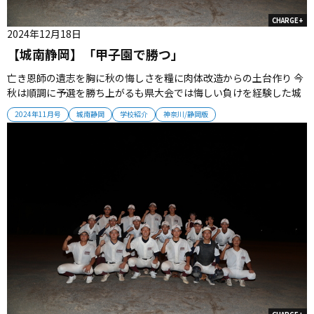
CHARGE+
2024年12月18日
【城南静岡】「甲子園で勝つ」
亡き恩師の遺志を胸に秋の悔しさを糧に肉体改造からの土台作り 今
秋は順調に予選を勝ち上がるも県大会では悔しい負けを経験した城
南静岡。チーム力を整え、夏の聖地を目指す。（取材・栗山司） ■
2024年11月号
城南静岡
学校紹介
神奈川/静岡版
亡き名将の遺志を継ぐ新監督 2008年に創部した城南静岡。2016年
から甲子園出場経験のある船川誠氏が監督としてチームを強化し、
2022...