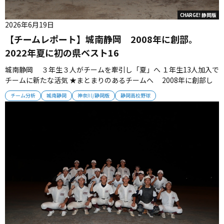
CHARGE! 静岡版
2026年6月19日
【チームレポート】城南静岡 2008年に創部。
2022年夏に初の県ベスト16
城南静岡 ３年生３人がチームを牽引し「夏」へ １年生13人加入で
チームに新たな活気 ★まとまりのあるチームへ 2008年に創部し
た城南静岡。前監督の船川誠氏のもと、2022年夏に初の県ベスト16
チーム分析
城南静岡
神奈川/静岡版
静岡高校野球
入りを果たした。 2024年秋には宮城明秀監督が就任。「人として
ちゃんとしよう」を合言葉に、野球の技量以前に野球部のルー...