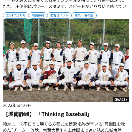
ただ、圧倒的にパワー、スタミナ、スピードが足りないと感じてい
る。この冬は肉体改造して、戦える土台を作っていきたい。来年の
2024年11月号
城南静岡
監督コメント
神奈川/静岡版
春の目標はベスト8以上。船川先生の情熱を引き継ぎ、魂のこもった
チームを作り上げていきたい」【監督プロフィール】1964年静岡県
生まれ。静岡－...
CHARGE+
2023年6月29日
【城南静岡】 「Thinking Baseball」
絶対エース不在でも勝てる方程式を模索 名称が率いる“可能性を秘
めた”チーム 昨秋、常葉大菊川を土俵際まで追い詰めた城南静