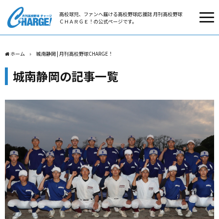
高校球児、ファンへ届ける高校野球応援誌 月刊高校野球
ＣＨＡＲＧＥ！の公式ページです。
ホーム
城南静岡 | 月刊高校野球CHARGE！
城南静岡の記事一覧