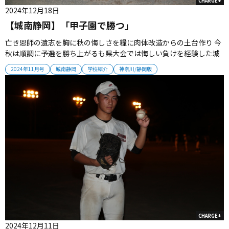
CHARGE+
2024年12月18日
【城南静岡】「甲子園で勝つ」
亡き恩師の遺志を胸に秋の悔しさを糧に肉体改造からの土台作り 今
秋は順調に予選を勝ち上がるも県大会では悔しい負けを経験した城
南静岡。チーム力を整え、夏の聖地を目指す。（取材・栗山司） ■
2024年11月号
城南静岡
学校紹介
神奈川/静岡版
亡き名将の遺志を継ぐ新監督 2008年に創部した城南静岡。2016年
から甲子園出場経験のある船川誠氏が監督としてチームを強化し、
2022...
CHARGE+
2024年12月11日