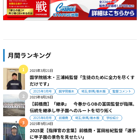
月間ランキング
2025年3月21日
国学院栃木・三浦純監督「生徒のために全力を尽くす
だけです」
2025年3月号
国学院栃木
埼玉/群馬/栃木版
監督コメント
2025年8月26日
【前橋商】「継承」 今春からOBの冨田監督が指揮。
伝統を継承し甲子園へのルートを切り拓く
2025年8月号
前橋商
埼玉/群馬/栃木版
学校紹介
2025年9月14日
2025夏【指揮官の言葉】前橋商・冨田裕紀監督「選手
に甲子園の景色を見せたい」