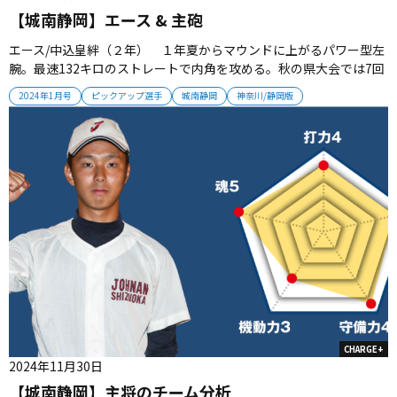
【城南静岡】エース & 主砲
エース/中込皇絆（２年） １年夏からマウンドに上がるパワー型左
腕。最速132キロのストレートで内角を攻める。秋の県大会では7回
3失点で敗れ、悔しい経験も。「もっとコントロールを良くして、チ
2024年1月号
ピックアップ選手
城南静岡
神奈川/静岡版
ームにいい影響が出るピッチングがしたい」と成長を誓う。 主砲/遠
藤暖大（２年＝内野手） 夏の大会は2試合で3本塁打。スラッガー
として...
CHARGE+
2024年11月30日
【城南静岡】主将のチーム分析