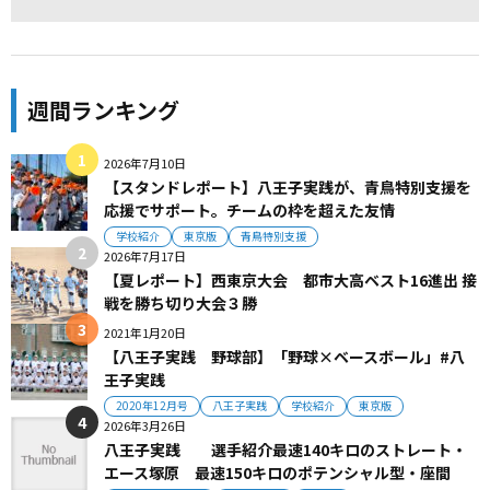
週間ランキング
2026年7月10日
【スタンドレポート】八王子実践が、青鳥特別支援を
応援でサポート。チームの枠を超えた友情
学校紹介
東京版
青鳥特別支援
2026年7月17日
【夏レポート】西東京大会 都市大高ベスト16進出 接
戦を勝ち切り大会３勝
2021年1月20日
【八王子実践 野球部】「野球×ベースボール」#八
王子実践
2020年12月号
八王子実践
学校紹介
東京版
2026年3月26日
八王子実践 選手紹介最速140キロのストレート・
エース塚原 最速150キロのポテンシャル型・座間