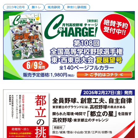
るもの。筋肉量がアップするだけでなく、バランス感覚も養うこと
2019年2月号
勝トレ
城南静岡
神奈川/静岡版
ができる。短めの鉄パイプでは素振りも。その効果で全員のスイン
グが速くなっている。また、石柱を持って握力を鍛えるなど、工夫
を凝らしたトレーニ...