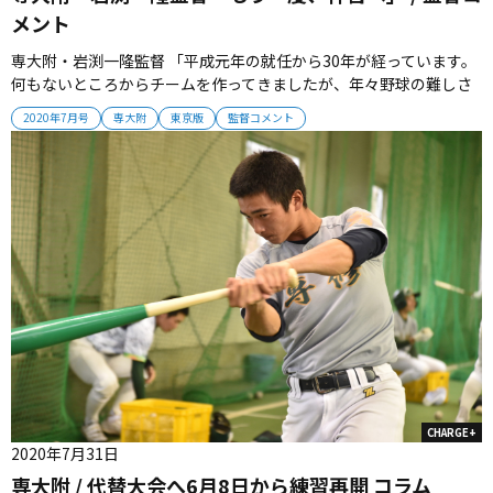
メント
専大附・岩渕一隆監督 「平成元年の就任から30年が経っています。
何もないところからチームを作ってきましたが、年々野球の難しさ
と面白さを感じています。 60歳まであと３年になっていますが、生
2020年7月号
専大附
東京版
監督コメント
徒とともにもう一度、神宮（準々決勝以上）の景色を見たいと思っ
ています」 2020年7月号掲載 【監督プロフィール】 1962年東...
CHARGE+
2020年7月31日
専大附 / 代替大会へ6月8日から練習再開 コラム