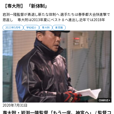
【専大附】 「新体制」
岩渕一隆監督が勇退し新たな体制へ 選手たちは春季都大会快進撃で
恩返し 専大附は2013年夏にベスト８へ進出し近年では2018年
夏、2021年春にベスト16になるなど実績を残してきた。今春には35
2023年5月号
学校紹介
専大附
東京版
年にわたってチームを指揮した岩渕一隆前監督が勇退し、新たな体
制でスタートを切った。 ■情熱を注ぎ込んだベテラン指揮官 ...
CHARGE+
2020年7月31日
専大附・岩渕一隆監督「もう一度、神宮へ」 / 監督コ