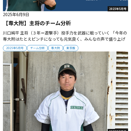
2025年5月号
2025年6月9日
【専大附】主将のチーム分析
川口純平 主将（３年＝遊撃手）投手力を武器に戦っていく 「今年の
専大附はたとえピンチになっても元気良く、みんなの声で盛り上げ
ていけるチームです。投手力を武器に、どんな相手でも食らいつい
2025年5月号
チーム分析
専大附
東京版
ていくことができます。チャンスで必ず得点を奪うことでピッチャ
ーを助けていきたいと思います」...