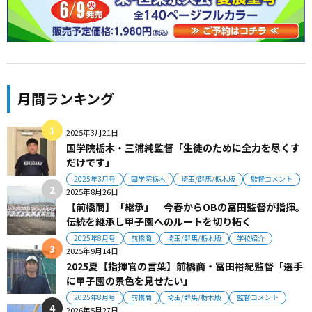
月間ランキング
2025年3月21日
国学院栃木・三浦純監督「生徒のために全力を尽くす
だけです」
2025年3月号
国学院栃木
埼玉/群馬/栃木版
監督コメント
2025年8月26日
【前橋商】「継承」 今春からOBの冨田監督が指揮。
伝統を継承し甲子園へのルートを切り拓く
2025年8月号
前橋商
埼玉/群馬/栃木版
学校紹介
2025年9月14日
2025夏【指揮官の言葉】前橋商・冨田裕紀監督「選手
に甲子園の景色を見せたい」
2025年8月号
前橋商
埼玉/群馬/栃木版
監督コメント
2026年5月27日