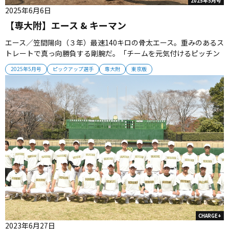
2025年5月号
2025年6月6日
【専大附】エース & キーマン
エース／笠間陽向（３年）最速140キロの骨太エース。重みのあるス
トレートで真っ向勝負する剛腕だ。「チームを元気付けるピッチン
グをみせたい」 キーマン中口隼輔（３年＝中堅手）川口純平主将
2025年5月号
ピックアップ選手
専大附
東京版
（３年＝遊撃手）髙橋塁（３年＝一塁手）俊足巧打の１番バッター
中口は、高い出塁率でチームを活性していく。川口主将は攻守の
要。髙橋は走攻守３...
CHARGE+
2023年6月27日