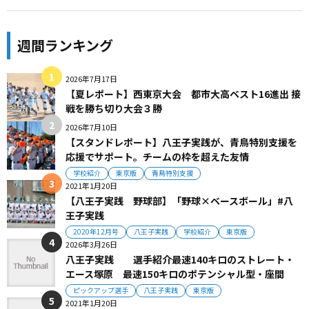
週間ランキング
2026年7月17日
【夏レポート】西東京大会 都市大高ベスト16進出 接
戦を勝ち切り大会３勝
2026年7月10日
【スタンドレポート】八王子実践が、青鳥特別支援を
応援でサポート。チームの枠を超えた友情
学校紹介
東京版
青鳥特別支援
2021年1月20日
【八王子実践 野球部】「野球×ベースボール」#八
王子実践
2020年12月号
八王子実践
学校紹介
東京版
2026年3月26日
八王子実践 選手紹介最速140キロのストレート・
エース塚原 最速150キロのポテンシャル型・座間
ピックアップ選手
八王子実践
東京版
2021年1月20日