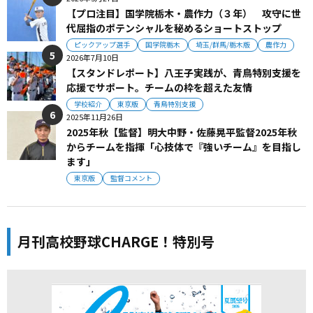
【プロ注目】国学院栃木・農作力（３年） 攻守に世
代屈指のポテンシャルを秘めるショートストップ
ピックアップ選手
国学院栃木
埼玉/群馬/栃木版
農作力
2026年7月10日
【スタンドレポート】八王子実践が、青鳥特別支援を
応援でサポート。チームの枠を超えた友情
学校紹介
東京版
青鳥特別支援
2025年11月26日
2025年秋【監督】明大中野・佐藤晃平監督2025年秋
からチームを指揮「心技体で『強いチーム』を目指し
ます」
東京版
監督コメント
月刊高校野球CHARGE！特別号