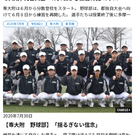
専大附は６月から分散登校をスタート。 野球部は、都独自大会へ向
けて６月８日から練習を再開した。 選手たちは授業終了後に多摩一
本杉球場まで移動し、コロナ対策のため時間やソーシャルディスタ
2020年7月号
学校紹介
専大附
東京版
ンスに気を使いながら体を動かしている。 甲子園への道はなくなっ
たが、専大附野球部の道は終わらない。 選手たちは、最後まで全力
を尽くす。 ...
CHARGE+
2020年7月30日
【専大附 野球部】「揺るぎない信念」
練習を通じて自立した選手へ。 甲子園は消えても目指す野球は変わ