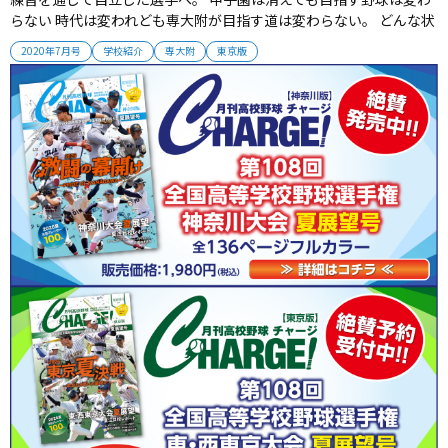
らない 時代は変われども専大附が目指す道は変わらない。 どんな状
況になっても「揺るぎない信念」で野球道を貫いていく。 2020年7
2020年7月号
学校紹介
専大附
東京版
月号掲載 (取材・伊藤寿学） ■ 自分で自分を追い込め 2014年夏には
ベスト8に進出。 2016、2018夏もベスト16まで勝...