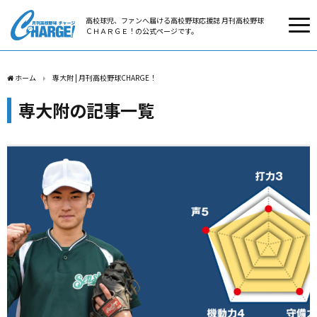
高校球児、ファンへ届ける高校野球応援誌 月刊高校野球
ＣＨＡＲＧＥ！の公式ページです。
ホーム
専大附 | 月刊高校野球CHARGE！
専大附の記事一覧