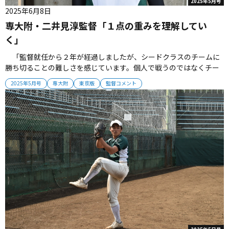
2025年5月号
2025年6月8日
専大附・二井見淳監督「１点の重みを理解してい
く」
「監督就任から２年が経過しましたが、シードクラスのチームに
勝ち切ることの難しさを感じています。個人で戦うのではなくチー
ムとして束になって戦うことが大切。選手たちは着実に成長してい
2025年5月号
専大附
東京版
監督コメント
るので、１点の重みを浸透させることで結果をつかんでいきたいで
す」【監督プロフィール】1992年東京都出身。専大附−専大。社会
人２年目から外部...