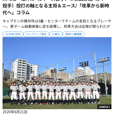
投手）投打の軸となる主将＆エース/「改革から新時
代へ」コラム
キャプテンの櫻井怜は3番・センターでチームの支柱となるプレーヤ
ー。 新チーム始動直後に足を故障し、秋季大会は出場が限られたが
ベンチでも主将としての役割を果たした。 長打より打率を求めてい
2020年2月号
ピックアップ選手
川崎北
神奈川/静岡版
るという打撃は、冬場にパワーアップを試みる。 櫻井主将は「チー
ム内だけでなく、外の人からも『川崎北のキャプテンはすごい』と
言われるよう...
CHARGE+
2020年6月21日