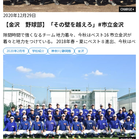
CHARGE+
2020年12月29日
【金沢 野球部】「その壁を越えろ」#市立金沢
隙間時間で強くなるチーム 地力着々、今秋はベスト16 市立金沢が
着々と地力をつけている。 2018年春・夏にベスト８進出、今秋はベ
スト16へ。 神奈川の公立最強チームが、私学強豪の壁を越える瞬間
2020年2月号
学校紹介
神奈川/静岡版
金沢
は確実に近づいている。 2020年12月号掲載 ■私学強豪の壁 チーム
を率いるのは、横浜高出身の吉田斉監督。 2003年の横浜...