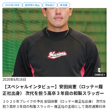
上の技術だけではなく、規律や迅速な動きなどグラウンド外の行動
2020年2月号
国学院久我山
学校紹介
東京版
の重要性も学んだという。 選手たちは、貴重な経験をトレーニング
に落とし込み、自己成長を図る。 ...
CHARGE+
2020年6月16日
【スペシャルインタビュー】安田尚憲（ロッテ＝履
正社出身） 次代を担う高卒３年目の和製スラッガー
２０２０年ブレイクの予兆 安田尚憲（ロッテ＝履正社出身） 次代を
担う高卒３年目の和製スラッガー 履正社の主砲として高校通算65本