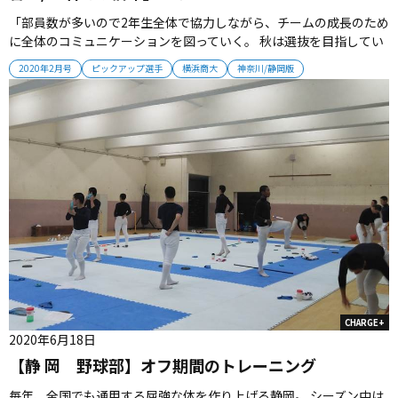
「部員数が多いので2年生全体で協力しながら、チームの成長のため
に全体のコミュニケーションを図っていく。 秋は選抜を目指してい
たがベスト8で負けてしまった。 攻守の課題はあるが前向きに捉え
2020年2月号
ピックアップ選手
横浜商大
神奈川/静岡版
て、春・夏へ向けて練習を続けていく。 自分たちの代で甲子園出場
を決めるつもりで戦っていく」...
CHARGE+
2020年6月18日
【静 岡 野球部】オフ期間のトレーニング
毎年、全国でも通用する屈強な体を作り上げる静岡。 シーズン中は