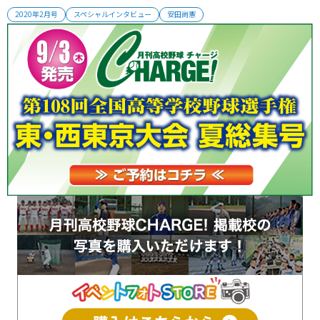
塁打を放ち、2017年にロッテからドラフト1位指名を受けてプロ入
2020年2月号
スペシャルインタビュー
安田尚憲
りした安田尚憲。 高卒2年目の2019年にはファーム二冠に輝くなど
確かな成長を見せる若武者に、自身の高校時代と今後の目標を聞い
た...