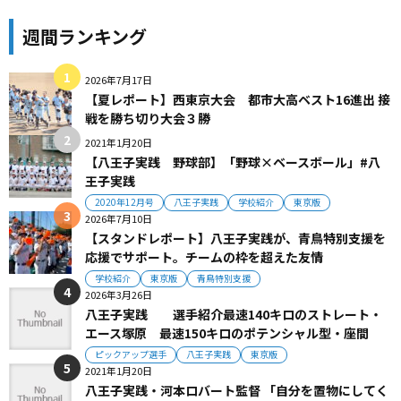
週間ランキング
2026年7月17日
【夏レポート】西東京大会 都市大高ベスト16進出 接
戦を勝ち切り大会３勝
2021年1月20日
【八王子実践 野球部】「野球×ベースボール」#八
王子実践
2020年12月号
八王子実践
学校紹介
東京版
2026年7月10日
【スタンドレポート】八王子実践が、青鳥特別支援を
応援でサポート。チームの枠を超えた友情
学校紹介
東京版
青鳥特別支援
2026年3月26日
八王子実践 選手紹介最速140キロのストレート・
エース塚原 最速150キロのポテンシャル型・座間
ピックアップ選手
八王子実践
東京版
2021年1月20日
八王子実践・河本ロバート監督 「自分を置物にしてく