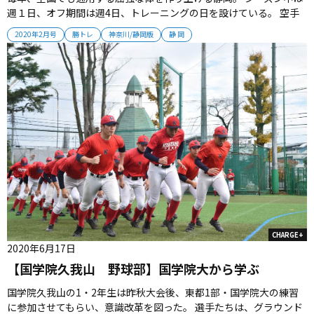
週１日、オフ期間は週4日、トレーニングの日を設けている。 空手
場と同じスペースにあるトレーニング室には、様々な器具が並び、
2020年2月号
勝トレ
神奈川/静岡版
静 岡
選手たちは黙々とメニューをこなしていく。 「自分との戦いになる
ので、精神面にも良い影響が出る」と栗林監督。 ひと冬を乗り越え
ると、心と体...
CHARGE+
2020年6月17日
【国学院久我山 野球部】国学院大から学ぶ
国学院久我山の1・2年生は昨秋大会後、東都1部・国学院大の練習
に参加させてもらい、意識改革を図った。 選手たちは、グラウンド