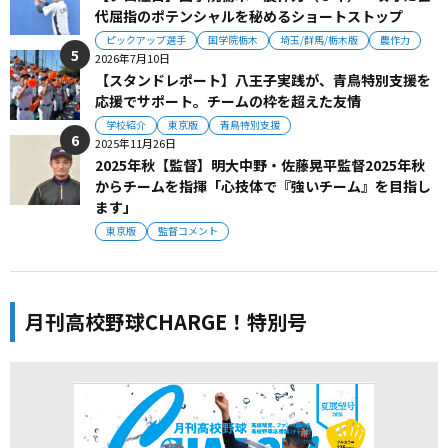
代屈指のポテンシャルを秘めるショートストップ
ピックアップ選手
国学院栃木
埼玉/群馬/栃木版
農作力
2026年7月10日
【スタンドレポート】八王子実践が、青鳥特別支援を
応援でサポート。チームの枠を超えた友情
学校紹介
東京版
青鳥特別支援
2025年11月26日
2025年秋【監督】明大中野・佐藤晃平監督2025年秋
からチームを指揮「心技体で『強いチーム』を目指し
ます」
東京版
監督コメント
月刊高校野球CHARGE！特別号