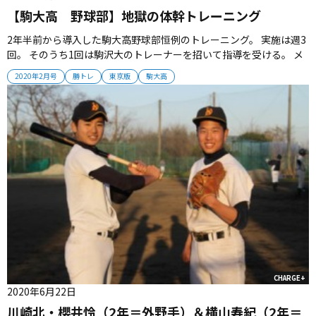
【駒大高 野球部】地獄の体幹トレーニング
2年半前から導入した駒大高野球部恒例のトレーニング。 実施は週3
回。 そのうち1回は駒沢大のトレーナーを招いて指導を受ける。 メ
ニューは20種目以上。 それによって鍛えられる場所、どういうプレ
2020年2月号
勝トレ
東京版
駒大高
ーに効果があるのかの説明も受ける。 導入当初は30分も持たずに根
を上げていた選手たちも、今は10キロや15キロのプレートを持ち
な...
CHARGE+
2020年6月22日
川崎北・櫻井怜（2年＝外野手）＆横山寿紀（2年＝