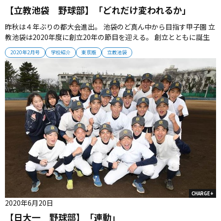
【立教池袋 野球部】「どれだけ変われるか」
昨秋は４年ぶりの都大会進出。 池袋のど真ん中から目指す甲子園 立
教池袋は2020年度に創立20年の節目を迎える。 創立とともに誕生
した野球部もメモリアルイヤーとなるが、主役が選手であることは
2020年2月号
学校紹介
東京版
立教池袋
創部以来、変わっていない。 （取材・伊藤寿学） ■ 変わらないチー
ム理念 立教池袋の創立は2000年。 立教中が中高一貫校となり「...
CHARGE+
2020年6月20日
【日大一 野球部】「連動」