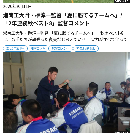
CHARGE+
2020年9月11日
湘南工大附・榊淳一監督「夏に勝てるチームへ」/
「2年連続秋ベスト8」監督コメント
湘南工大附・榊淳一監督 「夏に勝てるチームへ」 「秋のベスト8
は、選手たちが頑張った褒美だと考えている。 実力がすべて伴って
いるとは考えていないので、その結果にふさわしいチームになるこ
2020年2月号
湘南工大附
監督コメント
神奈川/静岡版
とが、これからの課題だ。 １年間を通じて練習で積み上げたことを
夏に示すのが理想。 選手とともに、夏に勝てるチームを目指す」
2020年２...