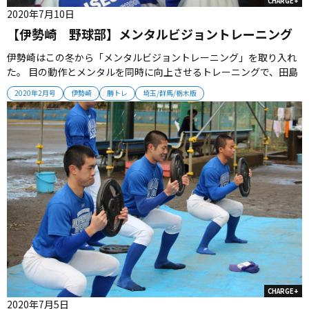
CHARGE+
2020年7月10日
【伊勢崎 野球部】メンタルビジョントレーニング
伊勢崎はこの冬から「メンタルビジョントレーニング」を取り入れ
た。 目の動作とメンタルを同時に向上させるトレーニングで、田島
慶一監督の伊勢崎東（現伊勢崎）時代のチームメート・古川英治ト
2020年2月号
伊勢崎
勝トレ
埼玉/群馬/栃木版
レーナーが、選手たちを指導している。 目をしっかりと利用するこ
とで脳に刺激を与え、フィジカル、メンタルのパフォーマンス向上
を目指すという。...
CHARGE+
2020年7月5日