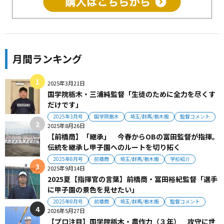
月間ランキング
2025年3月21日
国学院栃木・三浦純監督「生徒のために全力を尽くす
だけです」
2025年3月号
国学院栃木
埼玉/群馬/栃木版
監督コメント
2025年8月26日
【前橋商】「継承」 今春からOBの冨田監督が指揮。
伝統を継承し甲子園へのルートを切り拓く
2025年8月号
前橋商
埼玉/群馬/栃木版
学校紹介
2025年9月14日
2025夏【指揮官の言葉】前橋商・冨田裕紀監督「選手
に甲子園の景色を見せたい」
2025年8月号
前橋商
埼玉/群馬/栃木版
監督コメント
2026年5月27日
【プロ注目】国学院栃木・農作力（３年） 攻守に世