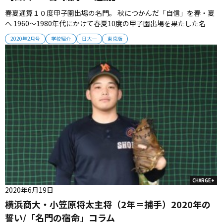
春夏通算１０度甲子園出場の名門。 秋につかんだ「自信」を春・夏
へ 1960～1980年代にかけて春夏10度の甲子園出場を果たした名
門・日大一。 秋大会で確かな手応えをつかんだチームは、伝統校復
2020年2月号
学校紹介
日大一
東京版
活をかけて春・夏の戦いへ挑む。 （取材・武山智史） ■ あの頃と
同じ気持ちで 冷え込んだ天候の中、日大一の選手たちがウォーミン
グ...
CHARGE+
2020年6月19日
横浜商大・小笠原将太主将（2年＝捕手）2020年の
誓い/「名門の宿命」コラム