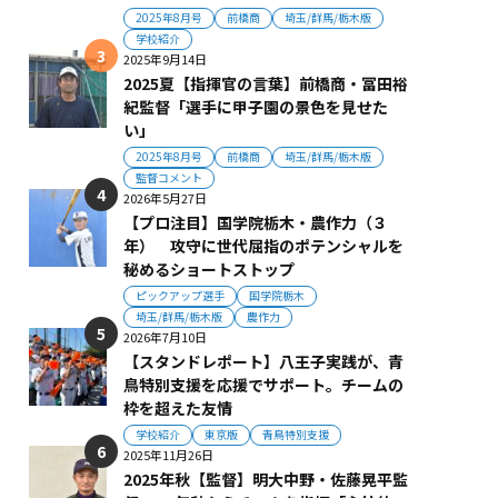
2025年8月号
前橋商
埼玉/群馬/栃木版
学校紹介
2025年9月14日
2025夏【指揮官の言葉】前橋商・冨田裕
紀監督「選手に甲子園の景色を見せた
い」
2025年8月号
前橋商
埼玉/群馬/栃木版
監督コメント
2026年5月27日
【プロ注目】国学院栃木・農作力（３
年） 攻守に世代屈指のポテンシャルを
秘めるショートストップ
ピックアップ選手
国学院栃木
埼玉/群馬/栃木版
農作力
2026年7月10日
【スタンドレポート】八王子実践が、青
鳥特別支援を応援でサポート。チームの
枠を超えた友情
学校紹介
東京版
青鳥特別支援
2025年11月26日
2025年秋【監督】明大中野・佐藤晃平監