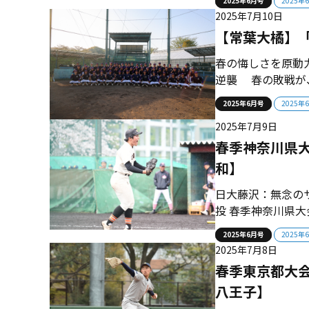
2025年6月号
2025年
変わってきた。ま
2025年7月10日
フィール】1988年
【常葉大橘】
春の悔しさを原動
逆襲 春の敗戦が
心に誓い、“本音
2025年6月号
2025年
目指し、仲間とと
2025年7月9日
ら得た財産 この夏
春季神奈川県大
和】
日大藤沢：無念の
投 春季神奈川県
手を擁するチーム
2025年6月号
2025年
た中で川和が４対
2025年7月8日
となった日大藤沢グ
春季東京都大会
八王子】