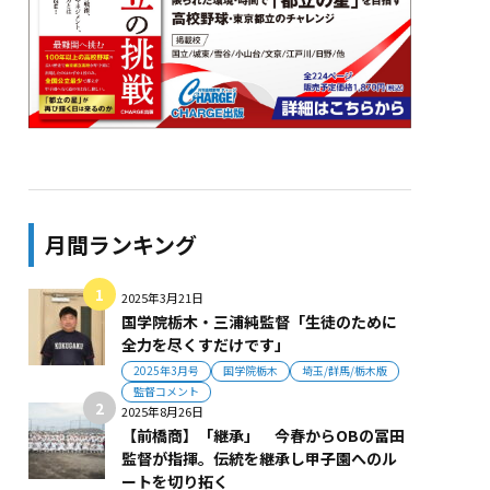
月間ランキング
2025年3月21日
国学院栃木・三浦純監督「生徒のために
全力を尽くすだけです」
2025年3月号
国学院栃木
埼玉/群馬/栃木版
監督コメント
2025年8月26日
【前橋商】「継承」 今春からOBの冨田
監督が指揮。伝統を継承し甲子園へのル
ートを切り拓く