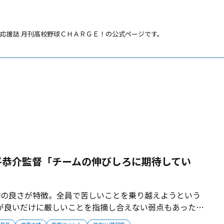
応援誌 月刊高校野球ＣＨＡＲＧＥ！の公式ページです。
平恭介監督「チームの伸びしろに期待してい
仲の良さが特徴。全員で苦しいことを乗り越えようという
が良いだけに厳しいことを指摘し合えない弱点もあった。
ことで、それだけではダメだと気付き、練習での雰囲気も