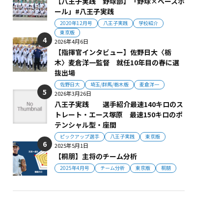
【八王子実践 野球部】「野球×ベースボ
ール」#八王子実践
2020年12月号
八王子実践
学校紹介
東京版
2026年4月6日
【指揮官インタビュー】佐野日大〈栃
木〉麦倉洋一監督 就任10年目の春に選
抜出場
佐野日大
埼玉/群馬/栃木版
麦倉洋一
2026年3月26日
八王子実践 選手紹介最速140キロのス
トレート・エース塚原 最速150キロのポ
テンシャル型・座間
ピックアップ選手
八王子実践
東京版
2025年5月1日
【桐朋】主将のチーム分析
2025年4月号
チーム分析
東京版
桐朋