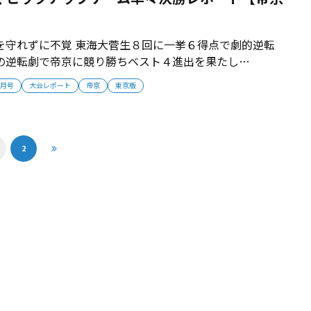
】
を守れずに不覚 東海大菅生８回に一挙６得点で劇的逆転
の逆転劇で帝京に競り勝ちベスト４進出を果たし
の横綱同士の対戦は見応えある一番だった。 ■梅景、唐津が
6月号
大会レポート
帝京
東京版
 中盤までは完全に帝京のゲームだった。帝京は、プロ注目
の大型右腕・黒木大地が先発し...
2