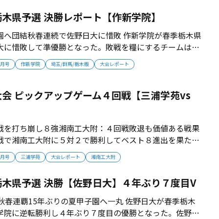
校。2010年に開校...
木県予選 決勝レポート【作新学院】
園へ団結秋春連続で佐野日大に惜敗 作新学院が春季栃木県
大に惜敗して準優勝となった。敗戦を糧にするチームは関
年ぶりの夏甲子園を目指す。 ■決勝では主砲・土井が３ラ
6月号
作新学院
埼玉/群馬/栃木版
大会レポート
11年から県内夏10連覇。2016年にはエース今井達也（西
覇を成し遂げている...
会 ピックアップゲーム４回戦【三浦学苑vs
戦を打ち崩し８強湘南工大附：４回戦敗退も価値ある戦果
で湘南工大附に５対２で勝利してベスト８進出を果たし
強い進撃は、神奈川高校野球に新たな風を吹き込んだ。 ■
6月号
三浦学苑
大会レポート
湘南工大附
平塚学園撃破 湘南工大附は３回戦で秋３位の平塚学園と対
下馬評の中で、右オーバー...
木県予選 決勝【佐野日大】４年ぶり７度目V
秋春連覇15年ぶりの夏甲子園へ一丸 佐野日大が春季栃木
学院に逆転勝利し４年ぶり７度目の優勝となった。佐野日