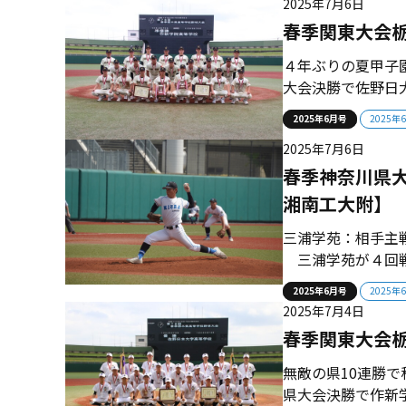
2025年7月6日
に位置する全寮制の高
春季関東大会栃
４年ぶりの夏甲子
大会決勝で佐野日
東大会を経て、４
2025年6月号
2025年
ン 作新学院は20
2025年7月6日
武）を擁して全国制
春季神奈川県大
湘南工大附】
三浦学苑：相手主
三浦学苑が４回戦
た。両チームの力
2025年6月号
2025年
３回戦で秋３位の
2025年7月4日
戦した。相手優位の
春季関東大会栃
無敵の県10連勝で
県大会決勝で作新