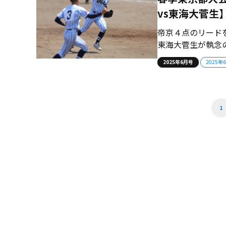
vs東海大菅生
帝京４点のリード
東海大菅生が執念
た。“東”と“西”
2025年6月号
2025年
迫力のホームラン
の身長189センチ
1