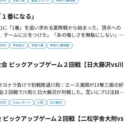
6月号
常葉大橘
監督コメント
神奈川/静岡版
だまだ伸びしろのあるチームだと感じている」【監督プロ
静岡県生まれ。常葉橘−常葉大...
「１番になる」
力に「1番」を追い求める夏敗戦から始まった、頂点への
、チームに火をつけた。「あの悔しさを無駄にしない」と
でぶつかるチーム”へと変わった。一人ひとりが「1番」を
6月号
学校紹介
常葉大橘
神奈川/静岡版
もに頂点を目指す夏が始まる。（取材・栗山司） ■負けか
はノーシードから頂点へ―...
会 ピックアップゲーム２回戦【日大藤沢vs川
サヨナラ負けで初戦敗退川和：エース濱岡が13奪三振の好
大会２回戦で川和と日大藤沢が対戦した。互いにプロ注目選
同士の激突は大会屈指の好カード。プロスカウトが集結し
6月号
大会レポート
川和
日大藤沢
３で競り勝った。 ■プロ９球団スカウトが集結 試合会場
ラウンドには、国内プロ球...
 ピックアップゲーム２回戦【二松学舎大附vs