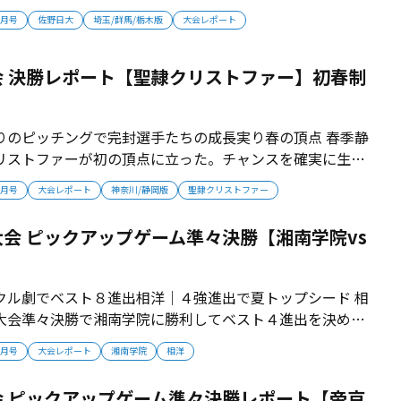
連覇となった。（取材・永島一顕） ■作新相手に６回に大
6月号
佐野日大
埼玉/群馬/栃木版
大会レポート
大の誤算は６回表までに大きくリードされたこと。１対３で
雄一郎に３ランを打たれ...
会 決勝レポート【聖隷クリストファー】初春制
りのピッチングで完封選手たちの成長実り春の頂点 春季静
リストファーが初の頂点に立った。チャンスを確実に生か
封勝利。夏に向け、さらに期待が高まる。（取材・栗山
6月号
大会レポート
神奈川/静岡版
聖隷クリストファー
力に変えて この日、先発を任されたのはスリークオーター
年）。「チャンスをもらったの...
会 ピックアップゲーム準々決勝【湘南学院vs
クル劇でベスト８進出相洋｜４強進出で夏トップシード 相
大会準々決勝で湘南学院に勝利してベスト４進出を決め
南学院は夏の第２シードを獲得して大会を終えた。 ■今春
6月号
大会レポート
湘南学院
相洋
湘南学院は、今大会でダークホースとなったチームの一つ
ーナメント組み合わせではなか...
 ピックアップゲーム準々決勝レポート【帝京