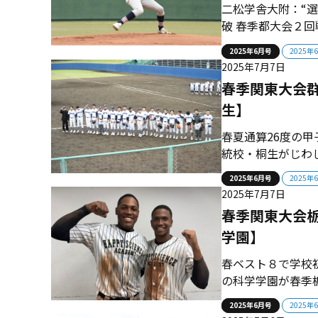
二松学舎大附：“
破 春季都大会２
に敗れた。春初戦
2025年6月号
2025年
打線が沈黙し３安
2025年7月7日
は、大会序盤の好カ
春季関東大会群
生】
春夏通算26度の
統校・桐生がじわ
率いるチームは、
2025年6月号
2025年
戦で樹徳を撃破 春
2025年7月7日
に桐生女子高と統合
春季関東大会栃
学園】
春ベスト８で学校
の科学学園が春季
ド権を獲得した。
2025年6月号
2025年
た。 ■2010年