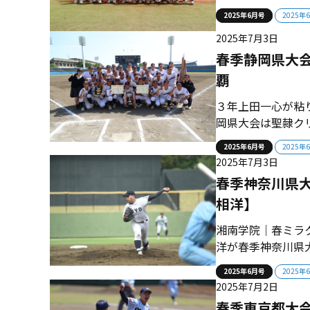
大は秋春の県大会
2025年6月号
2025年
逆転勝利 佐野日
2025年7月3日
迎えた６回には土井
春季静岡県大
覇
３年上田一心が粘
岡県大会は聖隷ク
す戦いで見事な完
2025年6月号
2025年
司） ■悔しさを
2025年7月3日
右腕の上田一心（3
春季神奈川県大
相洋】
湘南学院｜春ミラ
洋が春季神奈川県
た。ベスト８の湘
2025年6月号
2025年
のダークホース 
2025年7月2日
だ。決して簡単なト
春季東京都大会