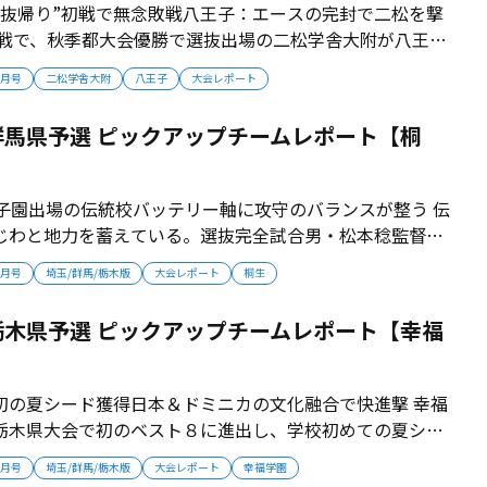
選抜帰り”初戦で無念敗戦八王子：エースの完封で二松を撃
回戦で、秋季都大会優勝で選抜出場の二松学舎大附が八王子
で屈した二松学舎大附は、夏のノーシードが決定した。 ■
6月号
二松学舎大附
八王子
大会レポート
打で無情の敗戦 春季都大会２回戦二松学舎大附対八王子
ード。秋季都大会優勝で選...
馬県予選 ピックアップチームレポート【桐
甲子園出場の伝統校バッテリー軸に攻守のバランスが整う 伝
じわと地力を蓄えている。選抜完全試合男・松本稔監督が
夏のダークホースになる予感が漂っている。 ■昨秋は２回
6月号
埼玉/群馬/栃木版
大会レポート
桐生
夏通算26度の甲子園出場を誇る伝統校・桐生。2021年度
し、新たに男女共学...
木県予選 ピックアップチームレポート【幸福
初の夏シード獲得日本＆ドミニカの文化融合で快進撃 幸福
栃木県大会で初のベスト８に進出し、学校初めての夏シー
ドミニカ出身の２選手らの活躍によって旋風を巻き起こし
6月号
埼玉/群馬/栃木版
大会レポート
幸福学園
に開校し同秋から大会参加 幸福の科学学園は栃木県那須郡