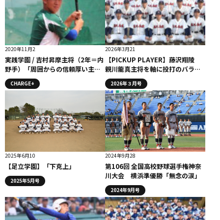
2020年11月2
2026年3月21
実践学園 / 吉村昇摩主将（2年＝内
【PICKUP PLAYER】藤沢翔陵
野手）「周囲からの信頼厚い主将
親川龍真主将を軸に投打のバラン
兼4番」コラム #実践学園
スが整うチーム
CHARGE+
2026年３月号
2025年6月10
2024年9月28
【足立学園】「下克上」
第106回 全国高校野球選手権神奈
川大会 横浜準優勝「無念の涙」
2025年5月号
2024年9月号