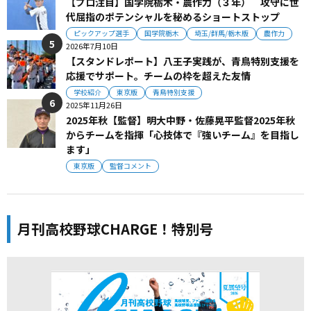
【プロ注目】国学院栃木・農作力（３年） 攻守に世
代屈指のポテンシャルを秘めるショートストップ
ピックアップ選手
国学院栃木
埼玉/群馬/栃木版
農作力
2026年7月10日
【スタンドレポート】八王子実践が、青鳥特別支援を
応援でサポート。チームの枠を超えた友情
学校紹介
東京版
青鳥特別支援
2025年11月26日
2025年秋【監督】明大中野・佐藤晃平監督2025年秋
からチームを指揮「心技体で『強いチーム』を目指し
ます」
東京版
監督コメント
月刊高校野球CHARGE！特別号