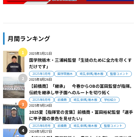
月間ランキング
2025年3月21日
国学院栃木・三浦純監督「生徒のために全力を尽くす
だけです」
2025年3月号
国学院栃木
埼玉/群馬/栃木版
監督コメント
2025年8月26日
【前橋商】「継承」 今春からOBの冨田監督が指揮。
伝統を継承し甲子園へのルートを切り拓く
2025年8月号
前橋商
埼玉/群馬/栃木版
学校紹介
2025年9月14日
2025夏【指揮官の言葉】前橋商・冨田裕紀監督「選手
に甲子園の景色を見せたい」
2025年8月号
前橋商
埼玉/群馬/栃木版
監督コメント
2026年5月27日