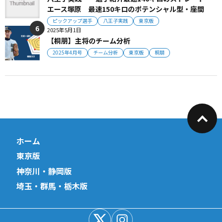
エース塚原 最速150キロのポテンシャル型・座間
ピックアップ選手
八王子実践
東京版
2025年5月1日
【桐朋】主将のチーム分析
2025年4月号
チーム分析
東京版
桐朋
ホーム
東京版
神奈川・静岡版
埼玉・群馬・栃木版