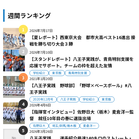
週間ランキング
2026年7月17日
【夏レポート】西東京大会 都市大高ベスト16進出 接
戦を勝ち切り大会３勝
2026年7月10日
【スタンドレポート】八王子実践が、青鳥特別支援を
応援でサポート。チームの枠を超えた友情
学校紹介
東京版
青鳥特別支援
2021年1月20日
【八王子実践 野球部】「野球×ベースボール」#八
王子実践
2020年12月号
八王子実践
学校紹介
東京版
2026年4月6日
【指揮官インタビュー】佐野日大〈栃木〉麦倉洋一監
督 就任10年目の春に選抜出場
佐野日大
埼玉/群馬/栃木版
麦倉洋一
2026年3月26日
八王子実践 選手紹介最速140キロのストレート・