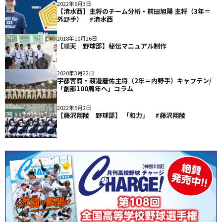
2022年6月3日
【清水西】主将のチーム分析・前田旭陽 主将（3年＝
外野手） #清水西
2018年10月26日
【順天 野球部】秘伝マニュアル制作
2020年3月22日
宇都宮商・渡邉慶佑主将（2年＝内野手）キャプテン/
「創部100周年へ」コラム
2022年5月2日
【藤沢翔陵 野球部】 「和力」 #藤沢翔陵