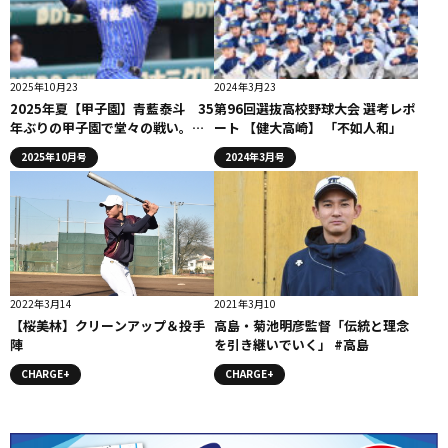
2025年10月23
2024年3月23
2025年夏【甲子園】青藍泰斗 35
第96回選抜高校野球大会 選考レポ
年ぶりの甲子園で堂々の戦い。無
ート 【健大高崎】 「不如人和」
念の惜敗も次世代へつなげる戦い
2025年10月号
2024年3月号
を披露
2022年3月14
2021年3月10
【桜美林】クリーンアップ＆投手
高島・菊池明彦監督「伝統と理念
陣
を引き継いでいく」 #高島
CHARGE+
CHARGE+