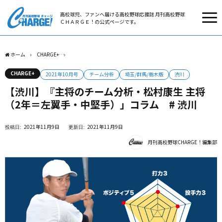
高校球児、ファンへ届ける高校野球応援誌 月刊高校野球
ＣＨＡＲＧＥ！の公式ページです。
ホーム
CHARGE+
【渋川】『主将のチーム分析・松村康生 主将（2年＝左翼手・中堅手
CHARGE+
2021年10月号
チーム分析
埼玉/群馬/栃木版
渋川
【渋川】『主将のチーム分析・松村康生 主将
（2年＝左翼手・中堅手）」コラム # 渋川
2021年11月9日
2021年11月9日
月刊高校野球CHARGE！編集部