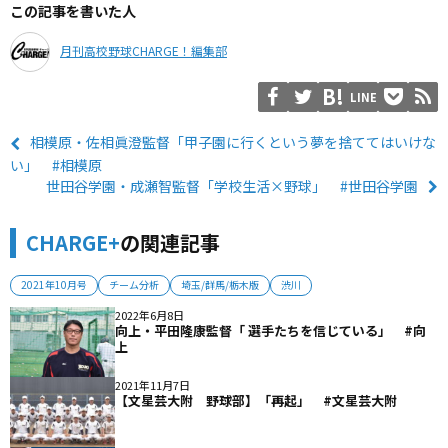
この記事を書いた人
月刊高校野球CHARGE！編集部
LINE
相模原・佐相眞澄監督「甲子園に行くという夢を捨ててはいけな
い」 #相模原
世田谷学園・成瀬智監督「学校生活×野球」 #世田谷学園
CHARGE+
の関連記事
2021年10月号
チーム分析
埼玉/群馬/栃木版
渋川
2022年6月8日
向上・平田隆康監督「 選手たちを信じている」 #向
上
2021年11月7日
【文星芸大附 野球部】「再起」 #文星芸大附