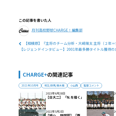
この記事を書いた人
月刊高校野球CHARGE！編集部
【相模原】『主将のチーム分析・大崎陽太 主将（２年＝
【レジェンドインタビュー】2001年最多勝タイトル獲得の左
CHARGE+
の関連記事
2021年10月号
埼玉/群馬/栃木版
小山西
監督コメント
2023年6月28日
2
【日大二】 「N.を描く」
2022年5月2日
2
【城山 野球部】「覇