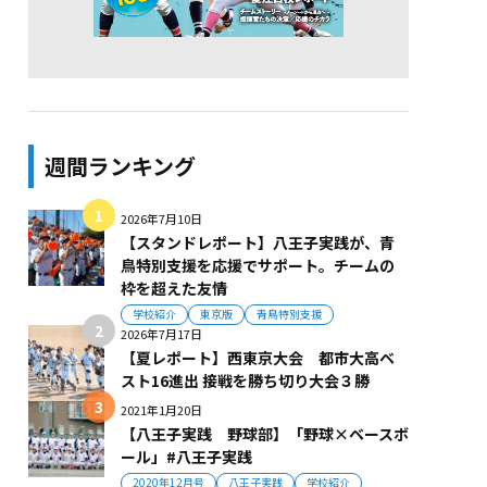
週間ランキング
2026年7月10日
【スタンドレポート】八王子実践が、青
鳥特別支援を応援でサポート。チームの
枠を超えた友情
学校紹介
東京版
青鳥特別支援
2026年7月17日
【夏レポート】西東京大会 都市大高ベ
スト16進出 接戦を勝ち切り大会３勝
2021年1月20日
【八王子実践 野球部】「野球×ベースボ
ール」#八王子実践
2020年12月号
八王子実践
学校紹介