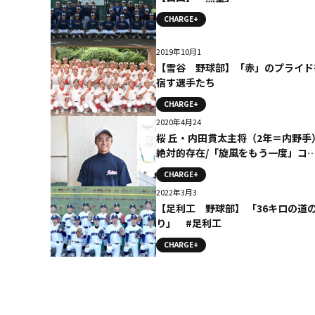
CHARGE+
2019年10月1
【雪谷 野球部】「赤」のプライド
宿す選手たち
CHARGE+
2020年4月24
桜 丘・内田貫太主将（2年＝内野手）
絶対的存在/「旋風をもう一度」コ
ム
CHARGE+
2022年3月3
【足利工 野球部】 「36キロの道
り」 #足利工
CHARGE+