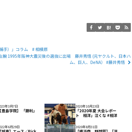
捕手）」コラム # 相模原
腕 1995年阪神大震災後の選抜に出場 藤井秀悟 (元ヤクルト、日本ハ
ム、巨人、DeNA） #藤井秀悟
023年3月7日
2020年10月23日
【豊島学院】 「勝利」
「2020年夏 大会レポー
ト 相洋」泣くな #相洋
022年6月29日
2020年8月31日
【城東】エース／Pick
【横浜商 野球部】「涙