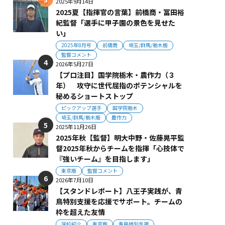
2025年9月14日
2025夏【指揮官の言葉】前橋商・冨田裕
紀監督「選手に甲子園の景色を見せた
い」
2025年8月号
前橋商
埼玉/群馬/栃木版
監督コメント
2026年5月27日
【プロ注目】国学院栃木・農作力（３
年） 攻守に世代屈指のポテンシャルを
秘めるショートストップ
ピックアップ選手
国学院栃木
埼玉/群馬/栃木版
農作力
2025年11月26日
2025年秋【監督】明大中野・佐藤晃平監
督2025年秋からチームを指揮「心技体で
『強いチーム』を目指します」
東京版
監督コメント
2026年7月10日
【スタンドレポート】八王子実践が、青
鳥特別支援を応援でサポート。チームの
枠を超えた友情
学校紹介
東京版
青鳥特別支援