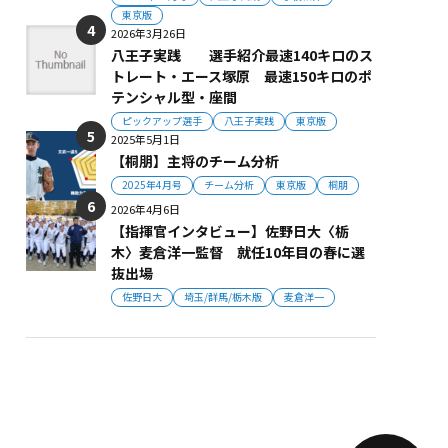
東京版
2026年3月26日
八王子実践 選手紹介最速140キロのス
トレート・エース塚原 最速150キロのポ
テンシャル型・座間
ピックアップ選手
八王子実践
東京版
2025年5月1日
【桐朋】主将のチーム分析
2025年4月号
チーム分析
東京版
桐朋
2026年4月6日
【指揮官インタビュー】佐野日大〈栃
木〉麦倉洋一監督 就任10年目の春に選
抜出場
佐野日大
埼玉/群馬/栃木版
麦倉洋一