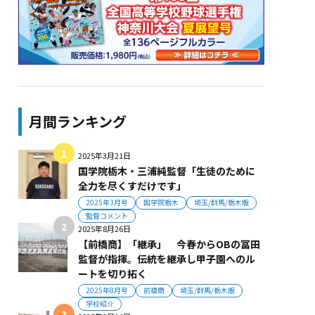
月間ランキング
2025年3月21日
国学院栃木・三浦純監督「生徒のために
全力を尽くすだけです」
2025年3月号
国学院栃木
埼玉/群馬/栃木版
監督コメント
2025年8月26日
【前橋商】「継承」 今春からOBの冨田
監督が指揮。伝統を継承し甲子園へのル
ートを切り拓く
2025年8月号
前橋商
埼玉/群馬/栃木版
学校紹介