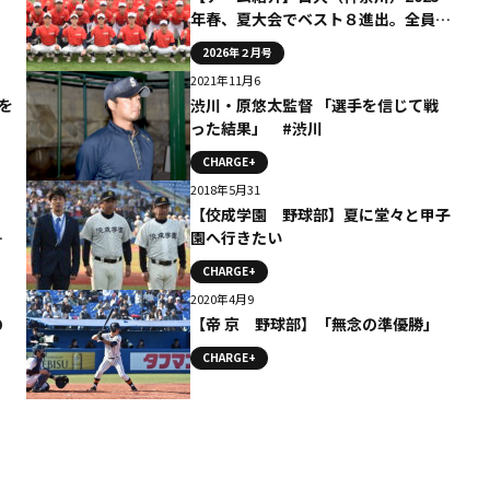
年春、夏大会でベスト８進出。全員の
力を合わせて悲願の甲子園へ
2026年２月号
2021年11月6
を
渋川・原悠太監督 「選手を信じて戦
った結果」 #渋川
CHARGE+
2018年5月31
【佼成学園 野球部】夏に堂々と甲子
ラ
園へ行きたい
CHARGE+
2020年4月9
の
【帝 京 野球部】「無念の準優勝」
CHARGE+