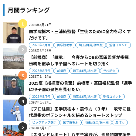
月間ランキング
2025年3月21日
国学院栃木・三浦純監督「生徒のために全力を尽くす
だけです」
2025年3月号
国学院栃木
埼玉/群馬/栃木版
監督コメント
2025年8月26日
【前橋商】「継承」 今春からOBの冨田監督が指揮。
伝統を継承し甲子園へのルートを切り拓く
2025年8月号
前橋商
埼玉/群馬/栃木版
学校紹介
2025年9月14日
2025夏【指揮官の言葉】前橋商・冨田裕紀監督「選手
に甲子園の景色を見せたい」
2025年8月号
前橋商
埼玉/群馬/栃木版
監督コメント
2026年5月27日
【プロ注目】国学院栃木・農作力（３年） 攻守に世
代屈指のポテンシャルを秘めるショートストップ
ピックアップ選手
国学院栃木
埼玉/群馬/栃木版
農作力
2026年7月10日
【スタンドレポート】八王子実践が、青鳥特別支援を