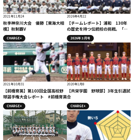
2021年11月24
2026年4月22
秋季神奈川大会 優勝【東海大相
【チームレポート】浦和 130年
模】秋制覇V
の歴史を持つ伝統校の挑戦。「尚
文昌武」が校訓。
CHARGE+
2026年３月号
2021年10月31
2020年1月8
【前橋育英】第103回全国高校野
【共栄学園 野球部】3年生引退試
球選手権大会レポート #前橋育英
合
CHARGE+
CHARGE+