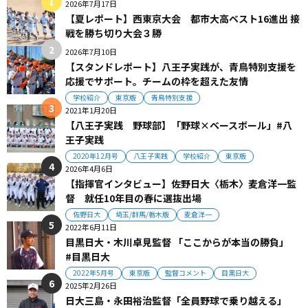
2026年7月17日
【夏レポート】西東京大会 都市大高ベスト16進出 接
戦を勝ち切り大会３勝
2026年7月10日
【スタンドレポート】八王子実践が、青鳥特別支援を
応援でサポート。チームの枠を超えた友情
学校紹介
東京版
青鳥特別支援
2021年1月20日
【八王子実践 野球部】「野球×ベースボール」#八
王子実践
2020年12月号
八王子実践
学校紹介
東京版
2026年4月6日
【指揮官インタビュー】佐野日大〈栃木〉麦倉洋一監
督 就任10年目の春に選抜出場
佐野日大
埼玉/群馬/栃木版
麦倉洋一
2022年6月11日
目黒日大・木川卓見監督 「ここからが本当の勝負」
#目黒日大
2022年5月号
東京版
監督コメント
目黒日大
2025年2月26日
日大三島・永田裕治監督「全員野球で乗り越える」