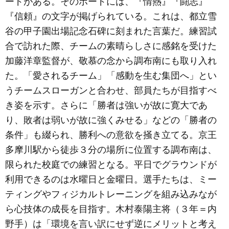
ードがある。そのボードには、『情熱』『闘志』
『信頼』の文字が掲げられている。これは、都立雪
谷の甲子園出場記念石碑に刻まれた言葉だ。練習試
合で訪れた際、チームの素晴らしさに感銘を受けた
加藤洋章監督が、敬慕の念から調布南にも取り入れ
た。「愛されるチーム」「感動を生む集団へ」とい
うチームスローガンと合わせ、部員たちが目指すべ
き姿を示す。さらに「勝者は強いが故に寛大であ
り、敗者は弱いが故に強くみせる」などの「勝者の
条件」も綴られ、勝利への意欲を掻き立てる。京王
多摩川駅から徒歩３分の場所に位置する調布南は、
限られた校庭での練習となる。平日でグラウンドが
利用できるのは水曜日と金曜日。選手たちは、ミー
ティングやフィジカルトレーニングを組み込みなが
ら心技体の成長を目指す。木村泰陽主将（３年＝内
野手）は「環境を言い訳にせず逆にメリットと考え