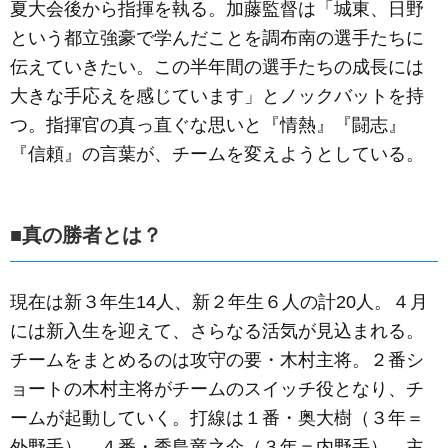
夏大会後から指揮を執る。加藤監督は「城東、日野
という都立強豪で学んだことを調布南の選手たちに
伝えていきたい。この半年間の選手たちの成長には
大きな手応えを感じています」とノックバットを持
つ。指揮官の真っ直ぐな思いと『情熱』『闘志』
『信頼』の言葉が、チームを変えようとしている。
■真の勝者とは？
現在は新３年生14人、新２年生６人の計20人。４月
には新入生を迎えて、さらなる活気が見込まれる。
チームをまとめるのは攻守の要・木村主将。２番シ
ョートの木村主将がチームのスイッチ役となり、チ
ームが起動していく。打線は１番・奥大樹（３年＝
外野手）、４番・秀島竜之介（３年＝内野手）、主