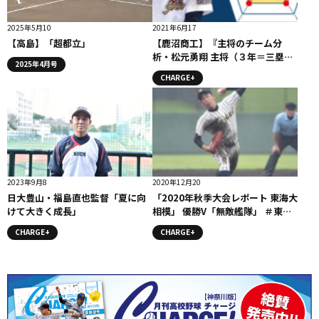
2025年5月10
2021年6月17
【高島】「超都立」
【鹿沼商工】『主将のチーム分
析・松元勇翔 主将（３年＝三塁
2025年4月号
手）』コラム #鹿沼商工
CHARGE+
2023年9月8
2020年12月20
日大豊山・福島直也監督「夏に向
「2020年秋季大会レポート 東海大
けて大きく成長」
相模」 優勝V「無敵艦隊」 ＃東海
大相模
CHARGE+
CHARGE+