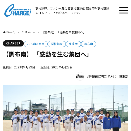
高校球児、ファンへ届ける高校野球応援誌 月刊高校野球
ＣＨＡＲＧＥ！の公式ページです。
ホーム
CHARGE+
【調布南】 「感動を生む集団へ」
CHARGE+
2023年4月号
学校紹介
東京版
調布南
【調布南】 「感動を生む集団へ」
2023年4月29日
2023年4月28日
月刊高校野球CHARGE！編集部