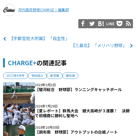
月刊高校野球CHARGE！編集部
LINE
【宇都宮短大附属】 「自主性」
【三島北】 「メリハリ野球」
CHARGE+
の関連記事
2023年4月号
学校紹介
東京版
調布南
2019年3月2日
【駿河総合 野球部】ランニングキャッチボール
2026年7月29日
【夏レポート】群馬大会 健大高崎が３連覇！ 決勝
で前橋商に勝利し聖地へ
2018年10月30日
【調布南 野球部】アウトプットの白紙ノート