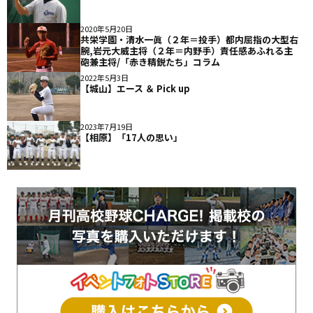
2020年5月20日
共栄学園・清水一眞（２年＝投手）都内屈指の大型右
腕,岩元大威主将（２年＝内野手）責任感あふれる主
砲兼主将/「赤き精鋭たち」コラム
2022年5月3日
【城山】エース ＆ Pick up
2023年7月19日
【相原】「17人の思い」