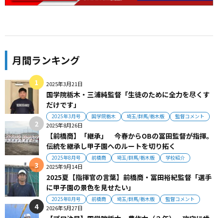
月間ランキング
2025年3月21日
国学院栃木・三浦純監督「生徒のために全力を尽くす
だけです」
2025年3月号
国学院栃木
埼玉/群馬/栃木版
監督コメント
2025年8月26日
【前橋商】「継承」 今春からOBの冨田監督が指揮。
伝統を継承し甲子園へのルートを切り拓く
2025年8月号
前橋商
埼玉/群馬/栃木版
学校紹介
2025年9月14日
2025夏【指揮官の言葉】前橋商・冨田裕紀監督「選手
に甲子園の景色を見せたい」
2025年8月号
前橋商
埼玉/群馬/栃木版
監督コメント
2026年5月27日