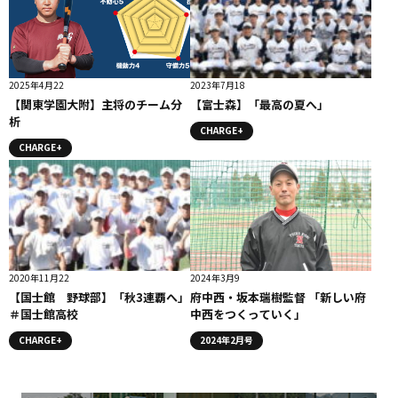
2025年4月22
2023年7月18
【関東学園大附】主将のチーム分
【富士森】「最高の夏へ」
析
CHARGE+
CHARGE+
2020年11月22
2024年3月9
【国士館 野球部】「秋3連覇へ」
府中西・坂本瑞樹監督 「新しい府
＃国士館高校
中西をつくっていく」
CHARGE+
2024年2月号