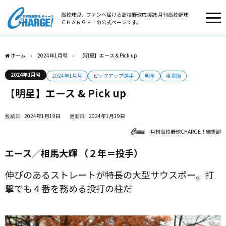
高校球児、ファンへ届ける高校野球応援誌 月刊高校野球
ＣＨＡＲＧＥ！の公式ページです。
ホーム
2024年1月号
【明星】エース & Pick up
2024年1月号
2024年1月号
ピックアップ選手
明星
東京版
【明星】エース & Pick up
2024年1月19日
2024年1月19日
月刊高校野球CHARGE！編集部
エース／相馬大輝 （２年＝投手）
伸びのあるストレートが特長の大型サウスポー。打
撃でも４番を務める投打の柱だ