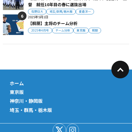
督 就任10年目の春に選抜出場
佐野日大
埼玉/群馬/栃木版
麦倉洋一
2025年5月1日
【桐朋】主将のチーム分析
2025年4月号
チーム分析
東京版
桐朋
ホーム
東京版
神奈川・静岡版
埼玉・群馬・栃木版