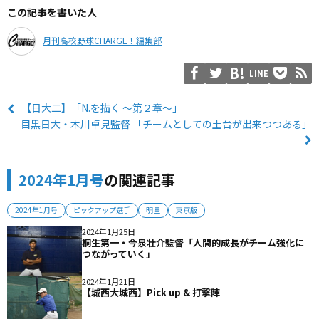
この記事を書いた人
月刊高校野球CHARGE！編集部
LINE
【日大二】「N.を描く 〜第２章〜」
目黒日大・木川卓見監督 「チームとしての土台が出来つつある」
2024年1月号
の関連記事
2024年1月号
ピックアップ選手
明星
東京版
2024年1月25日
桐生第一・今泉壮介監督「人間的成長がチーム強化に
つながっていく」
2024年1月21日
【城西大城西】Pick up & 打撃陣