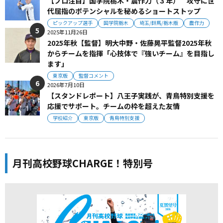
【プロ注目】国学院栃木・農作力（３年） 攻守に世
代屈指のポテンシャルを秘めるショートストップ
ピックアップ選手
国学院栃木
埼玉/群馬/栃木版
農作力
2025年11月26日
2025年秋【監督】明大中野・佐藤晃平監督2025年秋
からチームを指揮「心技体で『強いチーム』を目指し
ます」
東京版
監督コメント
2026年7月10日
【スタンドレポート】八王子実践が、青鳥特別支援を
応援でサポート。チームの枠を超えた友情
学校紹介
東京版
青鳥特別支援
月刊高校野球CHARGE！特別号