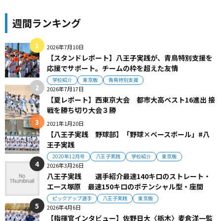
週間ランキング
2026年7月10日
【スタンドレポート】八王子実践が、青鳥特別支援を
応援でサポート。チームの枠を超えた友情
学校紹介
東京版
青鳥特別支援
2026年7月17日
【夏レポート】西東京大会 都市大高ベスト16進出 接
戦を勝ち切り大会３勝
2021年1月20日
【八王子実践 野球部】「野球×ベースボール」#八
王子実践
2020年12月号
八王子実践
学校紹介
東京版
2026年3月26日
八王子実践 選手紹介最速140キロのストレート・
エース塚原 最速150キロのポテンシャル型・座間
ピックアップ選手
八王子実践
東京版
2026年4月6日
【指揮官インタビュー】佐野日大〈栃木〉麦倉洋一監