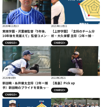
2020年11月13
2021年11月11
実践学園・沢里優監督『5年後、
【上野学園】『主将のチーム分
10年後を見据えて』監督コメント
析・大久保響 主将（2年＝捕
#実践学園
手）」コラム # 上野学園
CHARGE+
CHARGE+
2020年4月9
2022年2月21
新田暁・糸井優太主将（2年＝捕
【高島】Pick up
手）新田暁のプライドを背負って/
CHARGE+
「礼儀・努力・感謝」コラム
CHARGE+