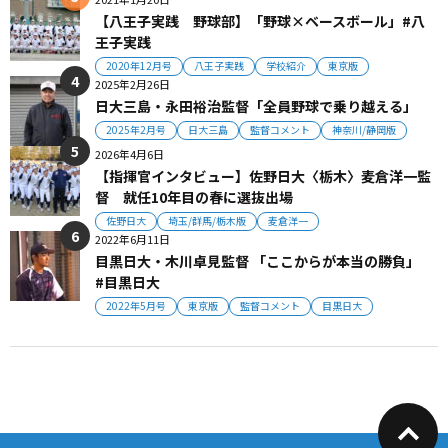
【八王子実践 野球部】「野球×ベースボール」#八
王子実践
2020年12月号
八王子実践
学校紹介
東京版
2025年2月26日
日大三島・永田裕治監督「全員野球で乗り越える」
2025年2月号
日大三島
監督コメント
神奈川/静岡版
2026年4月6日
【指揮官インタビュー】佐野日大〈栃木〉麦倉洋一監
督 就任10年目の春に選抜出場
佐野日大
埼玉/群馬/栃木版
麦倉洋一
2022年6月11日
目黒日大・木川卓見監督 「ここからが本当の勝負」
#目黒日大
2022年5月号
東京版
監督コメント
目黒日大