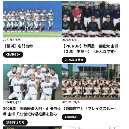
2021年8月25
2026年4月10
【横浜】名門宿命
【PICKUP】静岡農 堀龍太 主将
（３年＝中堅手）「みんなで支え
CHARGE+
合いながら勝利を目指す」
2026年３月号
2026年1月23
2023年12月6
2026年 高崎経済大附・山田依歩
【静岡市立】「ブレイクスルー」
希 主将「21世紀枠県推薦を励みに
CHARGE+
して戦っていきます」
2026年１月号