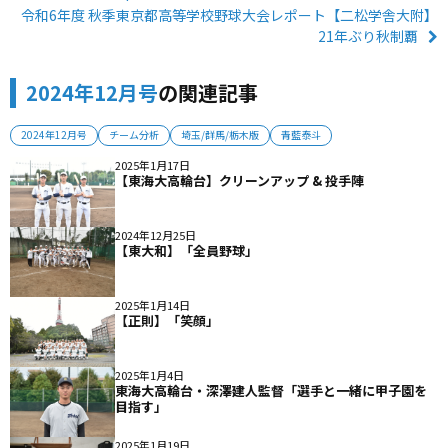
令和6年度 秋季東京都高等学校野球大会レポート【二松学舎大附】
21年ぶり秋制覇
2024年12月号
の関連記事
2024年12月号
チーム分析
埼玉/群馬/栃木版
青藍泰斗
2025年1月17日
【東海大高輪台】クリーンアップ & 投手陣
2024年12月25日
【東大和】「全員野球」
2025年1月14日
【正則】「笑顔」
2025年1月4日
東海大高輪台・深澤建人監督「選手と一緒に甲子園を
目指す」
2025年1月19日