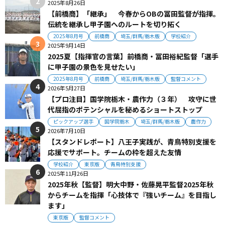
2025年8月26日
【前橋商】「継承」 今春からOBの冨田監督が指揮。
伝統を継承し甲子園へのルートを切り拓く
2025年8月号
前橋商
埼玉/群馬/栃木版
学校紹介
2025年9月14日
2025夏【指揮官の言葉】前橋商・冨田裕紀監督「選手
に甲子園の景色を見せたい」
2025年8月号
前橋商
埼玉/群馬/栃木版
監督コメント
2026年5月27日
【プロ注目】国学院栃木・農作力（３年） 攻守に世
代屈指のポテンシャルを秘めるショートストップ
ピックアップ選手
国学院栃木
埼玉/群馬/栃木版
農作力
2026年7月10日
【スタンドレポート】八王子実践が、青鳥特別支援を
応援でサポート。チームの枠を超えた友情
学校紹介
東京版
青鳥特別支援
2025年11月26日
2025年秋【監督】明大中野・佐藤晃平監督2025年秋
からチームを指揮「心技体で『強いチーム』を目指し
ます」
東京版
監督コメント