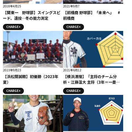
2018年4月25
2021年9月7
【関東一 野球部】スイングスピ
【前橋商 野球部】「未来へ」 #
ード、遠投…冬の能力測定
前橋商
CHARGE+
CHARGE+
2023年9月23
2021年6月12
【浜松開誠館】初優勝（2023年
【横浜清陵】『主将のチーム分
夏）
析・江藤温大 主将（3年＝一塁
手・捕手）』コラム #横浜清陵
CHARGE+
CHARGE+