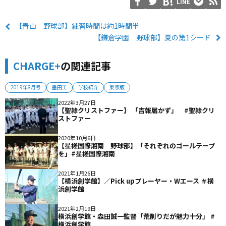
LINE
【青山 野球部】練習時間は約1時間半
【鎌倉学園 野球部】夏の第1シード
CHARGE+
の関連記事
2019年8月号
墨田工
学校紹介
東京版
2022年3月27日
【聖隷クリストファー】 「吉報届かず」 #聖隷クリ
ストファー
2020年10月6日
【星槎国際湘南 野球部】「それぞれのゴールテープ
を」#星槎国際湘南
2021年1月26日
【横浜創学館】／Pick upプレーヤー・Wエース ＃横
浜創学館
2021年2月19日
横浜創学館・森田誠一監督「荒削りだが魅力十分」 #
横浜創学館