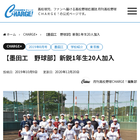
高校球児、ファンへ届ける高校野球応援誌 月刊高校野球
ＣＨＡＲＧＥ！の公式ページです。
ホーム
CHARGE+
【墨田工 野球部】新鋭1年生20人加入
CHARGE+
2019年8月号
墨田工
学校紹介
東京版
【墨田工 野球部】新鋭1年生20人加入
2019年10月9日
2020年12月20日
月刊高校野球CHARGE！編集部