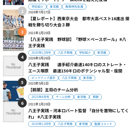
学校紹介
東京版
青鳥特別支援
2026年7月17日
【夏レポート】西東京大会 都市大高ベスト16進出 接
戦を勝ち切り大会３勝
2021年1月20日
【八王子実践 野球部】「野球×ベースボール」#八
王子実践
2020年12月号
八王子実践
学校紹介
東京版
2026年3月26日
八王子実践 選手紹介最速140キロのストレート・
エース塚原 最速150キロのポテンシャル型・座間
ピックアップ選手
八王子実践
東京版
2025年5月1日
【桐朋】主将のチーム分析
2025年4月号
チーム分析
東京版
桐朋
2021年1月20日
八王子実践・河本ロバート監督 「自分を置物にしてく
れ」 #八王子実践
2020年12月号
八王子実践
東京版
監督コメント