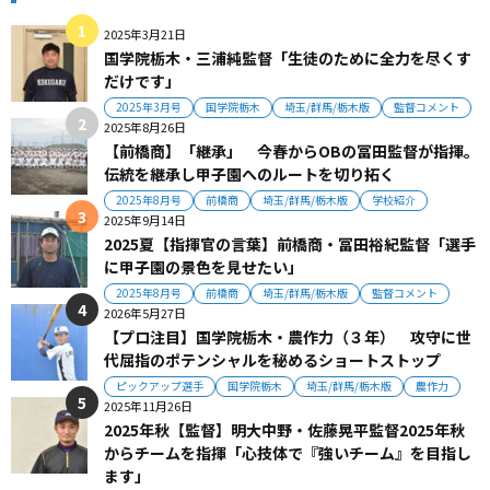
2025年3月21日
国学院栃木・三浦純監督「生徒のために全力を尽くす
だけです」
2025年3月号
国学院栃木
埼玉/群馬/栃木版
監督コメント
2025年8月26日
【前橋商】「継承」 今春からOBの冨田監督が指揮。
伝統を継承し甲子園へのルートを切り拓く
2025年8月号
前橋商
埼玉/群馬/栃木版
学校紹介
2025年9月14日
2025夏【指揮官の言葉】前橋商・冨田裕紀監督「選手
に甲子園の景色を見せたい」
2025年8月号
前橋商
埼玉/群馬/栃木版
監督コメント
2026年5月27日
【プロ注目】国学院栃木・農作力（３年） 攻守に世
代屈指のポテンシャルを秘めるショートストップ
ピックアップ選手
国学院栃木
埼玉/群馬/栃木版
農作力
2025年11月26日
2025年秋【監督】明大中野・佐藤晃平監督2025年秋
からチームを指揮「心技体で『強いチーム』を目指し
ます」