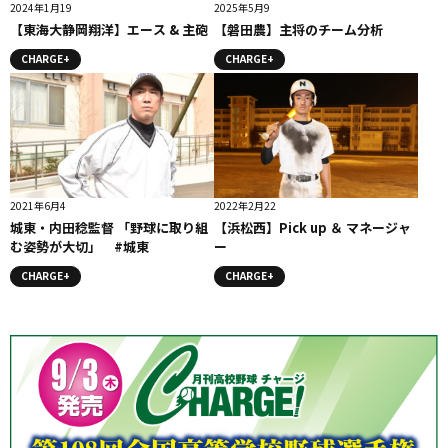
2024年1月19
2025年5月9
【東海大静岡翔洋】エース & 主砲
【磐田農】主将のチーム分析
CHARGE+
CHARGE+
2021年6月4
2022年2月22
城東・内田稔監督 「野球に取り組
【浜松西】Pick up ＆ マネージャ
む姿勢が大切」 #城東
ー
CHARGE+
CHARGE+