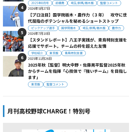
2025年8月号
前橋商
埼玉/群馬/栃木版
監督コメント
2026年5月27日
【プロ注目】国学院栃木・農作力（３年） 攻守に世
代屈指のポテンシャルを秘めるショートストップ
ピックアップ選手
国学院栃木
埼玉/群馬/栃木版
農作力
2026年7月10日
【スタンドレポート】八王子実践が、青鳥特別支援を
応援でサポート。チームの枠を超えた友情
学校紹介
東京版
青鳥特別支援
2025年11月26日
2025年秋【監督】明大中野・佐藤晃平監督2025年秋
からチームを指揮「心技体で『強いチーム』を目指し
ます」
東京版
監督コメント
月刊高校野球CHARGE！特別号