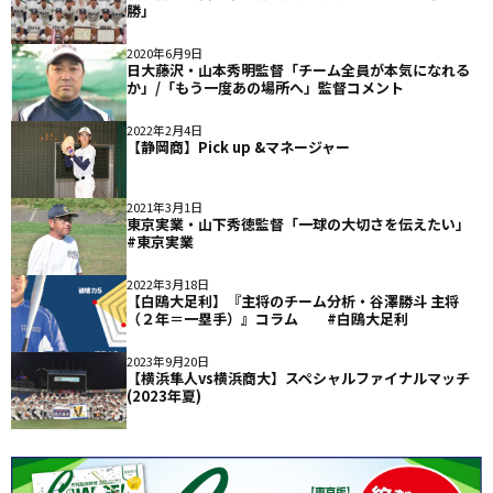
勝」
2020年6月9日
日大藤沢・山本秀明監督「チーム全員が本気になれる
か」/「もう一度あの場所へ」監督コメント
2022年2月4日
【静岡商】Pick up &マネージャー
2021年3月1日
東京実業・山下秀徳監督「一球の大切さを伝えたい」
#東京実業
2022年3月18日
【白鴎大足利】『主将のチーム分析・谷澤勝斗 主将
（２年＝一塁手）』コラム #白鴎大足利
2023年9月20日
【横浜隼人vs横浜商大】スペシャルファイナルマッチ
(2023年夏)