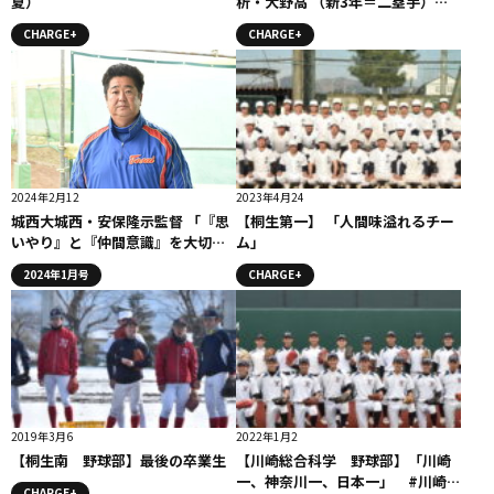
夏）
析・大野高 （新3年＝二塁手）主
将』コラム #明学東村山
CHARGE+
CHARGE+
2024年2月12
2023年4月24
城西大城西・安保隆示監督 「『思
【桐生第一】 「人間味溢れるチー
いやり』と『仲間意識』を大切
ム」
に」
2024年1月号
CHARGE+
2019年3月6
2022年1月2
【桐生南 野球部】最後の卒業生
【川崎総合科学 野球部】「川崎
一、神奈川一、日本一」 #川崎総
CHARGE+