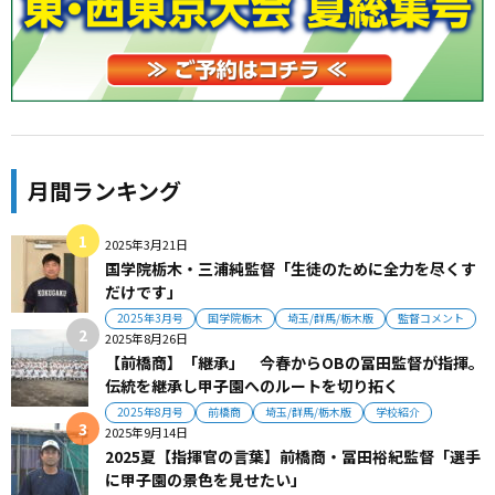
月間ランキング
2025年3月21日
国学院栃木・三浦純監督「生徒のために全力を尽くす
だけです」
2025年3月号
国学院栃木
埼玉/群馬/栃木版
監督コメント
2025年8月26日
【前橋商】「継承」 今春からOBの冨田監督が指揮。
伝統を継承し甲子園へのルートを切り拓く
2025年8月号
前橋商
埼玉/群馬/栃木版
学校紹介
2025年9月14日
2025夏【指揮官の言葉】前橋商・冨田裕紀監督「選手
に甲子園の景色を見せたい」