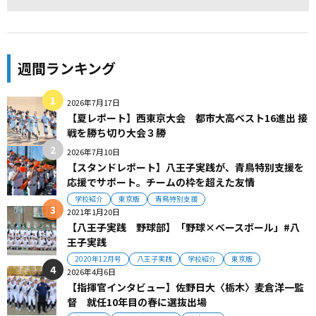
週間ランキング
2026年7月17日
【夏レポート】西東京大会 都市大高ベスト16進出 接
戦を勝ち切り大会３勝
2026年7月10日
【スタンドレポート】八王子実践が、青鳥特別支援を
応援でサポート。チームの枠を超えた友情
学校紹介
東京版
青鳥特別支援
2021年1月20日
【八王子実践 野球部】「野球×ベースボール」#八
王子実践
2020年12月号
八王子実践
学校紹介
東京版
2026年4月6日
【指揮官インタビュー】佐野日大〈栃木〉麦倉洋一監
督 就任10年目の春に選抜出場