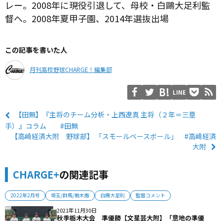
レー。2008年に現役引退して、母校・白鷗大足利監
督へ。2008年夏甲子園、2014年選抜出場
この記事を書いた人
月刊高校野球CHARGE！編集部
LINE
【田無】『主将のチーム分析・上西遼真 主将（２年＝三塁
手）』コラム #田無
【高崎経済大附 野球部】 「スモールベースボール」 #高崎経済
大附
CHARGE+
の関連記事
2022年2月号
埼玉/群馬/栃木版
白鴎大足利
監督コメント
2021年11月30日
秋季栃木大会 準優勝【文星芸大附】「意地の準優