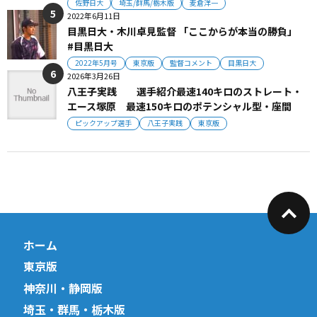
佐野日大
埼玉/群馬/栃木版
麦倉洋一
2022年6月11日
目黒日大・木川卓見監督 「ここからが本当の勝負」
#目黒日大
2022年5月号
東京版
監督コメント
目黒日大
2026年3月26日
八王子実践 選手紹介最速140キロのストレート・
エース塚原 最速150キロのポテンシャル型・座間
ピックアップ選手
八王子実践
東京版
ホーム
東京版
神奈川・静岡版
埼玉・群馬・栃木版