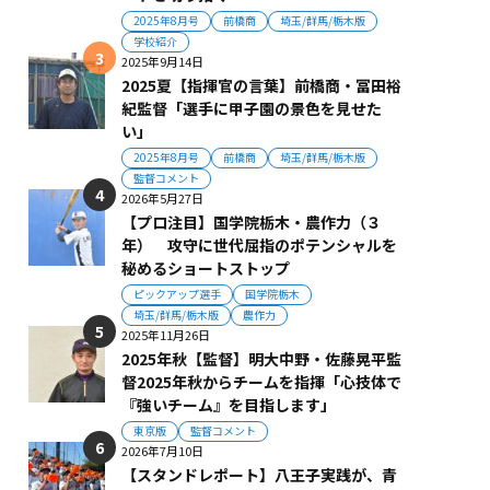
2025年8月号
前橋商
埼玉/群馬/栃木版
学校紹介
2025年9月14日
2025夏【指揮官の言葉】前橋商・冨田裕
紀監督「選手に甲子園の景色を見せた
い」
2025年8月号
前橋商
埼玉/群馬/栃木版
監督コメント
2026年5月27日
【プロ注目】国学院栃木・農作力（３
年） 攻守に世代屈指のポテンシャルを
秘めるショートストップ
ピックアップ選手
国学院栃木
埼玉/群馬/栃木版
農作力
2025年11月26日
2025年秋【監督】明大中野・佐藤晃平監
督2025年秋からチームを指揮「心技体で
『強いチーム』を目指します」
東京版
監督コメント
2026年7月10日
【スタンドレポート】八王子実践が、青