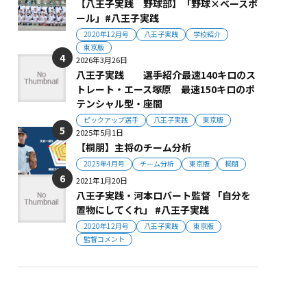
【八王子実践 野球部】「野球×ベースボ
ール」#八王子実践
2020年12月号
八王子実践
学校紹介
東京版
2026年3月26日
八王子実践 選手紹介最速140キロのス
トレート・エース塚原 最速150キロのポ
テンシャル型・座間
ピックアップ選手
八王子実践
東京版
2025年5月1日
【桐朋】主将のチーム分析
2025年4月号
チーム分析
東京版
桐朋
2021年1月20日
八王子実践・河本ロバート監督 「自分を
置物にしてくれ」 #八王子実践
2020年12月号
八王子実践
東京版
監督コメント