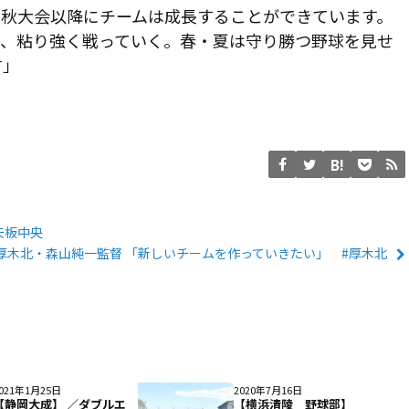
、秋大会以降にチームは成長することができています。
で、粘り強く戦っていく。春・夏は守り勝つ野球を見せ
す」
矢板中央
厚木北・森山純一監督 「新しいチームを作っていきたい」 #厚木北
021年1月25日
2020年7月16日
【静岡大成】 ／ダブルエ
【横浜清陵 野球部】