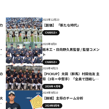
2023年12月23
力
【創価】 「新たな時代」
CHARGE+
2020年8月8
・
栃木工・日向野久男監督 / 監督コメン
ラ
ト
CHARGE+
2026年4月25
の
【PICKUP】太田（群馬）村田佑友 主
将（3年＝中堅手）「全員で団結して
いく」
2026年４月号
2024年9月10
大
【錦城】主将のチーム分析
向
2024年8月号