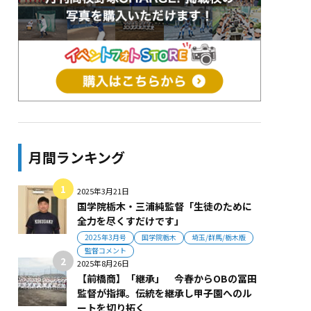
月間ランキング
2025年3月21日
国学院栃木・三浦純監督「生徒のために
全力を尽くすだけです」
2025年3月号
国学院栃木
埼玉/群馬/栃木版
監督コメント
2025年8月26日
【前橋商】「継承」 今春からOBの冨田
監督が指揮。伝統を継承し甲子園へのル
ートを切り拓く