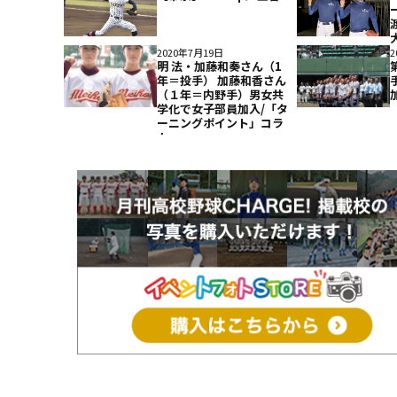
2020年7月19日
2
明 法・加藤和奏さん（1
年＝投手） 加藤和香さん
（１年＝内野手）男女共
学化で女子部員加入/「タ
ーニングポイント」コラ
ム