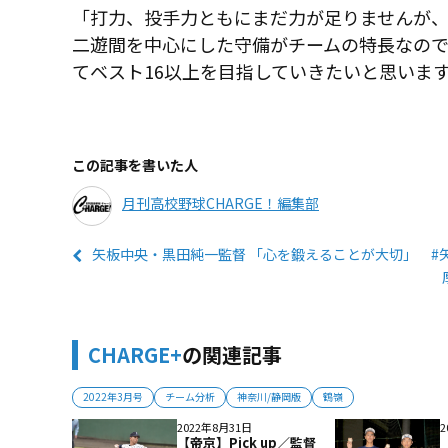
「打力、投手力ともにまだ力が足りませんが
二遊間を中心にした守備がチームの特長なの
てベスト16以上を目指していきたいと思いま
この記事を書いた人
月刊高校野球CHARGE！編集部
矢板中央・黒田純一監督 「心を鍛えることが大切」 #
CHARGE+
の関連記事
2022年3月号
チーム分析
神奈川/静岡版
鶴嶺
2022年8月31日
2
【帝京】Pick up／監督