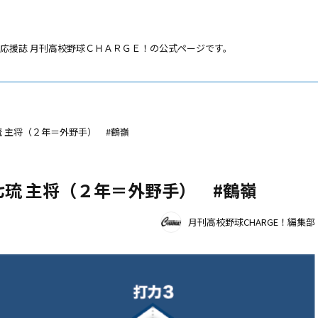
応援誌 月刊高校野球ＣＨＡＲＧＥ！の公式ページです。
 主将（２年＝外野手） #鶴嶺
琉 主将（２年＝外野手） #鶴嶺
月刊高校野球CHARGE！編集部