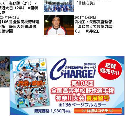
ース 海野蓮（2年）・
「苦越心笑」
渡辺大己（2年） ＃静岡
大成
024年9月22日
2021年8月20日
第106回 全国高校野球選
浜松工・矢部真吾監督
手権 静岡大会 準決勝
「夏に向けて攻撃力磨
加藤学園
く」 #浜松工