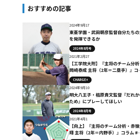
おすすめの記事
2024年9月17
東亜学園・武田朝彦監督自分たちの
を発揮できるか
2024年8月号
2021年2月27
【工学院大附】『主将のチーム分析
岡崎泰成 主将（2年＝二塁手）』コ
ム #工学院大附
CHARGE+
2024年9月10
明大八王子・椙原貴文監督『だれか
ため』にプレーしてほしい
2024年8月号
2021年4月1
【向上】『主将のチーム分析・赤嶺
翔 主将（2年＝内野手）』コラム #
上