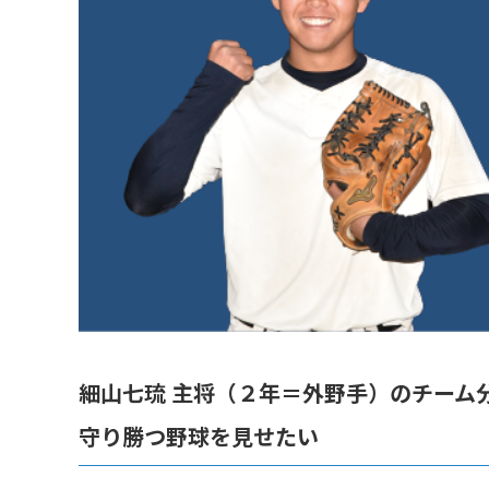
細山七琉 主将（２年＝外野手）のチーム
守り勝つ野球を見せたい