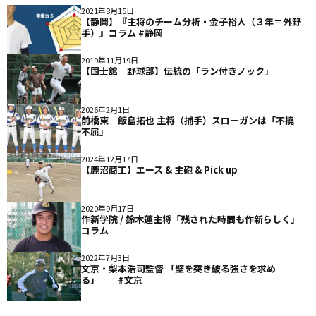
2021年8月15日
【静岡】『主将のチーム分析・金子裕人（３年＝外野
手）』コラム #静岡
2019年11月19日
【国士舘 野球部】伝統の「ラン付きノック」
2026年2月1日
前橋東 飯島拓也 主将（捕手）スローガンは「不撓
不屈」
2024年12月17日
【鹿沼商工】エース & 主砲 & Pick up
2020年9月17日
作新学院 / 鈴木蓮主将「残された時間も作新らしく」
コラム
2022年7月3日
文京・梨本浩司監督 「壁を突き破る強さを求め
る」 #文京