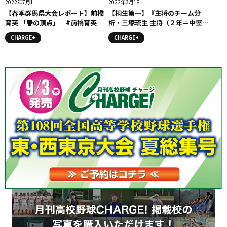
2022年7月1
2022年3月18
【春季群馬県大会レポート】前橋
【桐生第一】『主将のチーム分
育英 「春の頂点」 #前橋育英
析・三塚琉生 主将（２年＝中堅
手）』コラム #桐生第一
CHARGE+
CHARGE+