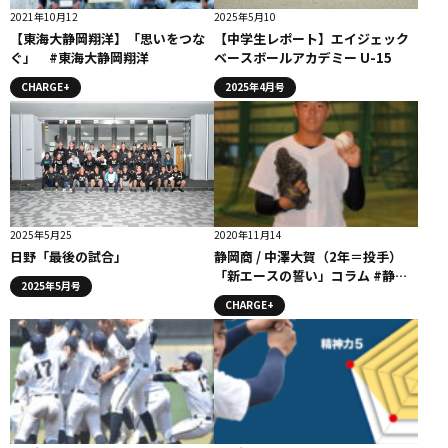
2021年10月12
2025年5月10
【東海大静岡翔洋】「思いをつな
【中学生レポート】エイジェック
ぐ」 #東海大静岡翔洋
ベースボールアカデミー U-15
CHARGE+
2025年4月号
2025年5月25
2020年11月14
日野「最後の試合」
静岡商 / 中澤大賀（2年＝投手）
「新エースの誓い」コラム #静岡
2025年5月号
商業
CHARGE+