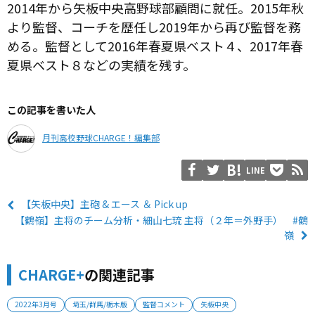
2014年から矢板中央高野球部顧問に就任。2015年秋
より監督、コーチを歴任し2019年から再び監督を務
める。監督として2016年春夏県ベスト４、2017年春
夏県ベスト８などの実績を残す。
この記事を書いた人
月刊高校野球CHARGE！編集部
LINE
【矢板中央】主砲 & エース ＆ Pick up
【鶴嶺】主将のチーム分析・細山七琉 主将（２年＝外野手） #鶴
嶺
CHARGE+
の関連記事
2022年3月号
埼玉/群馬/栃木版
監督コメント
矢板中央