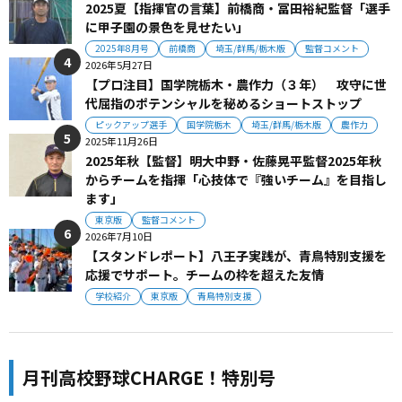
2025夏【指揮官の言葉】前橋商・冨田裕紀監督「選手
に甲子園の景色を見せたい」
2025年8月号
前橋商
埼玉/群馬/栃木版
監督コメント
2026年5月27日
【プロ注目】国学院栃木・農作力（３年） 攻守に世
代屈指のポテンシャルを秘めるショートストップ
ピックアップ選手
国学院栃木
埼玉/群馬/栃木版
農作力
2025年11月26日
2025年秋【監督】明大中野・佐藤晃平監督2025年秋
からチームを指揮「心技体で『強いチーム』を目指し
ます」
東京版
監督コメント
2026年7月10日
【スタンドレポート】八王子実践が、青鳥特別支援を
応援でサポート。チームの枠を超えた友情
学校紹介
東京版
青鳥特別支援
月刊高校野球CHARGE！特別号