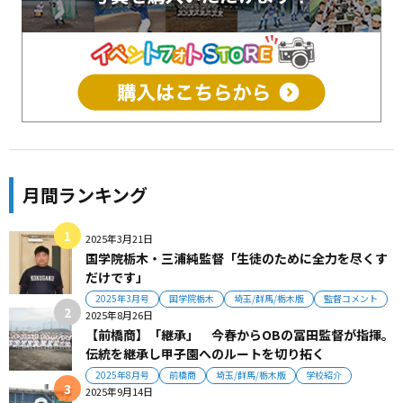
月間ランキング
2025年3月21日
国学院栃木・三浦純監督「生徒のために全力を尽くす
だけです」
2025年3月号
国学院栃木
埼玉/群馬/栃木版
監督コメント
2025年8月26日
【前橋商】「継承」 今春からOBの冨田監督が指揮。
伝統を継承し甲子園へのルートを切り拓く
2025年8月号
前橋商
埼玉/群馬/栃木版
学校紹介
2025年9月14日