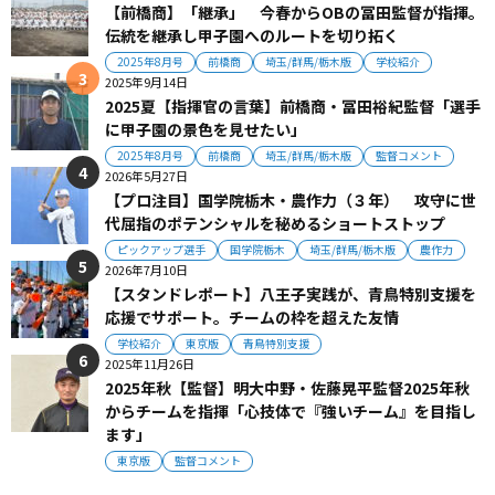
【前橋商】「継承」 今春からOBの冨田監督が指揮。
伝統を継承し甲子園へのルートを切り拓く
2025年8月号
前橋商
埼玉/群馬/栃木版
学校紹介
2025年9月14日
2025夏【指揮官の言葉】前橋商・冨田裕紀監督「選手
に甲子園の景色を見せたい」
2025年8月号
前橋商
埼玉/群馬/栃木版
監督コメント
2026年5月27日
【プロ注目】国学院栃木・農作力（３年） 攻守に世
代屈指のポテンシャルを秘めるショートストップ
ピックアップ選手
国学院栃木
埼玉/群馬/栃木版
農作力
2026年7月10日
【スタンドレポート】八王子実践が、青鳥特別支援を
応援でサポート。チームの枠を超えた友情
学校紹介
東京版
青鳥特別支援
2025年11月26日
2025年秋【監督】明大中野・佐藤晃平監督2025年秋
からチームを指揮「心技体で『強いチーム』を目指し
ます」
東京版
監督コメント