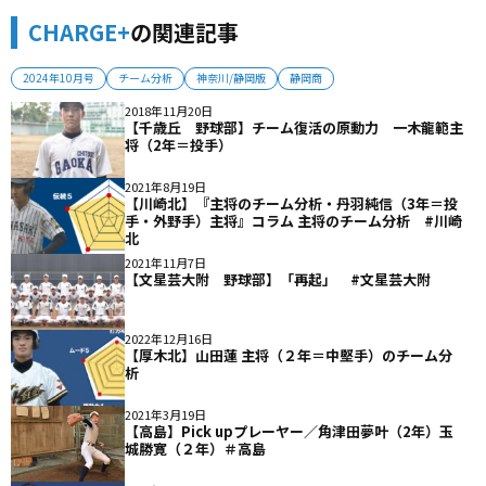
CHARGE+
の関連記事
2024年10月号
チーム分析
神奈川/静岡版
静岡商
2018年11月20日
【千歳丘 野球部】チーム復活の原動力 一木龍範主
将（2年＝投手）
2021年8月19日
【川崎北】『主将のチーム分析・丹羽純信（3年＝投
手・外野手）主将』コラム 主将のチーム分析 #川崎
北
2021年11月7日
【文星芸大附 野球部】「再起」 #文星芸大附
2022年12月16日
【厚木北】山田蓮 主将（２年＝中堅手）のチーム分
析
2021年3月19日
【高島】Pick upプレーヤー／角津田夢叶（2年）玉
城勝寛（２年）＃高島