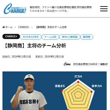
高校球児、ファンへ届ける高校野球応援誌 月刊高校野球
ＣＨＡＲＧＥ！の公式ページです。
ホーム
CHARGE+
【静岡商】主将のチーム分析
CHARGE+
2024年10月号
チーム分析
神奈川/静岡版
静岡商
【静岡商】主将のチーム分析
2024年11月11日
2024年11月11日
月刊高校野球CHARGE！編集部