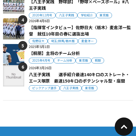
【八王子実践 野球部】「野球×ベースボール」#八
王子実践
2020年12月号
八王子実践
学校紹介
東京版
2026年4月6日
【指揮官インタビュー】佐野日大〈栃木〉麦倉洋一監
督 就任10年目の春に選抜出場
佐野日大
埼玉/群馬/栃木版
麦倉洋一
2025年5月1日
【桐朋】主将のチーム分析
2025年4月号
チーム分析
東京版
桐朋
2026年3月26日
八王子実践 選手紹介最速140キロのストレート・
エース塚原 最速150キロのポテンシャル型・座間
ピックアップ選手
八王子実践
東京版