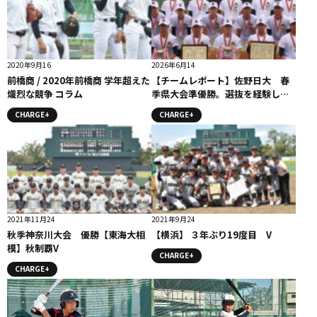
2020年9月16
2026年6月14
前橋商 / 2020年前橋商 学年超えた
【チームレポート】佐野日大 春
熾烈な競争 コラム
季県大会準優勝。選抜を経験しさ
らに成長したチーム
CHARGE+
CHARGE+
2021年11月24
2021年9月24
秋季神奈川大会 優勝【東海大相
【横浜】 ３年ぶり19度目 V
模】秋制覇V
CHARGE+
CHARGE+