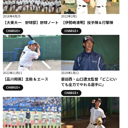
2018年4月25
2022年2月1
【大東大一 野球部】野球ノート
【伊勢崎清明】投手陣＆打撃陣
CHARGE+
CHARGE+
2022年11月11
2024年1月12
【品川翔英】主砲 & エース
磐田西・山口遼太監督「どこにい
ても全力でやれる選手に」
CHARGE+
CHARGE+