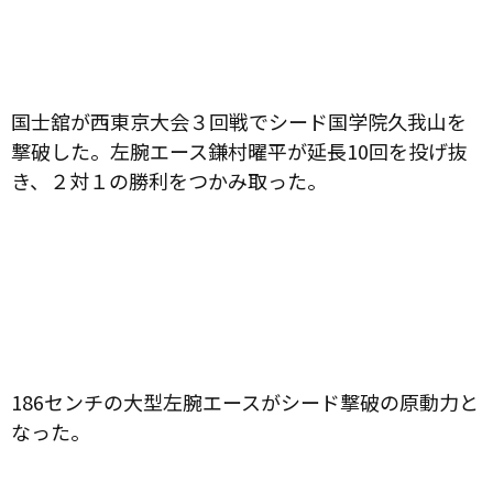
国士舘が西東京大会３回戦でシード国学院久我山を
撃破した。左腕エース鎌村曜平が延長
10
回を投げ抜
き、２対１の勝利をつかみ取った。
186
センチの大型左腕エースがシード撃破の原動力と
なった。