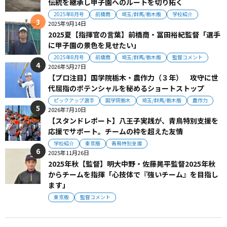
伝統を継承し甲子園へのルートを切り拓く
2025年8月号
前橋商
埼玉/群馬/栃木版
学校紹介
2025年9月14日
2025夏【指揮官の言葉】前橋商・冨田裕紀監督「選手
に甲子園の景色を見せたい」
2025年8月号
前橋商
埼玉/群馬/栃木版
監督コメント
2026年5月27日
【プロ注目】国学院栃木・農作力（３年） 攻守に世
代屈指のポテンシャルを秘めるショートストップ
ピックアップ選手
国学院栃木
埼玉/群馬/栃木版
農作力
2026年7月10日
【スタンドレポート】八王子実践が、青鳥特別支援を
応援でサポート。チームの枠を超えた友情
学校紹介
東京版
青鳥特別支援
2025年11月26日
2025年秋【監督】明大中野・佐藤晃平監督2025年秋
からチームを指揮「心技体で『強いチーム』を目指し
ます」
東京版
監督コメント