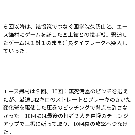
６回以降は、継投策でつなぐ国学院久我山と、エー
ス鎌村にゲームを託した国士舘との投手戦。緊迫し
たゲームは１対１のまま延長タイブレークへ突入し
ていった。
エース鎌村は９回、
10
回に無死満塁のピンチを迎え
たが、最速
142
キロのストレートとブレーキのきいた
変化球を駆使した圧巻のピッチングで得点を許さな
かった。
10
回には最後の打者２人を自慢のチェンジ
アップで三振に斬って取り、
10
回裏の攻撃へつなげ
た。