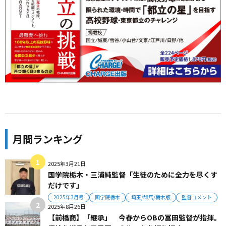
月間ランキング
2025年3月21日
国学院栃木・三浦純監督「生徒のために全力を尽くす
だけです」
2025年3月号
国学院栃木
埼玉/群馬/栃木版
監督コメント
2025年8月26日
【前橋商】「継承」 今春からOBの冨田監督が指揮。