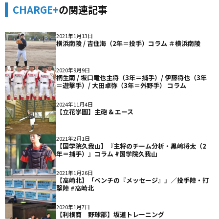
CHARGE+
の関連記事
2021年1月13日
横浜南陵 / 吉住海（2年＝投手）コラム ＃横浜南陵
2020年9月9日
桐生南 / 坂口竜也主将（3年＝捕手）/ 伊藤将也（3年
＝遊撃手）/ 大田卓弥（3年＝外野手） コラム
2024年11月4日
【立花学園】主砲 & エース
2021年2月1日
【国学院久我山】『主将のチーム分析・黒﨑将太（2
年＝捕手）』コラム #国学院久我山
2021年1月26日
【高崎北】「ベンチの『メッセージ』」／投手陣・打
撃陣 #高崎北
2020年1月7日
【利根商 野球部】坂道トレーニング