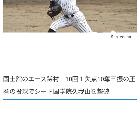
Screenshot
国士舘のエース鎌村
10
回１失点
10
奪三振の圧
巻の投球でシード国学院久我山を撃破