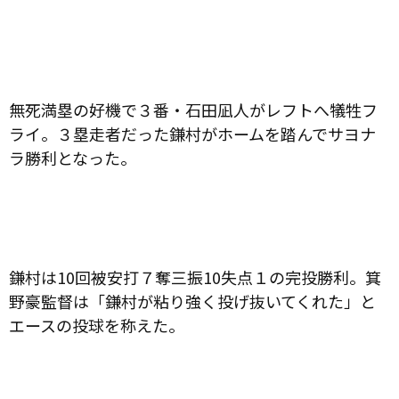
無死満塁の好機で３番・石田凪人がレフトへ犠牲フ
ライ。３塁走者だった鎌村がホームを踏んでサヨナ
ラ勝利となった。
鎌村は
10
回被安打７奪三振
10
失点１の完投勝利。箕
野豪監督は「鎌村が粘り強く投げ抜いてくれた」と
エースの投球を称えた。