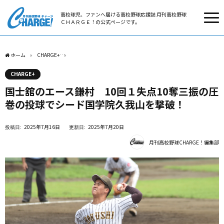
高校球児、ファンへ届ける高校野球応援誌 月刊高校野球
ＣＨＡＲＧＥ！の公式ページです。
ホーム
CHARGE+
国士舘のエース鎌村 10回１失点10奪三振の圧巻の投球でシード
CHARGE+
国士舘のエース鎌村 10回１失点10奪三振の圧
巻の投球でシード国学院久我山を撃破！
2025年7月16日
2025年7月20日
月刊高校野球CHARGE！編集部