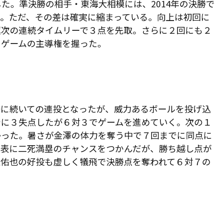
した。準決勝の相手・東海大相模には、
2014
年の決勝で
。ただ、その差は確実に縮まっている。向上は初回に
蓮次の連続タイムリーで３点を先取。さらに２回にも２
。ゲームの主導権を握った。
に続いての連投となったが、威力あるボールを投げ込
でに３失点したが６対３でゲームを進めていく。次の１
かった。暑さが金澤の体力を奪う中で７回までに同点に
回表に二死満塁のチャンスをつかんだが、勝ち越し点が
江佑也の好投も虚しく犠飛で決勝点を奪われて６対７の