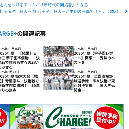
 地力をつけるチームが「新時代の開拓者」となる！
記】準決勝 日大三 対 八王子 日大三が主砲の一撃でサヨナラ勝利！
ARGE+
の関連記事
025年10月16日
2025年10月20日
2025年夏 【結果】日
2025年夏【甲子園レポ
大三 甲子園準優勝 決
ート】関東一 殊勲のベ
勝戦で惜敗も堂々の戦い
スト８
をみせる
025年9月23日
2025年10月19日
2025年夏 栃木大会【戦
2025年夏 全国高校野
記】青藍泰斗 決勝戦で
球選手権 準々決勝で東
作新学院に勝利！ 35年
西対決実現 日大三vs
ぶりの頂点
関東一