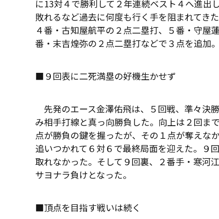
に
13
対４で勝利して２年連続ベスト４へ進出
敗れるなど過去に何度も行く手を阻まれてきた
４番・古知屋航平の２点二塁打、５番・守屋
番・末吉煌弥の２点二塁打などで３点を追加
■９回表に二死満塁の好機生かせず
先発のエース金澤佑飛は、５回戦、準々決勝
み相手打線と真っ向勝負した。向上は２回ま
点が勝負の鍵を握ったが、その１点が奪えな
追いつかれて６対６で最終局面を迎えた。９
取れなかった。そして９回裏、２番手・寒河
サヨナラ負けとなった。
■頂点を目指す戦いは続く