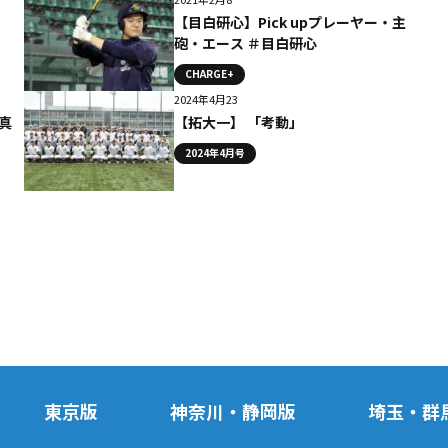
【目白研心】Pick upプレーヤー・主
砲・エース ＃目白研心
CHARGE+
2024年4月23
真
【拓大一】 「考動」
ラ
2024年4月号
東京版
神奈川・静岡版
埼玉・群