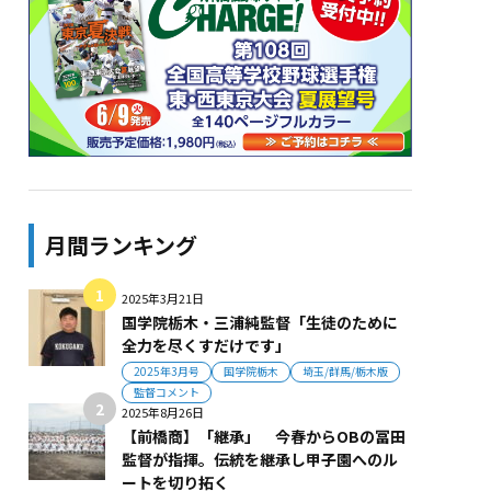
月間ランキング
2025年3月21日
国学院栃木・三浦純監督「生徒のために
全力を尽くすだけです」
2025年3月号
国学院栃木
埼玉/群馬/栃木版
監督コメント
2025年8月26日
【前橋商】「継承」 今春からOBの冨田
監督が指揮。伝統を継承し甲子園へのル
ートを切り拓く