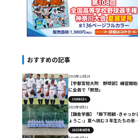
おすすめの記事
2019年11月29
【宇都宮短大附 野球部】練習開始
に全員で「黙想」
CHARGE+
2025年8月31
【鎌倉学園】「脚下照顧 -きゃっか
ょうこ-」夏へ挑む３年生たちの思
（2025年７月20日号掲載）
2025年8月号
2024年4月14