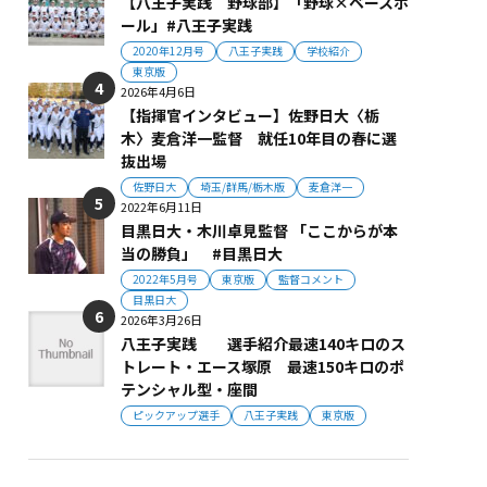
【八王子実践 野球部】「野球×ベースボ
ール」#八王子実践
2020年12月号
八王子実践
学校紹介
東京版
2026年4月6日
【指揮官インタビュー】佐野日大〈栃
木〉麦倉洋一監督 就任10年目の春に選
抜出場
佐野日大
埼玉/群馬/栃木版
麦倉洋一
2022年6月11日
目黒日大・木川卓見監督 「ここからが本
当の勝負」 #目黒日大
2022年5月号
東京版
監督コメント
目黒日大
2026年3月26日
八王子実践 選手紹介最速140キロのス
トレート・エース塚原 最速150キロのポ
テンシャル型・座間
ピックアップ選手
八王子実践
東京版