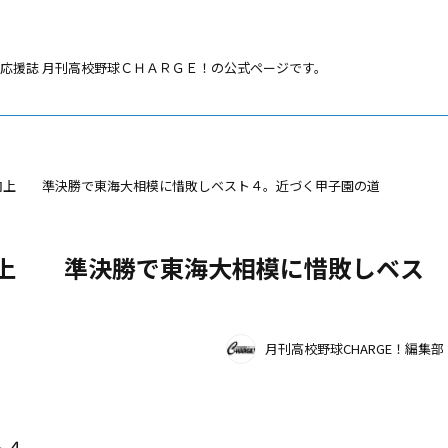
応援誌 月刊高校野球ＣＨＡＲＧＥ！の公式ページです。
】向上 準決勝で東海大相模に惜敗しベスト４。近づく甲子園の道
】向上 準決勝で東海大相模に惜敗しベス
月刊高校野球CHARGE！編集部
ト４