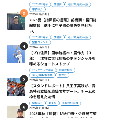
2025年8月号
前橋商
埼玉/群馬/栃木版
学校紹介
2025年9月14日
2025夏【指揮官の言葉】前橋商・冨田裕
紀監督「選手に甲子園の景色を見せた
い」
2025年8月号
前橋商
埼玉/群馬/栃木版
監督コメント
2026年5月27日
【プロ注目】国学院栃木・農作力（３
年） 攻守に世代屈指のポテンシャルを
秘めるショートストップ
ピックアップ選手
国学院栃木
埼玉/群馬/栃木版
農作力
2026年7月10日
【スタンドレポート】八王子実践が、青
鳥特別支援を応援でサポート。チームの
枠を超えた友情
学校紹介
東京版
青鳥特別支援
2025年11月26日
2025年秋【監督】明大中野・佐藤晃平監