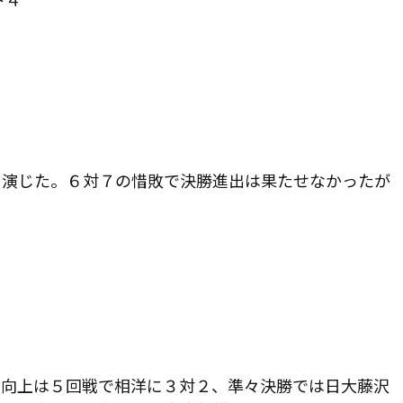
を演じた。６対７の惜敗で決勝進出は果たせなかったが
。向上は５回戦で相洋に３対２、準々決勝では日大藤沢