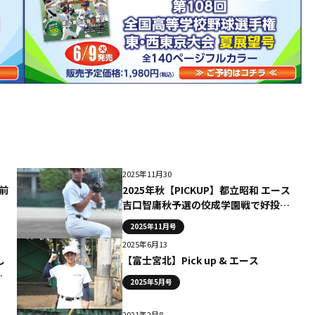
2025年11月30
前
2025年秋【PICKUP】都立昭和 エース
吉口智庸秋予選の佼成学園戦で好投し
た都立屈指のサウスポー
2025年11月号
2025年6月13
し
【富士宮北】Pick up & エース
い
2025年5月号
2021年2月8