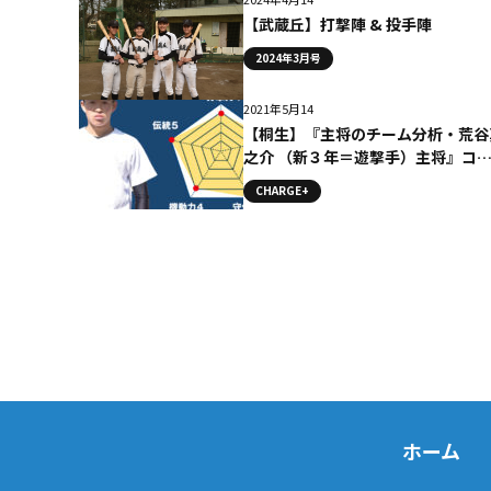
【武蔵丘】打撃陣 & 投手陣
2024年3月号
2021年5月14
【桐生】『主将のチーム分析・荒谷
之介 （新３年＝遊撃手）主将』コ
ム #桐生
CHARGE+
ホーム