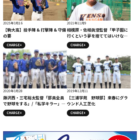
2025年3月16
2021年11月9
【駒大高】投手陣 & 打撃陣 & 守備
相模原・佐相眞澄監督「甲子園に
の要
行くという夢を捨ててはいけな
い」 #相模原
CHARGE+
CHARGE+
2020年3月28
2019年12月11
藤沢西・三宅裕太監督「部員全員
【三浦学苑 野球部】来春にグラ
で野球をする」/「私学キラー」監
ウンド人工芝化
督コメント
CHARGE+
CHARGE+