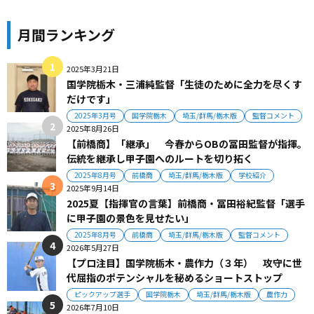
月間ランキング
2025年3月21日
国学院栃木・三浦純監督「生徒のために全力を尽くす
だけです」
2025年3月号
国学院栃木
埼玉/群馬/栃木版
監督コメント
2025年8月26日
【前橋商】「継承」 今春からOBの冨田監督が指揮。
伝統を継承し甲子園へのルートを切り拓く
2025年8月号
前橋商
埼玉/群馬/栃木版
学校紹介
2025年9月14日
2025夏【指揮官の言葉】前橋商・冨田裕紀監督「選手
に甲子園の景色を見せたい」
2025年8月号
前橋商
埼玉/群馬/栃木版
監督コメント
2026年5月27日
【プロ注目】国学院栃木・農作力（３年） 攻守に世
代屈指のポテンシャルを秘めるショートストップ
ピックアップ選手
国学院栃木
埼玉/群馬/栃木版
農作力
2026年7月10日