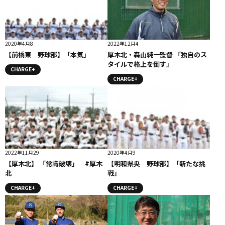
2020年4月8
2022年12月4
【前橋東 野球部】「本気」
厚木北・森山純一監督 「独自のス
タイルで格上を倒す」
CHARGE+
CHARGE+
2022年11月29
2020年4月9
【厚木北】 「常識破壊」 #厚木
【明和県央 野球部】「新たな挑
北
戦」
CHARGE+
CHARGE+