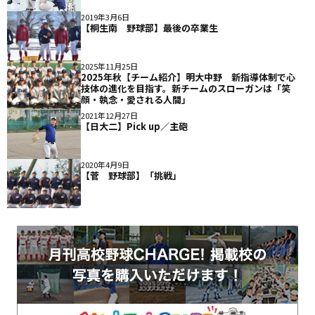
2019年3月6日
【桐生南 野球部】最後の卒業生
2025年11月25日
2025年秋【チーム紹介】明大中野 新指導体制で心
技体の進化を目指す。新チームのスローガンは「笑
顔・執念・愛される人間」
2021年12月27日
【日大二】Pick up／主砲
2020年4月9日
【菅 野球部】「挑戦」