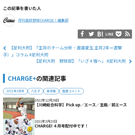
この記事を書いた人
月刊高校野球CHARGE！編集部
LINE
【足利大附】『主将のチーム分析・渡邉夏生 主将2年＝遊撃
手）』コラム #足利大附
【足利大附 野球部】「いざ４強へ」 #足利大附
CHARGE+
の関連記事
2021年3月号
八王子
東京版
監督コメント
2021年12月28日
【川崎総合科学】Pick up／エース／主砲／前エース
2021年3月23日
CHARGE! ４月号配付中です！