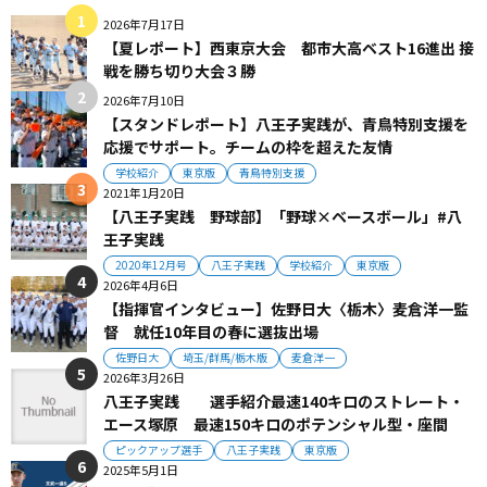
2026年7月17日
【夏レポート】西東京大会 都市大高ベスト16進出 接
戦を勝ち切り大会３勝
2026年7月10日
【スタンドレポート】八王子実践が、青鳥特別支援を
応援でサポート。チームの枠を超えた友情
学校紹介
東京版
青鳥特別支援
2021年1月20日
【八王子実践 野球部】「野球×ベースボール」#八
王子実践
2020年12月号
八王子実践
学校紹介
東京版
2026年4月6日
【指揮官インタビュー】佐野日大〈栃木〉麦倉洋一監
督 就任10年目の春に選抜出場
佐野日大
埼玉/群馬/栃木版
麦倉洋一
2026年3月26日
八王子実践 選手紹介最速140キロのストレート・
エース塚原 最速150キロのポテンシャル型・座間
ピックアップ選手
八王子実践
東京版
2025年5月1日