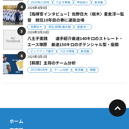
2020年12月号
八王子実践
学校紹介
東京版
2026年4月6日
【指揮官インタビュー】佐野日大〈栃木〉麦倉洋一監
督 就任10年目の春に選抜出場
佐野日大
埼玉/群馬/栃木版
麦倉洋一
2026年3月26日
八王子実践 選手紹介最速140キロのストレート・
エース塚原 最速150キロのポテンシャル型・座間
ピックアップ選手
八王子実践
東京版
2025年5月1日
【桐朋】主将のチーム分析
2025年4月号
チーム分析
東京版
桐朋
ホーム