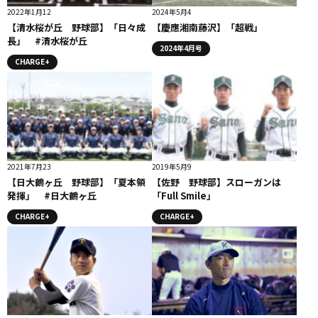
2022年1月12
2024年5月4
【清水桜が丘 野球部】「日々成
【慶應湘南藤沢】「超戦」
長」 #清水桜が丘
2024年4月号
CHARGE+
2021年7月23
2019年5月9
【日大鶴ヶ丘 野球部】「夏本領
【佐野 野球部】スローガンは
発揮」 #日大鶴ヶ丘
「Full Smile」
CHARGE+
CHARGE+