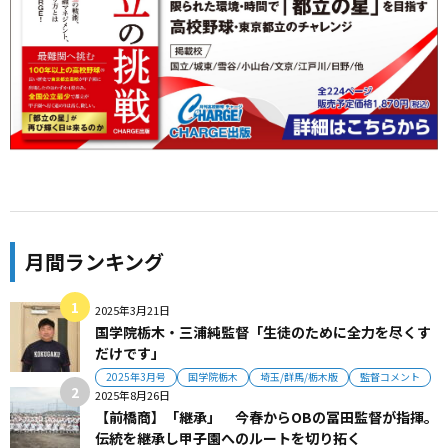
月間ランキング
2025年3月21日
国学院栃木・三浦純監督「生徒のために全力を尽くす
だけです」
2025年3月号
国学院栃木
埼玉/群馬/栃木版
監督コメント
2025年8月26日
【前橋商】「継承」 今春からOBの冨田監督が指揮。
伝統を継承し甲子園へのルートを切り拓く