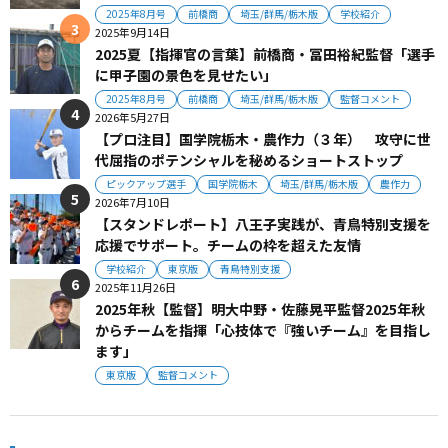
2025年8月号
前橋商
埼玉/群馬/栃木版
学校紹介
2025年9月14日
2025夏【指揮官の言葉】前橋商・冨田裕紀監督「選手
に甲子園の景色を見せたい」
2025年8月号
前橋商
埼玉/群馬/栃木版
監督コメント
2026年5月27日
【プロ注目】国学院栃木・農作力（３年） 攻守に世
代屈指のポテンシャルを秘めるショートストップ
ピックアップ選手
国学院栃木
埼玉/群馬/栃木版
農作力
2026年7月10日
【スタンドレポート】八王子実践が、青鳥特別支援を
応援でサポート。チームの枠を超えた友情
学校紹介
東京版
青鳥特別支援
2025年11月26日
2025年秋【監督】明大中野・佐藤晃平監督2025年秋
からチームを指揮「心技体で『強いチーム』を目指し
ます」
東京版
監督コメント