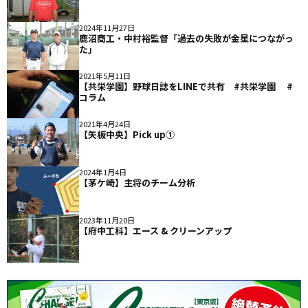
2024年11月27日
鹿沼商工・中村裕監督「過去の失敗が金星につながっ
た」
2021年5月11日
【共栄学園】野球日誌をLINEで共有 #共栄学園 #
コラム
2021年4月24日
【矢板中央】Pick up①
2024年1月4日
【茅ケ崎】主将のチーム分析
2023年11月20日
【府中工科】エース & クリーンアップ