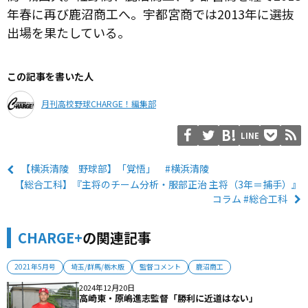
年春に再び鹿沼商工へ。宇都宮商では2013年に選抜
出場を果たしている。
この記事を書いた人
月刊高校野球CHARGE！編集部
LINE
【横浜清陵 野球部】「覚悟」 #横浜清陵
【総合工科】『主将のチーム分析・服部正治 主将（3年＝捕手）』
コラム #総合工科
CHARGE+
の関連記事
2021年5月号
埼玉/群馬/栃木版
監督コメント
鹿沼商工
2024年12月20日
高崎東・原嶋進志監督「勝利に近道はない」