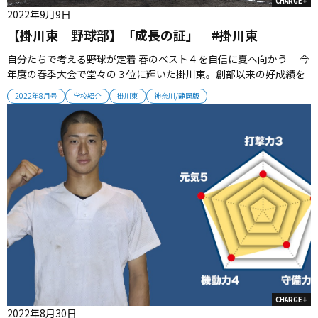
CHARGE+
2022年9月9日
【掛川東 野球部】「成長の証」 #掛川東
自分たちで考える野球が定着 春のベスト４を自信に夏へ向かう 今
年度の春季大会で堂々の３位に輝いた掛川東。創部以来の好成績を
残し、上昇気流に乗っている。成長を続けるチームは、その自信を
2022年8月号
学校紹介
掛川東
神奈川/静岡版
武器に最後の夏に挑む。（取材・栗山司） ■創部初のベスト4進出
「春は幸せな2週間を過ごさせてもらいました」 2019年
か...
CHARGE+
2022年8月30日