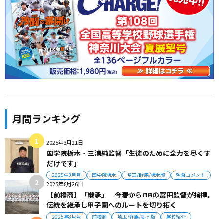
月間ランキング
2025年3月21日
国学院栃木・三浦純監督「生徒のために全力を尽くす
だけです」
2025年3月号
国学院栃木
埼玉/群馬/栃木版
監督コメント
2025年8月26日
【前橋商】「継承」 今春からOBの冨田監督が指揮。
伝統を継承し甲子園へのルートを切り拓く
2025年8月号
前橋商
埼玉/群馬/栃木版
学校紹介