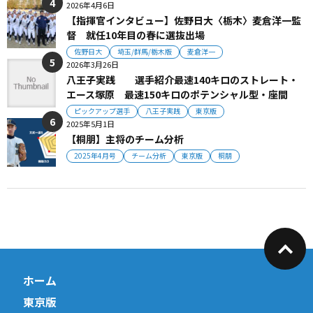
2026年4月6日
【指揮官インタビュー】佐野日大〈栃木〉麦倉洋一監
督 就任10年目の春に選抜出場
佐野日大
埼玉/群馬/栃木版
麦倉洋一
2026年3月26日
八王子実践 選手紹介最速140キロのストレート・
エース塚原 最速150キロのポテンシャル型・座間
ピックアップ選手
八王子実践
東京版
2025年5月1日
【桐朋】主将のチーム分析
2025年4月号
チーム分析
東京版
桐朋
ホーム
東京版