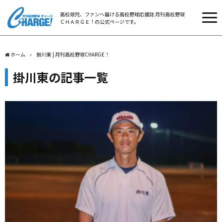
高校球児、ファンへ届ける高校野球応援誌 月刊高校野球
ＣＨＡＲＧＥ！の公式ページです。
ホーム
掛川東 | 月刊高校野球CHARGE！
掛川東の記事一覧