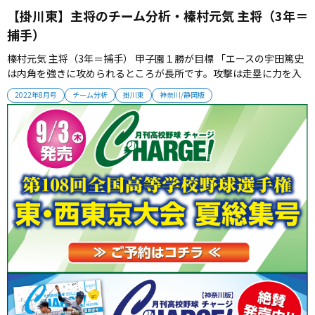
【掛川東】主将のチーム分析・榛村元気 主将（3年＝
捕手）
榛村元気 主将（3年＝捕手） 甲子園１勝が目標 「エースの宇田篤史
は内角を強きに攻められるところが長所です。攻撃は走塁に力を入
れています。１番の藤澤周平が出塁し、２番の石山楽が小技を使っ
2022年8月号
チーム分析
掛川東
神奈川/静岡版
てチャンスを広げます。そこに３番の自分、４番の山﨑廉隼、5番の
谷口大容で還していきます。春の成績に満足することなく、甲子園1
勝を目標に...