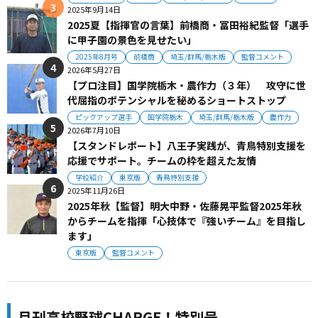
2025年9月14日
2025夏【指揮官の言葉】前橋商・冨田裕紀監督「選手
に甲子園の景色を見せたい」
2025年8月号
前橋商
埼玉/群馬/栃木版
監督コメント
2026年5月27日
【プロ注目】国学院栃木・農作力（３年） 攻守に世
代屈指のポテンシャルを秘めるショートストップ
ピックアップ選手
国学院栃木
埼玉/群馬/栃木版
農作力
2026年7月10日
【スタンドレポート】八王子実践が、青鳥特別支援を
応援でサポート。チームの枠を超えた友情
学校紹介
東京版
青鳥特別支援
2025年11月26日
2025年秋【監督】明大中野・佐藤晃平監督2025年秋
からチームを指揮「心技体で『強いチーム』を目指し
ます」
東京版
監督コメント
月刊高校野球CHARGE！特別号