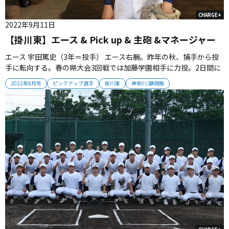
CHARGE+
2022年9月11日
【掛川東】エース & Pick up & 主砲 &マネージャー
エース 宇田篤史（3年＝投手） エース右腕。昨年の秋、捕手から投
手に転向する。春の県大会3回戦では加藤学園相手に力投。2日間に
渡る11回を一人で投げ抜いて勝利に貢献した。「球を低めに集める
2022年8月号
ピックアップ選手
掛川東
神奈川/静岡版
ことを常に意識しています」。 主砲 平尾優成（3年＝外野手） チー
ムNo.1の長打力を持つ。投げては最速141キロを誇る。春の大会で...