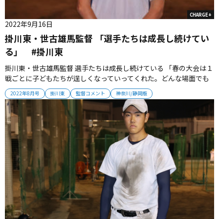
CHARGE+
2022年9月16日
掛川東・世古雄馬監督 「選手たちは成長し続けてい
る」 #掛川東
掛川東・世古雄馬監督 選手たちは成長し続けている 「春の大会は１
戦ごとに子どもたちが逞しくなっていってくれた。どんな場面でも
気持ちを切らさずに、最後まで諦めなかった。よく成長してくれた
2022年8月号
掛川東
監督コメント
神奈川/静岡版
と思う。ただ、子どもたちはここで満足していない。大会後、子ど
もたち自身で新たな課題を見つけて取り組んでいる。春以上にいい
夏にしていきたい...