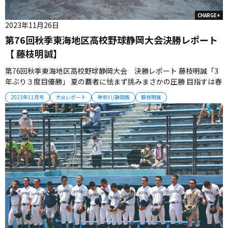
CHARGE+
2023年11月26日
第76回秋季東海地区高校野球静岡大会決勝レポート
【 藤枝明誠】
第76回秋季東海地区高校野球静岡大会 決勝レポート 藤枝明誠「3
年ぶり３度目優勝」 夏の覇者に怯まず挑みまさかの圧勝 目指すは春
の甲子園のみ 秋季大会静岡大会は、藤枝明誠の優勝で幕を閉じ
2023年11月号
大会レポート
神奈川/静岡版
藤枝明誠
た。夏の興奮も冷めやらぬうちにスタートした新チームは、東海大
会、そして初の選抜大会出場へ向けノンストップで駆け抜ける。
（取材・栗山司...