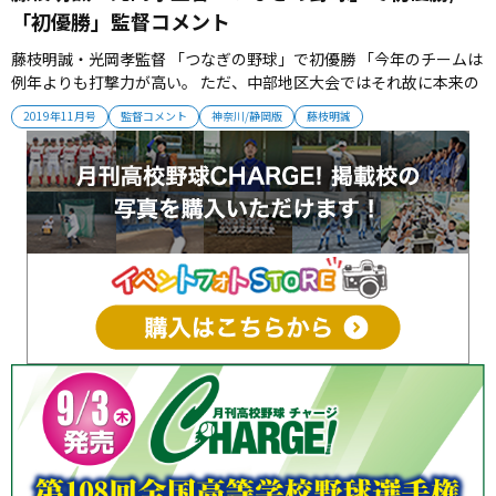
「初優勝」監督コメント
藤枝明誠・光岡孝監督 「つなぎの野球」で初優勝 「今年のチームは
例年よりも打撃力が高い。 ただ、中部地区大会ではそれ故に本来の
明誠らしい野球が失われていた。 中部地区大会で負けたあとの県大
2019年11月号
監督コメント
神奈川/静岡版
藤枝明誠
会までの期間は、とにかくバントと守備という原点に戻って練習を
こなした。 そうすることで、つなぎの野球ができるようになり、得
点力も自ず...