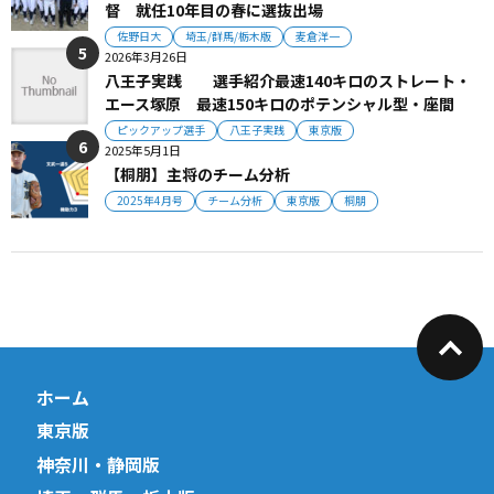
督 就任10年目の春に選抜出場
佐野日大
埼玉/群馬/栃木版
麦倉洋一
2026年3月26日
八王子実践 選手紹介最速140キロのストレート・
エース塚原 最速150キロのポテンシャル型・座間
ピックアップ選手
八王子実践
東京版
2025年5月1日
【桐朋】主将のチーム分析
2025年4月号
チーム分析
東京版
桐朋
ホーム
東京版
神奈川・静岡版