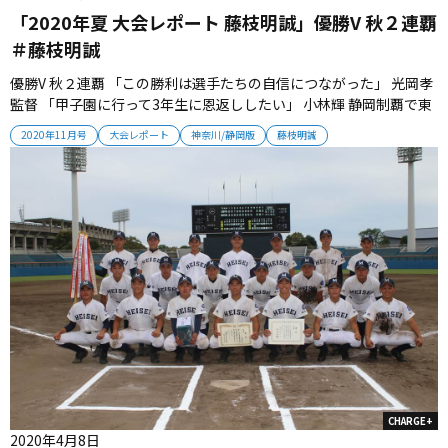
「2020年夏 大会レポート 藤枝明誠」優勝V 秋２連覇
＃藤枝明誠
優勝V 秋２連覇 「この勝利は選手たちの自信につながった」 光岡孝
監督 「甲子園に行って3年生に恩返ししたい」 小林輝 静岡制覇で東
海大会へ 今春逃した「選抜」をつかみ取れ 藤枝明誠が準決勝で加藤
2020年11月号
大会レポート
神奈川/静岡版
藤枝明誠
学園、決勝で常葉大菊川を下して秋２連覇を決めた。 士気高まるチ
ームは、選抜切符を視野に東海大会へ向かう。 2020年11月号...
CHARGE+
2020年4月8日