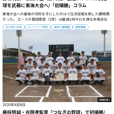
球を武器に東海大会へ/「初優勝」コラム
東海大会への最後の切符を手にしたのは３位決定戦を制した静岡商
だった。 エースの髙田琢登（2年）は最速148キロを誇る本格派左
腕。 準決勝では一発に泣いて逆転負けを喫するも、3位決定戦は粘
2019年11月号
ピックアップ選手
神奈川/静岡版
藤枝明誠
りの投球を展開した。 序盤こそストレートが走らず2回までに2点を
許すも、味方打線が援護すると、「流れが来たと思った」とギアを
上げた。 ...
CHARGE+
2020年4月8日
藤枝明誠・光岡孝監督「つなぎの野球」で初優勝/