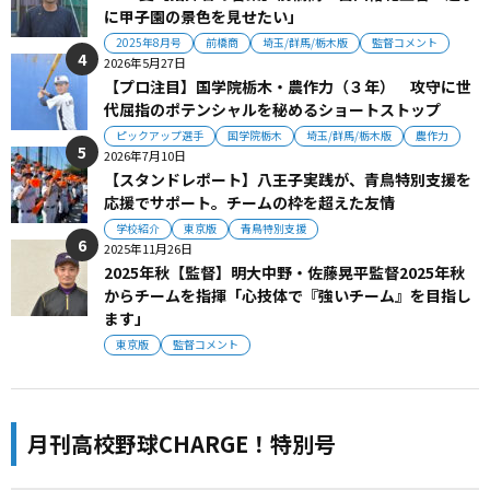
に甲子園の景色を見せたい」
2025年8月号
前橋商
埼玉/群馬/栃木版
監督コメント
2026年5月27日
【プロ注目】国学院栃木・農作力（３年） 攻守に世
代屈指のポテンシャルを秘めるショートストップ
ピックアップ選手
国学院栃木
埼玉/群馬/栃木版
農作力
2026年7月10日
【スタンドレポート】八王子実践が、青鳥特別支援を
応援でサポート。チームの枠を超えた友情
学校紹介
東京版
青鳥特別支援
2025年11月26日
2025年秋【監督】明大中野・佐藤晃平監督2025年秋
からチームを指揮「心技体で『強いチーム』を目指し
ます」
東京版
監督コメント
月刊高校野球CHARGE！特別号