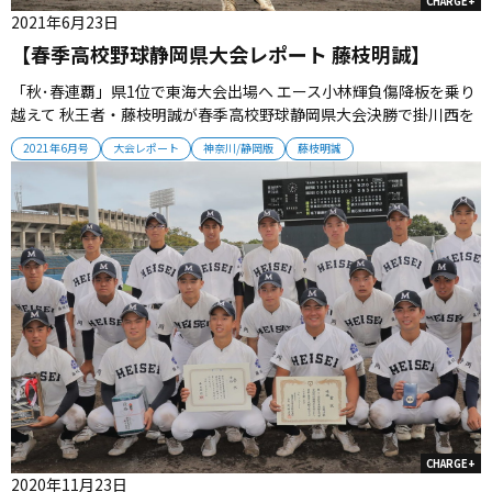
CHARGE+
2021年6月23日
【春季高校野球静岡県大会レポート 藤枝明誠】
「秋･春連覇」県1位で東海大会出場へ エース小林輝負傷降板を乗り
越えて 秋王者・藤枝明誠が春季高校野球静岡県大会決勝で掛川西を
３対２で下して初優勝を果たした。秋春連覇となったチームは、
2021年6月号
大会レポート
神奈川/静岡版
藤枝明誠
2017年夏以来２度目の甲子園を目指して、夏へ向かっていく。（取
材・栗山司） ■決勝は競り勝つ 昨秋県王者の強さは揺るがなかっ
た。 決勝...
CHARGE+
2020年11月23日