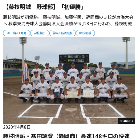
【藤枝明誠 野球部】「初優勝」
藤枝明誠が初優勝。 藤枝明誠、加藤学園、静岡商の３校が東海大会
へ 秋季東海野球大会静岡県大会決勝が9月28日に行われ、藤枝明誠
が加藤学園を5対4で下して初優勝を決めた。 静岡県からは藤枝明
2019年11月号
学校紹介
神奈川/静岡版
藤枝明誠
誠、加藤学園、静岡商の３校が東海大会へ出場する。 （取材・栗山
司） ■ 明誠が粘りの野球で勝ち上がる 秋の静岡を制したのは藤枝
明誠だ...
CHARGE+
2020年4月8日
藤枝明誠・髙田琢登（静岡商）最速148キロの快速