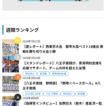
週間ランキング
2026年7月17日
【夏レポート】西東京大会 都市大高ベスト16進出 接
戦を勝ち切り大会３勝
2026年7月10日
【スタンドレポート】八王子実践が、青鳥特別支援を
応援でサポート。チームの枠を超えた友情
学校紹介
東京版
青鳥特別支援
2021年1月20日
【八王子実践 野球部】「野球×ベースボール」#八
王子実践
2020年12月号
八王子実践
学校紹介
東京版
2026年4月6日
【指揮官インタビュー】佐野日大〈栃木〉麦倉洋一監