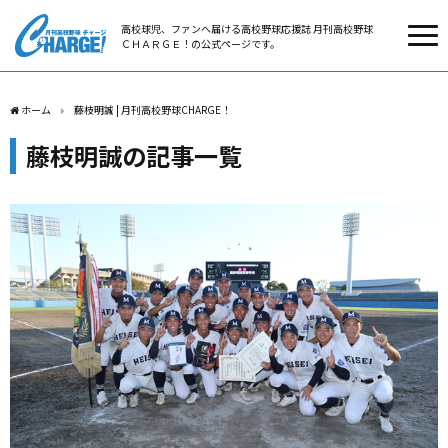
高校球児、ファンへ届ける高校野球応援誌 月刊高校野球
ＣＨＡＲＧＥ！の公式ページです。
ホーム
藤枝明誠 | 月刊高校野球CHARGE！
藤枝明誠の記事一覧