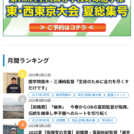
月間ランキング
2025年3月21日
国学院栃木・三浦純監督「生徒のために全力を尽くす
だけです」
2025年3月号
国学院栃木
埼玉/群馬/栃木版
監督コメント
2025年8月26日
【前橋商】「継承」 今春からOBの冨田監督が指揮。
伝統を継承し甲子園へのルートを切り拓く
2025年8月号
前橋商
埼玉/群馬/栃木版
学校紹介
2025年9月14日
2025夏【指揮官の言葉】前橋商・冨田裕紀監督「選手