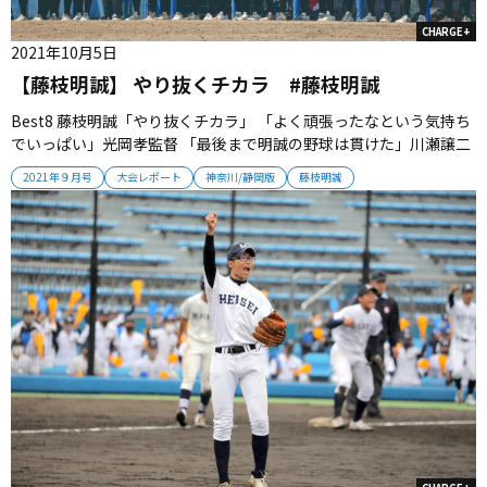
CHARGE+
2021年10月5日
【藤枝明誠】 やり抜くチカラ #藤枝明誠
Best8 藤枝明誠「やり抜くチカラ」 「よく頑張ったなという気持ち
でいっぱい」光岡孝監督 「最後まで明誠の野球は貫けた」川瀬譲二
主将 投打において他を圧倒 春秋王者として“らしさ”貫く 第１シー
2021年９月号
大会レポート
神奈川/静岡版
藤枝明誠
ドで臨んだ今夏。頂点に立った者にしかわかりえないプレッシャー
の中、チームは最後の大会に立ち向かっていった。（取材・栗山
司）（...