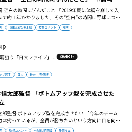
 空白の時間に学んだこと 「2019年夏に体調を崩して入
まで約１年かかりました。その“空白”の時間に野球につい
。本を送ってくれた教え子もいました。また野球指導がで
月号
埼玉/群馬/栃木版
監督コメント
高崎
ながら、新しい気持ちで生徒たちに野球の本質を伝えてき
」 【監督プロフィール...
up
Pick up／神奈川制覇狙う「日大ファイブ」 ...
CHARGE+
ップ選手
日大
神奈川/静岡版
井信太郎監督 「ボトムアップ型を完成させた
立
太郎監督 ボトムアップ型を完成させたい 「今年のチーム
力は劣っているが、全員が勝ちたいという方向に目を向け
『フォア・ザ・チーム』のスローガンのもと、目指してい
月号
監督コメント
神奈川/静岡版
静岡市立