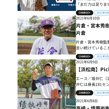
「まだ力は足りま
たいと思います。
CHARGE+
2021年5
練習を乗り越えて
2021年6月10日
つくっていきたいと
片倉・宮本秀
片倉
片倉・宮本秀樹監
言い続けているこ
と。コロナの影響
CHARGE+
2021年5
い。野球ができる
2021年6月9日
とだと思います。こ
【浜松南】Pic
エース／坂井仁（2
井仁は身長181
投げ込む。中学時
CHARGE+
2021年5
挑戦してみたかっ
2021年6月8日
本監督から左手の使
高崎・境原尚樹