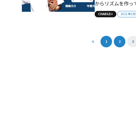
からリズムを作っ
大澤奏次郎、自分
CHARGE+
2021年5
番・福田昂生、５
ていきたいと思います
1
2
3