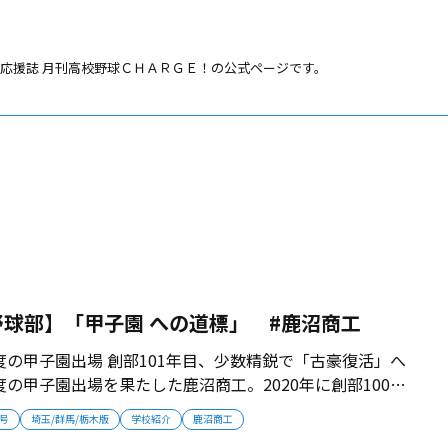
応援誌 月刊高校野球ＣＨＡＲＧＥ！の公式ページです。
球部】「甲子園 への道標」 #鹿沼商工
に2度の甲子園出場 創部101年目、少数精鋭で「古豪復活」へ
2度の甲子園出場を果たした鹿沼商工。2020年に創部100年
は、少数精鋭で復活を狙う。 ■甲子園の栄光の記憶 鹿沼
月号
埼玉/群馬/栃木版
学校紹介
鹿沼商工
代の1965、67年夏に甲子園出場を果たしている。甲子園