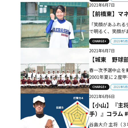
るのは監督主導で
2021年6月7日
ボトムアップ型を完
【前橋東】マ
「笑顔があふれる
で明るく、笑顔が
力できる仲間たち
CHARGE+
2021年5
と思います。試合
2021年6月7日
います」 ...
【城東 野球
春一次予選中止を乗
2001年夏に２
たチームは、春季
CHARGE+
2021年5
てを懸ける。 ■昨
2021年6月6日
誰も考えていなかった
【小山】『主将
手）』コラム 
谷島大介 主将（３