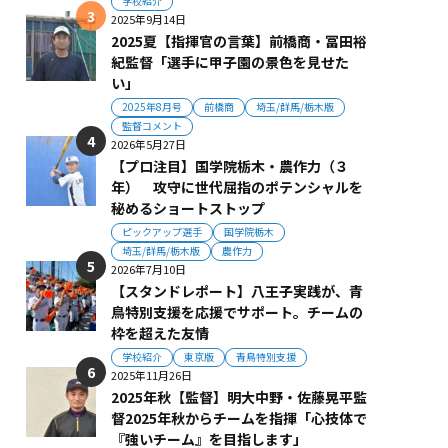
学校紹介
2025年9月14日
2025夏【指揮官の言葉】前橋商・冨田裕
紀監督「選手に甲子園の景色を見せた
い」
2025年8月号
前橋商
埼玉/群馬/栃木版
監督コメント
2026年5月27日
【プロ注目】国学院栃木・農作力（３
年） 攻守に世代屈指のポテンシャルを
秘めるショートストップ
ピックアップ選手
国学院栃木
埼玉/群馬/栃木版
農作力
2026年7月10日
【スタンドレポート】八王子実践が、青
鳥特別支援を応援でサポート。チームの
枠を超えた友情
学校紹介
東京版
青鳥特別支援
2025年11月26日
2025年秋【監督】明大中野・佐藤晃平監
督2025年秋からチームを指揮「心技体で
『強いチーム』を目指します」