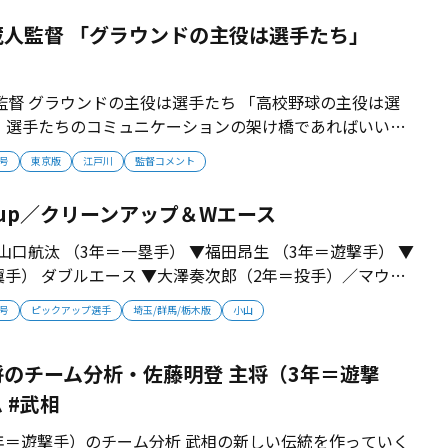
.
蔵人監督 「グラウンドの主役は選手たち」
監督 グラウンドの主役は選手たち 「高校野球の主役は選
、選手たちのコミュニケーションの架け橋であればいいと
ちが、野球を楽しみながら、生き生きと取り組める環境を
月号
東京版
江戸川
監督コメント
指導者の役割だと考えています」 【監督プロフィール】
れ。紅葉川―日体大。特別支...
k up／クリーンアップ＆Wエース
山口航汰 （3年＝一塁手） ▼福田昂生 （3年＝遊撃手） ▼
翼手） ダブルエース ▼大澤奏次郎（2年＝投手）／マウン
。大舞台で力を発揮するタイプだ ▼谷島大介主将
月号
ピックアップ選手
埼玉/群馬/栃木版
小山
（３年＝投手）／ゲーム作りの軸となる頼れる右腕 ...
のチーム分析・佐藤明登 主将（3年＝遊撃
 #武相
3年＝遊撃手）のチーム分析 武相の新しい伝統を作っていく