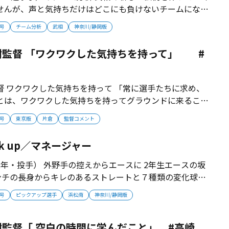
せんが、声と気持ちだけはどこにも負けないチームになり
投手力は課題ですが、打力、守備力、機動力は冬の厳しい
月号
チーム分析
武相
神奈川/静岡版
上がってきました。豊田監督とともに武相の新しい伝統を
思います」...
樹監督 「ワクワクした気持ちを持って」 #
督 ワクワクした気持ちを持って 「常に選手たちに求め、
とは、ワクワクした気持ちを持ってグラウンドに来るこ
はあるんだろうけど、だからと言って特別なことはしな
月号
東京版
片倉
監督コメント
喜びや、周りへの感謝の気持ちは、彼らが自然に感じるこ
れからもう一度、手綱を締め直して...
k up／マネージャー
年・投手） 外野手の控えからエースに 2年生エースの坂
センチの長身からキレのあるストレートと７種類の変化球を
代は外野手の控え選手だったが、「高校ではピッチャーに
月号
ピックアップ選手
浜松南
神奈川/静岡版
た」と志願。1年間で体重が5キロアップするとともに、山
い方を学び、エースに...
監督「 空白の時間に学んだこと」 #高崎