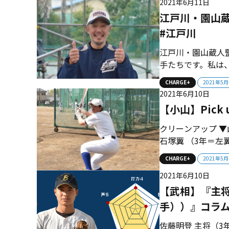
2021年6月11日
で白星を挙げるこ..
江戸川・園山
#江戸川
江戸川・園山蔵人
手たちです。私は
思います。選手た
CHARGE+
2021年5
作っていくことが
2021年6月10日
1974年東京都生ま
【小山】Pic
クリーンアップ ▼
石塚翼 （3年＝左
ド度胸抜群の技巧派左腕
CHARGE+
2021年5
2021年6月10日
【武相】『主将
手））』コラム
佐藤明登 主将（