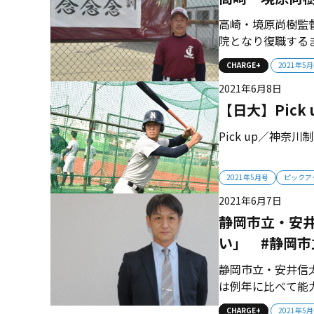
高崎・境原尚樹監督
院となり復職する
て再び学びました
CHARGE+
2021年5
きることに感謝し
2021年6月8日
たいと考えています
【日大】Pick 
2021年5月号
ピックア
2021年6月7日
静岡市立・安
い」 #静岡市
静岡市立・安井信
は例年に比べて能
て団結力が高い。
CHARGE+
2021年5