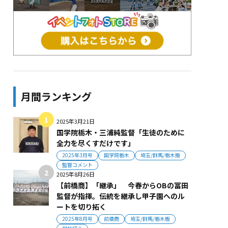
月間ランキング
2025年3月21日
国学院栃木・三浦純監督「生徒のために
全力を尽くすだけです」
2025年3月号
国学院栃木
埼玉/群馬/栃木版
監督コメント
2025年8月26日
【前橋商】「継承」 今春からOBの冨田
監督が指揮。伝統を継承し甲子園へのル
ートを切り拓く
2025年8月号
前橋商
埼玉/群馬/栃木版