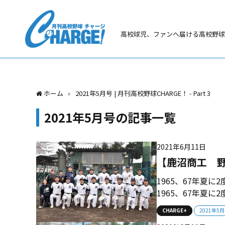
高校球児、ファンへ届ける高校野球
ホーム
2021年5月号 | 月刊高校野球CHARGE！ - Part 3
2021年5月号の記事一覧
2021年6月11日
【鹿沼商工 野
1965、67年夏
1965、67年夏に
目を迎えたチーム
CHARGE+
2021年5
商工は、鹿沼農商時