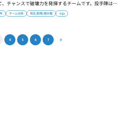
て、チャンスで破壊力を発揮するチームです。投手陣は、
がゲームを作っていきます。打撃は、１番・石塚翼、４
月号
チーム分析
埼玉/群馬/栃木版
小山
番・山口航汰が軸。私立相手でも勝ちきれるチームになっ
」...
4
5
6
7