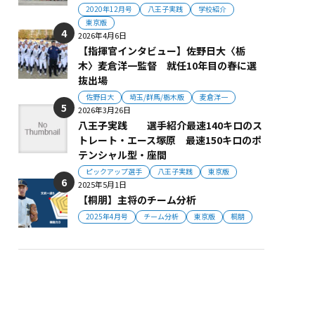
2020年12月号
八王子実践
学校紹介
東京版
2026年4月6日
【指揮官インタビュー】佐野日大〈栃
木〉麦倉洋一監督 就任10年目の春に選
抜出場
佐野日大
埼玉/群馬/栃木版
麦倉洋一
2026年3月26日
八王子実践 選手紹介最速140キロのス
トレート・エース塚原 最速150キロのポ
テンシャル型・座間
ピックアップ選手
八王子実践
東京版
2025年5月1日
【桐朋】主将のチーム分析
2025年4月号
チーム分析
東京版
桐朋