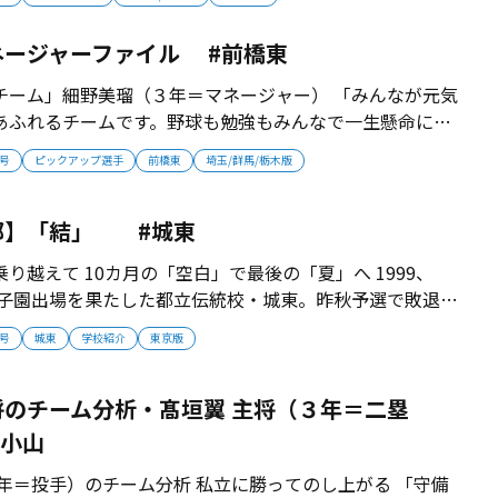
はなく、選手が主体的となって活躍できる部活。夏までに
成に近づけていきたい」 【監...
ネージャーファイル #前橋東
チーム」細野美瑠（３年＝マネージャー） 「みんなが元気
あふれるチームです。野球も勉強もみんなで一生懸命に努
です。このチームのマネージャーになって本当に良かった
月号
ピックアップ選手
前橋東
埼玉/群馬/栃木版
にはピンチもあるけど、みんなで乗り越えていきたいと思
部】「結」 #城東
り越えて 10カ月の「空白」で最後の「夏」へ 1999、
度甲子園出場を果たした都立伝統校・城東。昨秋予選で敗退し
予選がコロナ禍で中止になったことで「最後の夏」にすべ
月号
城東
学校紹介
東京版
秋は一次予選で日野に敗戦 10カ月の「空白」になるとは
。1999、2...
のチーム分析・髙垣翼 主将（３年＝二塁
#小山
年＝投手）のチーム分析 私立に勝ってのし上がる 「守備