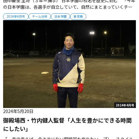
田中慶至 主将（３年＝捕手） 日本学園の校名を歴史に刻む 「今年
の日本学園は、各選手が自立していて、自然にまとまっていくチー
ムです。最速144キロのエース古川遼を軸に粘り強く戦っていきま
2024年4月号
チーム分析
日本学園
東京版
す。校名変更まであと２年。自分たちの代で甲子園出場を果たして
日本学園の校名を歴史に刻みたいと思います」...
2024年4月号
2024年5月20日
御殿場西・竹内健人監督「人生を豊かにできる時間
にしたい」
「一言で言えば、今までにない野球部を作りたい。プレースタイル