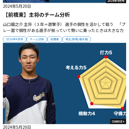
2024年4月号
2024年5月20日
【前橋東】主将のチーム分析
山口龍之介 主将（３年＝遊撃手） 選手の個性を活かして戦う 「プ
レー面で個性がある選手が揃っていて勢いに乗ったときは大きな力
を発揮するチームです。投手を中心とした守備からリズムを作って
2024年4月号
チーム分析
前橋東
埼玉/群馬/栃木版
攻撃へつなげていきます。思考自走野球を実践して、粘り強く戦っ
ていきたいと思います」...
CHARGE+
2024年5月20日