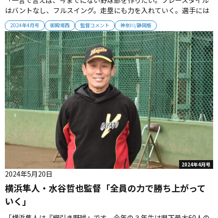
はバントなし、フルスイング。走塁にも力を入れていく。選手には
『チームの勝ち負けよりも、まず自分が対ピッチャーとの勝負に勝
2024年4月号
御殿場西
監督コメント
神奈川/静岡版
てるように』と伝えている。それが１番から９番までできたら、試
合は絶対に勝てると思っている。人生を豊かにできる3年間にして、
最終的には全員が上...
2024年4月号
2024年5月20日
横浜隼人・水谷哲也監督「全員の力で勝ち上がって
いく」
「横浜隼人は『綱引き野球』です。今年の３年生は県下最大60人の