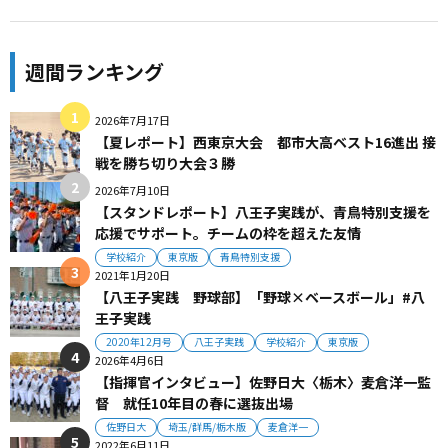
週間ランキング
2026年7月17日
【夏レポート】西東京大会 都市大高ベスト16進出 接
戦を勝ち切り大会３勝
2026年7月10日
【スタンドレポート】八王子実践が、青鳥特別支援を
応援でサポート。チームの枠を超えた友情
学校紹介
東京版
青鳥特別支援
2021年1月20日
【八王子実践 野球部】「野球×ベースボール」#八
王子実践
2020年12月号
八王子実践
学校紹介
東京版
2026年4月6日
【指揮官インタビュー】佐野日大〈栃木〉麦倉洋一監
督 就任10年目の春に選抜出場
佐野日大
埼玉/群馬/栃木版
麦倉洋一
2022年6月11日