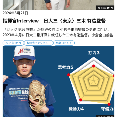
2024年4月号
2024年5月21日
指揮官Interview 日大三〈東京〉三木 有造監督
『ガッツ 気合 根性』が指導の原点 小倉全由前監督の勇退に伴い、
2023年４月に日大三指揮官に就任した三木有造監督。小倉全由前監
督のもと26年間参謀を務めチームの“たすき”を受けた指揮官は、昨
2024年4月号
指揮官インタビュー
監督コメント
夏の西東京大会で優勝。初陣で甲子園出場を成し遂げた。就任１年
を迎えた三木監督に聞いた。 ◾️愚直に繰...