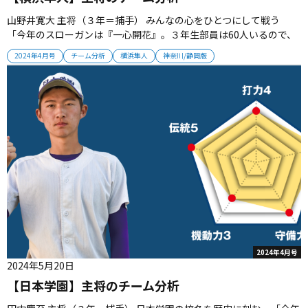
山野井寛大 主将（３年＝捕手） みんなの心をひとつにして戦う
「今年のスローガンは『一心開花』。３年生部員は60人いるので、
みんなの心をひとつにして戦っていきます。昨年の先輩たちの悔し
2024年4月号
チーム分析
横浜隼人
神奈川/静岡版
さを知っている選手が残っているので、先輩たちのためにも甲子園
へ行きたいと思います」...
2024年4月号
2024年5月20日
【日本学園】主将のチーム分析