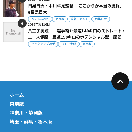
目黒日大・木川卓見監督 「ここからが本当の勝負」
#目黒日大
2022年5月号
東京版
監督コメント
目黒日大
2026年3月26日
八王子実践 選手紹介最速140キロのストレート・
エース塚原 最速150キロのポテンシャル型・座間
ピックアップ選手
八王子実践
東京版
ホーム
東京版
神奈川・静岡版
埼玉・群馬・栃木版