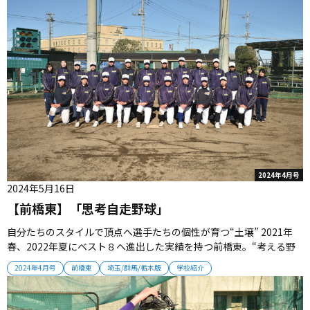
2024年4月号
2024年5月16日
【前橋東】「思考自走野球」
自分たちのスタイルで頂点へ選手たちの個性が育つ“土壌” 2021年
春、2022年夏にベスト８へ進出した実績を持つ前橋東。“考える野
球”を追求するチームは、英知を結集して甲子園を目指す。 ■切磋
2024年4月号
前橋東
埼玉/群馬/栃木版
学校紹介
琢磨は高校野球の原点 選手たちが育つ“土壌”がある。前橋東は、
2017年春にベスト４へ進出して周囲を驚かせると、シードエントリ
ー...