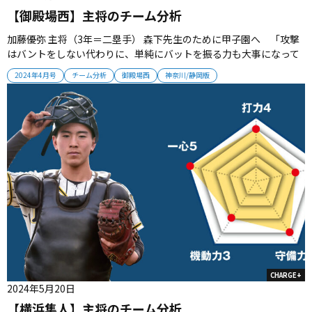
【御殿場西】主将のチーム分析
加藤優弥 主将（3年＝二塁手） 森下先生のために甲子園へ 「攻撃
はバントをしない代わりに、単純にバットを振る力も大事になって
きますし、盗塁やランエンドヒットなどの足を絡めていくこともカ
2024年4月号
チーム分析
御殿場西
神奈川/静岡版
ギになると思っています。守備に関しては2年間、森下先生にノック
を打ってもらって、自信を持っています。森下先生のためにも夏は甲
子園に行きま...
CHARGE+
2024年5月20日
【横浜隼人】主将のチーム分析