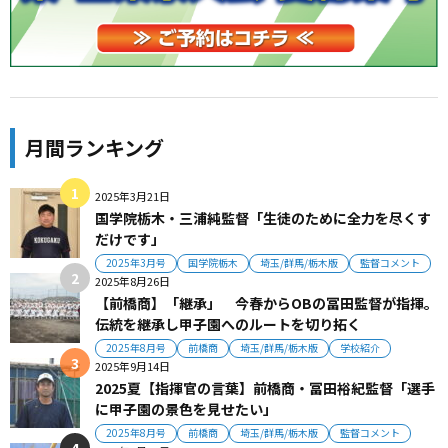
月間ランキング
2025年3月21日
国学院栃木・三浦純監督「生徒のために全力を尽くす
だけです」
2025年3月号
国学院栃木
埼玉/群馬/栃木版
監督コメント
2025年8月26日
【前橋商】「継承」 今春からOBの冨田監督が指揮。
伝統を継承し甲子園へのルートを切り拓く
2025年8月号
前橋商
埼玉/群馬/栃木版
学校紹介
2025年9月14日
2025夏【指揮官の言葉】前橋商・冨田裕紀監督「選手
に甲子園の景色を見せたい」
2025年8月号
前橋商
埼玉/群馬/栃木版
監督コメント