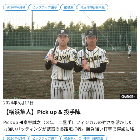
走野球』を実践していく 打撃陣山口龍之介主将（３年＝遊撃手）／
2024年4月号
ピックアップ選手
前橋東
埼玉/群馬/栃木版
兼松直太郎（３年＝左翼手）／栁岡脩雅（３年＝中堅手） シャープ
な打撃をみせる山口主将、柳岡がチャンスメークし主砲・兼松が４
番の役割を果た...
CHARGE+
2024年5月17日
【横浜隼人】Pick up & 投手陣
Pick up ◀︎秦野誠之（３年＝二塁手）フィジカルの強さを活かした
力強いバッティングが武器の長距離打者。勝負強い打撃で得点に絡
む ▶︎岩城匠海（３年＝遊撃手）今季の横浜隼人の攻守の要。低く鋭
2024年4月号
ピックアップ選手
横浜隼人
神奈川/静岡版