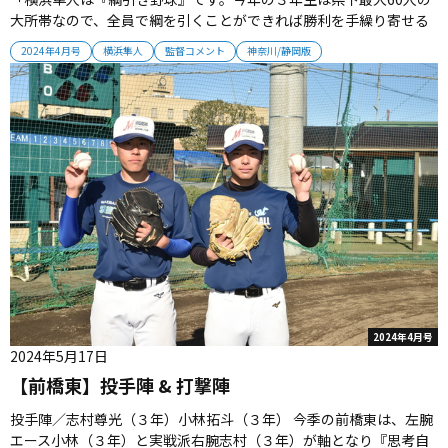
大所帯なので、全員で綱を引くことができれば勝利を手繰り寄せる
ことができます。レギュラー、控えも同じ隼人の選手。全員の力で
2024年4月号
横浜隼人
監督コメント
神奈川/静岡版
勝ち上がっていきたいと思います」 監督プロフィール1964年徳島県
生まれ。徳島市立−国士舘大。国士舘高コーチを経て、1991年に横
浜隼人監...
2024年4月号
2024年5月17日
【前橋東】投手陣 & 打撃陣
投手陣／志村尊光（３年）小林拓斗（３年） 今季の前橋東は、左腕
エース小林（３年）と実戦派右腕志村（３年）が軸となり『思考自