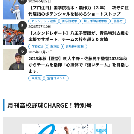
2026年5月27日
【プロ注目】国学院栃木・農作力（３年） 攻守に世
代屈指のポテンシャルを秘めるショートストップ
ピックアップ選手
国学院栃木
埼玉/群馬/栃木版
農作力
2026年7月10日
【スタンドレポート】八王子実践が、青鳥特別支援を
応援でサポート。チームの枠を超えた友情
学校紹介
東京版
青鳥特別支援
2025年11月26日
2025年秋【監督】明大中野・佐藤晃平監督2025年秋
からチームを指揮「心技体で『強いチーム』を目指し
ます」
東京版
監督コメント
月刊高校野球CHARGE！特別号