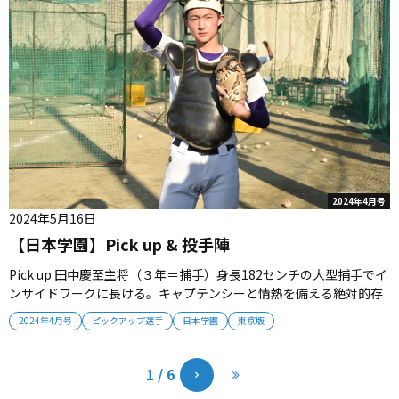
2024年4月号
2024年5月16日
【日本学園】Pick up & 投手陣
Pick up 田中慶至主将（３年＝捕手）身長182センチの大型捕手でイ
ンサイドワークに長ける。キャプテンシーと情熱を備える絶対的存
在だ 河野陽向（３年＝中堅手）右中間へ鋭い打球を飛ばす右の強打
2024年4月号
ピックアップ選手
日本学園
東京版
者。１番バッターとしてチームを活性、守備では強肩を活かした本
塁送球を見せる 投手陣 吉田成（３年）／西山虎太朗（３年）／古川
遼...
1 / 6