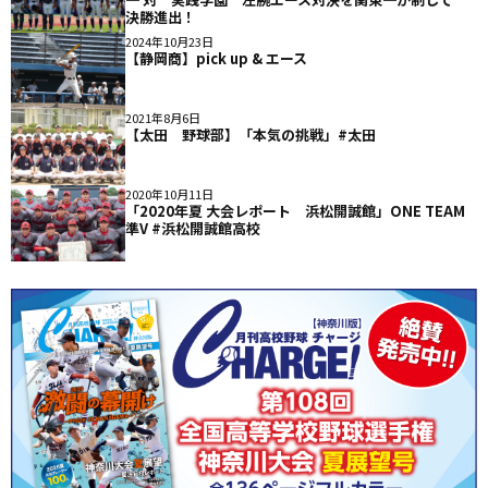
決勝進出！
2024年10月23日
【静岡商】pick up & エース
2021年8月6日
【太田 野球部】「本気の挑戦」#太田
2020年10月11日
「2020年夏 大会レポート 浜松開誠館」ONE TEAM
準V #浜松開誠館高校