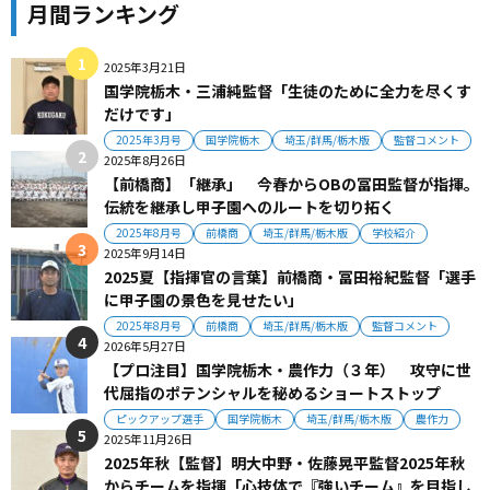
月間ランキング
2025年3月21日
国学院栃木・三浦純監督「生徒のために全力を尽くす
だけです」
2025年3月号
国学院栃木
埼玉/群馬/栃木版
監督コメント
2025年8月26日
【前橋商】「継承」 今春からOBの冨田監督が指揮。
伝統を継承し甲子園へのルートを切り拓く
2025年8月号
前橋商
埼玉/群馬/栃木版
学校紹介
2025年9月14日
2025夏【指揮官の言葉】前橋商・冨田裕紀監督「選手
に甲子園の景色を見せたい」
2025年8月号
前橋商
埼玉/群馬/栃木版
監督コメント
2026年5月27日
【プロ注目】国学院栃木・農作力（３年） 攻守に世
代屈指のポテンシャルを秘めるショートストップ
ピックアップ選手
国学院栃木
埼玉/群馬/栃木版
農作力
2025年11月26日
2025年秋【監督】明大中野・佐藤晃平監督2025年秋
からチームを指揮「心技体で『強いチーム』を目指し