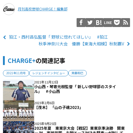
月刊高校野球CHARGE！編集部
LINE
狛江・西村昌弘監督「 野球に惚れてほしい」 #狛江
秋季神奈川大会 優勝【東海大相模】秋制覇V
CHARGE+
の関連記事
2021年11月号
レジェンドインタビュー
斉藤和巳
2021年11月12日
小山西・琴寄元樹監督「 新しい野球部のスタイ
ル」 #小山西
2023年2月6日
【茂木】 「山の子魂2023」
2025年9月25日
2025年夏 東東京大会【戦記】東東京準決勝 関東
一 対 実践学園 左腕エース対決を関東一が制して