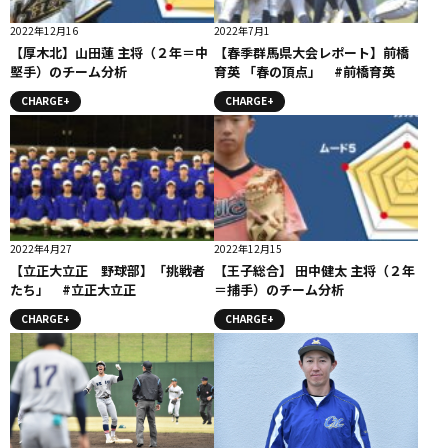
2022年12月16
2022年7月1
【厚木北】山田蓮 主将（２年＝中
【春季群馬県大会レポート】前橋
堅手）のチーム分析
育英 「春の頂点」 #前橋育英
CHARGE+
CHARGE+
2022年4月27
2022年12月15
【立正大立正 野球部】「挑戦者
【王子総合】 田中健太 主将（２年
たち」 #立正大立正
＝捕手）のチーム分析
CHARGE+
CHARGE+