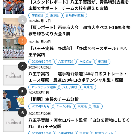
【スタンドレポート】八王子実践が、青鳥特別支援を
応援でサポート。チームの枠を超えた友情
学校紹介
東京版
青鳥特別支援
2026年7月17日
【夏レポート】西東京大会 都市大高ベスト16進出 接
戦を勝ち切り大会３勝
2021年1月20日
【八王子実践 野球部】「野球×ベースボール」#八
王子実践
2020年12月号
八王子実践
学校紹介
東京版
2026年3月26日
八王子実践 選手紹介最速140キロのストレート・
エース塚原 最速150キロのポテンシャル型・座間
ピックアップ選手
八王子実践
東京版
2025年5月1日
【桐朋】主将のチーム分析
2025年4月号
チーム分析
東京版
桐朋
2021年1月20日
八王子実践・河本ロバート監督 「自分を置物にしてく
れ」 #八王子実践
2020年12月号
八王子実践
東京版
監督コメント