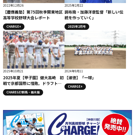
2022年12月26
2025年2月22
【慶應義塾】第75回秋季関東地区
調布南・加藤洋章監督「新しい伝
高等学校野球大会レポート
統を作っていく」
CHARGE+
2025年2月号
2025年10月21
2024年9月11
2025年夏【甲子園】健大高崎 初
【淑徳】「一球」
戦で京都国際に惜敗。ドラフト候
CHARGE+
補・石垣元気がリリーフ好投も３
CHAREGE!群馬・栃木版
対６で無念の敗戦