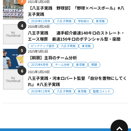
2021年1月20日
【八王子実践 野球部】「野球×ベースボール」#八
王子実践
2020年12月号
八王子実践
学校紹介
東京版
2026年3月26日
八王子実践 選手紹介最速140キロのストレート・
エース塚原 最速150キロのポテンシャル型・座間
ピックアップ選手
八王子実践
東京版
2025年5月1日
【桐朋】主将のチーム分析
2025年4月号
チーム分析
東京版
桐朋
2021年1月20日
八王子実践・河本ロバート監督 「自分を置物にしてく
れ」 #八王子実践
2020年12月号
八王子実践
東京版
監督コメント