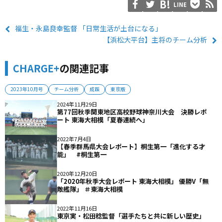
LINE
福生・永島良幸監督 「日常生活が土台になる」
【浜松大平台】主将のチーム分析
CHARGE+
の関連記事
2023年10月号
チーム分析
成蹊
東京版
2024年11月29日
第77回秋季関東地区高校野球神奈川大会 決勝レポ
ート 東海大相模「夏春連続へ」
2022年7月4日
【春季群馬県大会レポート】桐生第一「進化する才
能」 #桐生第一
2020年12月20日
「2020年秋季大会レポート 東海大相模」 優勝V「無
敵艦隊」 ＃東海大相模
2022年11月16日
東京実・松田稔監督「選手たちと共に新しい歴史」