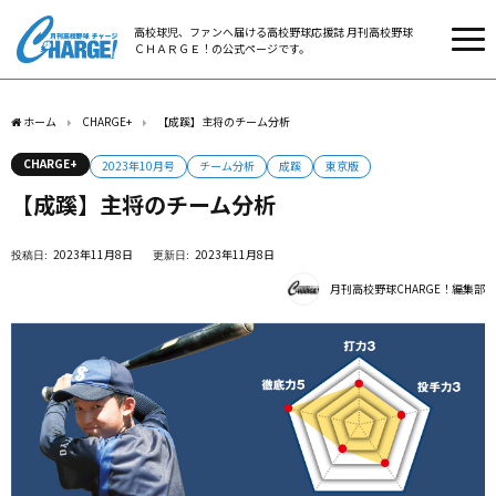
高校球児、ファンへ届ける高校野球応援誌 月刊高校野球
ＣＨＡＲＧＥ！の公式ページです。
ホーム
CHARGE+
【成蹊】主将のチーム分析
CHARGE+
2023年10月号
チーム分析
成蹊
東京版
【成蹊】主将のチーム分析
2023年11月8日
2023年11月8日
月刊高校野球CHARGE！編集部