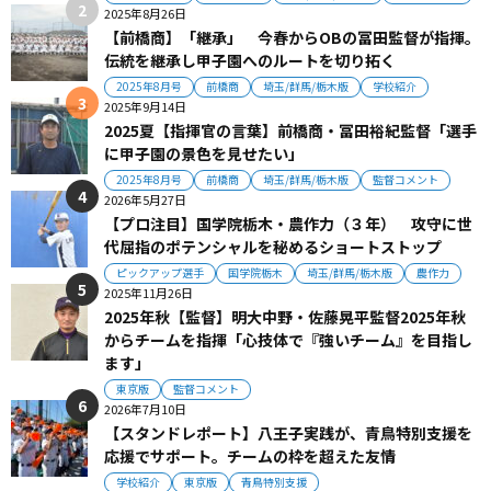
2025年8月26日
【前橋商】「継承」 今春からOBの冨田監督が指揮。
伝統を継承し甲子園へのルートを切り拓く
2025年8月号
前橋商
埼玉/群馬/栃木版
学校紹介
2025年9月14日
2025夏【指揮官の言葉】前橋商・冨田裕紀監督「選手
に甲子園の景色を見せたい」
2025年8月号
前橋商
埼玉/群馬/栃木版
監督コメント
2026年5月27日
【プロ注目】国学院栃木・農作力（３年） 攻守に世
代屈指のポテンシャルを秘めるショートストップ
ピックアップ選手
国学院栃木
埼玉/群馬/栃木版
農作力
2025年11月26日
2025年秋【監督】明大中野・佐藤晃平監督2025年秋
からチームを指揮「心技体で『強いチーム』を目指し
ます」
東京版
監督コメント
2026年7月10日
【スタンドレポート】八王子実践が、青鳥特別支援を
応援でサポート。チームの枠を超えた友情
学校紹介
東京版
青鳥特別支援