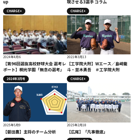
up
現させる3選手 コラム
CHARGE+
CHARGE+
2024年4月6
2021年3月13
【第96回選抜高校野球大会 選考レ
【工学院大附】Wエース／島﨑龍
ポート】桐光学園「無念の選考」
斗・並木勇吾 ＃工学院大附
2024年3月号
CHARGE+
2025年5月9
2025年2月18
【磐田農】主将のチーム分析
【広尾】「凡事徹底」