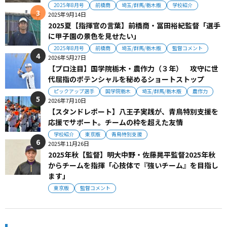
2025年8月号
前橋商
埼玉/群馬/栃木版
学校紹介
2025年9月14日
2025夏【指揮官の言葉】前橋商・冨田裕紀監督「選手
に甲子園の景色を見せたい」
2025年8月号
前橋商
埼玉/群馬/栃木版
監督コメント
2026年5月27日
【プロ注目】国学院栃木・農作力（３年） 攻守に世
代屈指のポテンシャルを秘めるショートストップ
ピックアップ選手
国学院栃木
埼玉/群馬/栃木版
農作力
2026年7月10日
【スタンドレポート】八王子実践が、青鳥特別支援を
応援でサポート。チームの枠を超えた友情
学校紹介
東京版
青鳥特別支援
2025年11月26日
2025年秋【監督】明大中野・佐藤晃平監督2025年秋
からチームを指揮「心技体で『強いチーム』を目指し
ます」
東京版
監督コメント