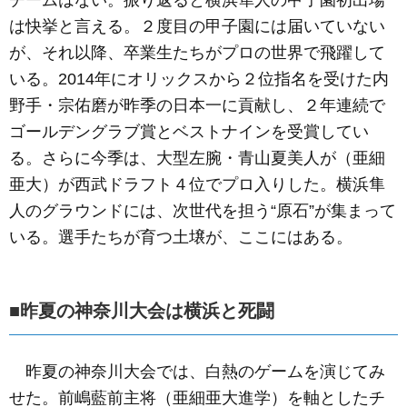
チームはない。振り返ると横浜隼人の甲子園初出場
は快挙と言える。２度目の甲子園には届いていない
が、それ以降、卒業生たちがプロの世界で飛躍して
いる。2014年にオリックスから２位指名を受けた内
野手・宗佑磨が昨季の日本一に貢献し、２年連続で
ゴールデングラブ賞とベストナインを受賞してい
る。さらに今季は、大型左腕・青山夏美人が（亜細
亜大）が西武ドラフト４位でプロ入りした。横浜隼
人のグラウンドには、次世代を担う“原石”が集まって
いる。選手たちが育つ土壌が、ここにはある。
■昨夏の神奈川大会は横浜と死闘
昨夏の神奈川大会では、白熱のゲームを演じてみ
せた。前嶋藍前主将（亜細亜大進学）を軸としたチ