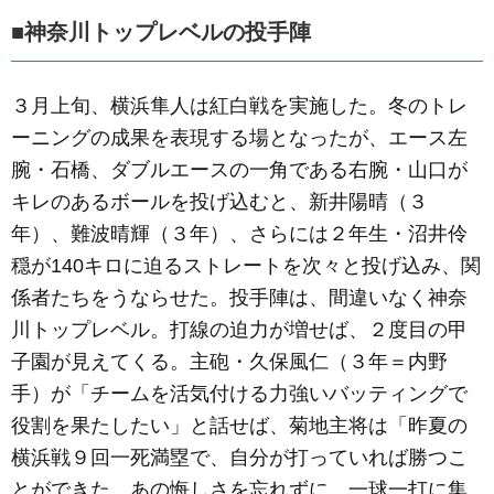
■神奈川トップレベルの投手陣
３月上旬、横浜隼人は紅白戦を実施した。冬のトレ
ーニングの成果を表現する場となったが、エース左
腕・石橋、ダブルエースの一角である右腕・山口が
キレのあるボールを投げ込むと、新井陽晴（３
年）、難波晴輝（３年）、さらには２年生・沼井伶
穏が140キロに迫るストレートを次々と投げ込み、関
係者たちをうならせた。投手陣は、間違いなく神奈
川トップレベル。打線の迫力が増せば、２度目の甲
子園が見えてくる。主砲・久保風仁（３年＝内野
手）が「チームを活気付ける力強いバッティングで
役割を果たしたい」と話せば、菊地主将は「昨夏の
横浜戦９回一死満塁で、自分が打っていれば勝つこ
とができた。あの悔しさを忘れずに、一球一打に集