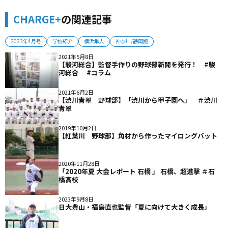
CHARGE+
の関連記事
2023年4月号
学校紹介
横浜隼人
神奈川/静岡版
2021年5月8日
【駿河総合】監督手作りの野球部新聞を発行！ #駿
河総合 #コラム
2021年6月2日
【渋川青翠 野球部】「渋川から甲子園へ」 ＃渋川
青翠
2019年10月2日
【紅葉川 野球部】角材から作ったマイロングバット
2020年11月28日
「2020年夏 大会レポート 石橋 」 石橋、超進撃 ＃石
橋高校
2023年9月8日
日大豊山・福島直也監督「夏に向けて大きく成長」