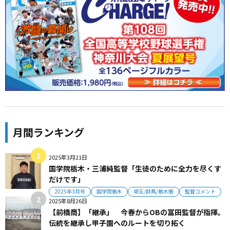
月間ランキング
2025年3月21日
国学院栃木・三浦純監督「生徒のために全力を尽くす
だけです」
2025年3月号
国学院栃木
埼玉/群馬/栃木版
監督コメント
2025年8月26日
【前橋商】「継承」 今春からOBの冨田監督が指揮。
伝統を継承し甲子園へのルートを切り拓く