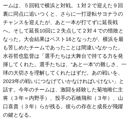
ームは、５回戦で横浜と対戦。１対２で迎えた９回
裏に同点に追いつくと、さらに一打逆転サヨナラの
チャンスを迎えたが、あと一本が打てずに延長戦
へ。そして延長10回に２失点して２対４での惜敗と
なった。大会結果はベスト16となったが、横浜を最
も苦しめたチームであったことは間違いなかった。
水谷哲也監督は「選手たちは大舞台で持てる力を発
揮してくれた。選手たちは、“あと一本”の難しさ、一
球の大切さを理解してくれたはずだ。あの戦いを、
2023年の戦いにつなげていかなければいけない」と
話す。今年のチームは、激闘を経験した菊地唯仁主
将（３年＝内野手）、投手の石橋飛和（３年）、山
口喜貴（３年）らが残る。彼らの存在と成長が飛躍
の鍵となる。