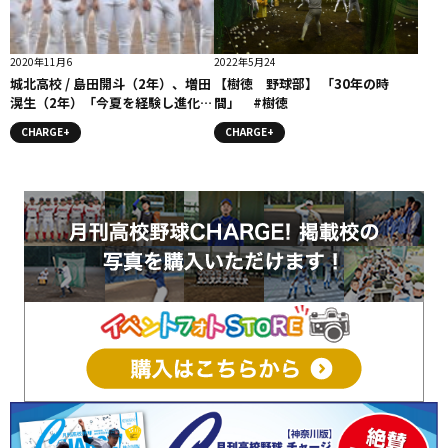
2020年11月6
2022年5月24
城北高校 / 島田開斗（2年）、増田
【樹徳 野球部】 「30年の時
滉生（2年）「今夏を経験し進化を
間」 #樹徳
遂げる両右腕」コラム #城北高校
CHARGE+
CHARGE+