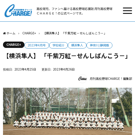
高校球児、ファンへ届ける高校野球応援誌 月刊高校野球
ＣＨＡＲＧＥ！の公式ページです。
ホーム
CHARGE+
【横浜隼人】 「千紫万紅－せんしばんこう－」
CHARGE+
2023年4月号
学校紹介
横浜隼人
神奈川/静岡版
【横浜隼人】 「千紫万紅－せんしばんこう－」
2023年4月25日
2023年4月26日
月刊高校野球CHARGE！編集部