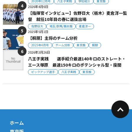
2020年12月号
八王子実践
学校紹介
東京版
2026年4月6日
【指揮官インタビュー】佐野日大〈栃木〉麦倉洋一監
督 就任10年目の春に選抜出場
佐野日大
埼玉/群馬/栃木版
麦倉洋一
2025年5月1日
【桐朋】主将のチーム分析
2025年4月号
チーム分析
東京版
桐朋
2026年3月26日
八王子実践 選手紹介最速140キロのストレート・
エース塚原 最速150キロのポテンシャル型・座間
ピックアップ選手
八王子実践
東京版
ホーム
東京版