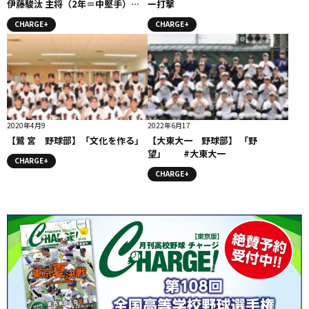
伊藤駿汰 主将（2年＝中堅手） #
ー打撃
矢板中央
CHARGE+
CHARGE+
2020年4月9
2022年6月17
【鷺 宮 野球部】「文化を作る」
【大東大一 野球部】 「野
望」 #大東大一
CHARGE+
CHARGE+