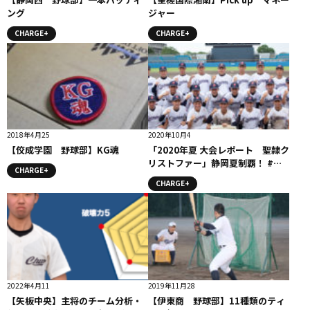
ング
ジャー
CHARGE+
CHARGE+
2018年4月25
2020年10月4
【佼成学園 野球部】KG魂
「2020年夏 大会レポート 聖隷ク
リストファー」静岡夏制覇！ #聖
CHARGE+
隷クリストファー
CHARGE+
2022年4月11
2019年11月28
【矢板中央】主将のチーム分析・
【伊東商 野球部】11種類のティ