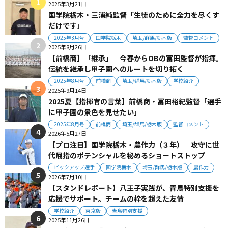
2025年3月21日
国学院栃木・三浦純監督「生徒のために全力を尽くす
だけです」
2025年3月号
国学院栃木
埼玉/群馬/栃木版
監督コメント
2025年8月26日
【前橋商】「継承」 今春からOBの冨田監督が指揮。
伝統を継承し甲子園へのルートを切り拓く
2025年8月号
前橋商
埼玉/群馬/栃木版
学校紹介
2025年9月14日
2025夏【指揮官の言葉】前橋商・冨田裕紀監督「選手
に甲子園の景色を見せたい」
2025年8月号
前橋商
埼玉/群馬/栃木版
監督コメント
2026年5月27日
【プロ注目】国学院栃木・農作力（３年） 攻守に世
代屈指のポテンシャルを秘めるショートストップ
ピックアップ選手
国学院栃木
埼玉/群馬/栃木版
農作力
2026年7月10日
【スタンドレポート】八王子実践が、青鳥特別支援を
応援でサポート。チームの枠を超えた友情
学校紹介
東京版
青鳥特別支援
2025年11月26日