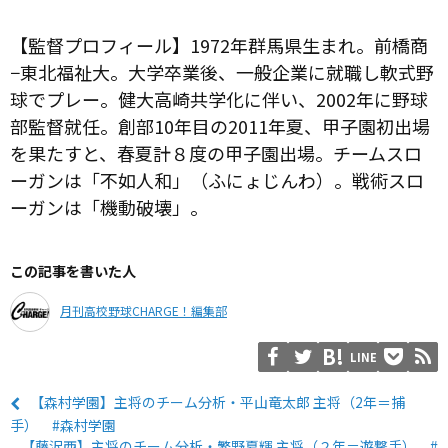
【監督プロフィール】1972年群馬県生まれ。前橋商
−東北福祉大。大学卒業後、一般企業に就職し軟式野
球でプレー。健大高崎共学化に伴い、2002年に野球
部監督就任。創部10年目の2011年夏、甲子園初出場
を果たすと、春夏計８度の甲子園出場。チームスロ
ーガンは「不如人和」（ふにょじんわ）。戦術スロ
ーガンは「機動破壊」。
この記事を書いた人
月刊高校野球CHARGE！編集部
LINE
【森村学園】主将のチーム分析・平山竜太郎 主将（2年＝捕
手） #森村学園
【藤沢西】主将のチーム分析・繁野夏輝 主将（２年＝遊撃手） #