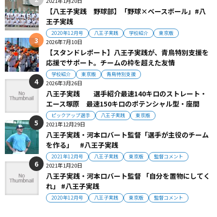
2021年1月20日
【八王子実践 野球部】「野球×ベースボール」#八
王子実践
2020年12月号
八王子実践
学校紹介
東京版
2026年7月10日
【スタンドレポート】八王子実践が、青鳥特別支援を
応援でサポート。チームの枠を超えた友情
学校紹介
東京版
青鳥特別支援
2026年3月26日
八王子実践 選手紹介最速140キロのストレート・
エース塚原 最速150キロのポテンシャル型・座間
ピックアップ選手
八王子実践
東京版
2021年12月29日
八王子実践・河本ロバート監督「選手が主役のチーム
を作る」 #八王子実践
2021年12月号
八王子実践
東京版
監督コメント
2021年1月20日
八王子実践・河本ロバート監督 「自分を置物にしてく
れ」 #八王子実践
2020年12月号
八王子実践
東京版
監督コメント