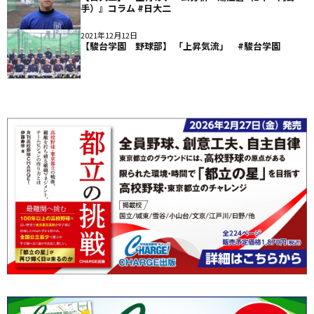
手）』コラム #日大二
2021年12月12日
【駿台学園 野球部】 「上昇気流」 #駿台学園