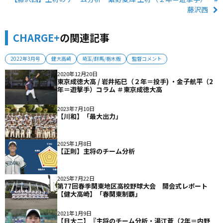
藤沢西
CHARGE+
の関連記事
2022年3月号
健大高崎
埼玉/群馬/栃木版
監督コメント
2020年12月20日
東京成徳大高 / 岩井拓巳（２年＝投手) ・金子航平（2
年＝遊撃手）コラム ＃東京成徳大高
2023年7月10日
【川和】「最大出力」
2025年1月8日
【正則】主将のチーム分析
2025年7月22日
第77回春季関東地区高校野球大会 開会式レポート
【健大高崎】「春関東制覇」
2021年1月9日
【日大二】『主将のチーム分析・湯江蒼（2年＝内野