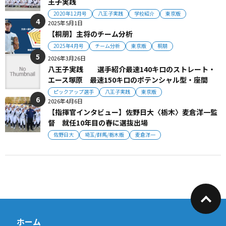
王子実践
2020年12月号
八王子実践
学校紹介
東京版
2025年5月1日
【桐朋】主将のチーム分析
2025年4月号
チーム分析
東京版
桐朋
2026年3月26日
八王子実践 選手紹介最速140キロのストレート・
エース塚原 最速150キロのポテンシャル型・座間
ピックアップ選手
八王子実践
東京版
2026年4月6日
【指揮官インタビュー】佐野日大〈栃木〉麦倉洋一監
督 就任10年目の春に選抜出場
佐野日大
埼玉/群馬/栃木版
麦倉洋一
ホーム