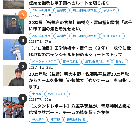
伝統を継承し甲子園へのルートを切り拓く
2025年8月号
前橋商
埼玉/群馬/栃木版
学校紹介
2025年9月14日
2025夏【指揮官の言葉】前橋商・冨田裕紀監督「選手
に甲子園の景色を見せたい」
2025年8月号
前橋商
埼玉/群馬/栃木版
監督コメント
2026年5月27日
【プロ注目】国学院栃木・農作力（３年） 攻守に世
代屈指のポテンシャルを秘めるショートストップ
ピックアップ選手
国学院栃木
埼玉/群馬/栃木版
農作力
2025年11月26日
2025年秋【監督】明大中野・佐藤晃平監督2025年秋
からチームを指揮「心技体で『強いチーム』を目指し
ます」
東京版
監督コメント
2026年7月10日
【スタンドレポート】八王子実践が、青鳥特別支援を
応援でサポート。チームの枠を超えた友情
学校紹介
東京版
青鳥特別支援