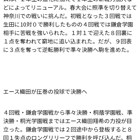
どによってリニューアル。春大会に照準を切り替えて
神奈川での戦いに挑んだ。初戦となった３回戦では
生田に
10
対０で勝利したものの４回戦では鎌倉学園
相手に苦戦を強いられた。１対１で迎えた８回裏に
１点を奪われて窮地に追い込まれた。だが、９回表
に３点を奪って逆転勝利で準々決勝へ駒を進めた。
エース織田が圧巻の投球で決勝へ
４回戦・鎌倉学園戦から準々決勝・桐蔭学園戦、準
決勝・桐光学園戦まではエース織田翔希の力投が目
立った。鎌倉学園戦では２回途中から登板すると８
回１失点のロングリリーフで勝利を呼び込んだ。桐