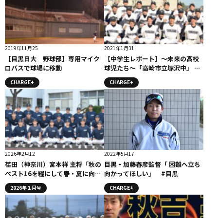
2019年11月25
2021年1月31
【目黒日大 野球部】専用マイク
【中学生レポート】〜未来の高校
ロバスで球場に移動
球児たち〜「高崎市立塚沢中」 #
中学野球部
CHARGE+
CHARGE+
2026年2月12
2022年5月17
荏田（神奈川）宮本祥 主将「秋の
目黒・加藤春彦監督「 困難へ立ち
ベスト16を糧にして春・夏に向か
向かってほしい」 #目黒
って挑戦していきたい」
2026年１月号
CHARGE+