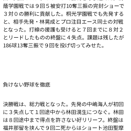
蔭学園戦では９回５被安打
10
奪三振の完封ショーで
３対０の勝利に貢献した。桐光学園戦でも先発する
と、相手先発・林晃成とプロ注目エース同士の対戦
となった。打線の援護も受けると７回までに８対２
とリードしたものの終盤に４失点。課題は残したが
186
球
13
奪三振で９回を投げ切ってみせた。
負けない野球を徹底
決勝戦は、総力戦となった。先発の中嶋海人が初回
に３失点して１回途中から林田滉生につなぐ。林田
は８回途中まで得点を許さない好リリーフ。終盤は
福井那留を挟んで９回二死からはショート池田聖摩