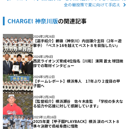
全の継投策で夏に向けて手応え
CHARGE! 神奈川版
の関連記事
2026年2月26日
【選手紹介】鶴嶺（神奈川）内田謙介主将（2年＝遊
撃手）「ベスト16を越えてベスト８を目指したい」
2026年1月6日
西武ライオンズ育成4位指名［川和］濱岡 蒼太 球団挨
拶での取材インタビュー
2026年5月12日
【チームレポート】横浜隼人 17年ぶり２度目の甲
子園へ
2026年2月24日
【監督紹介】横浜瀬谷 佐々木圭監 「学校の多大な
る協力や応援に対して感謝しています」
2025年11月16日
2025年夏【甲子園PLAYBACK】横浜 涙のベスト８
準々決勝で県岐阜商に惜敗