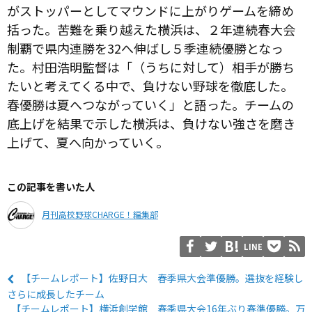
がストッパーとしてマウンドに上がりゲームを締め
括った。苦難を乗り越えた横浜は、２年連続春大会
制覇で県内連勝を
32
へ伸ばし５季連続優勝となっ
た。村田浩明監督は「（うちに対して）相手が勝ち
たいと考えてくる中で、負けない野球を徹底した。
春優勝は夏へつながっていく」と語った。チームの
底上げを結果で示した横浜は、負けない強さを磨き
上げて、夏へ向かっていく。
この記事を書いた人
月刊高校野球CHARGE！編集部
LINE
【チームレポート】佐野日大 春季県大会準優勝。選抜を経験し
さらに成長したチーム
【チームレポート】横浜創学館 春季県大会16年ぶり春準優勝。万