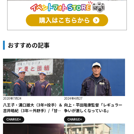
おすすめの記事
2020年7月24
2024年4月27
八王子・溝口雄大（3年=投手）＆
向上・平田隆康監督「レギュラー
吉井皓紀（3年＝外野手）/「甘
争いが激しくなっている」
さ」の改善を誓う投打の中心 コラ
CHARGE+
CHARGE+
ム