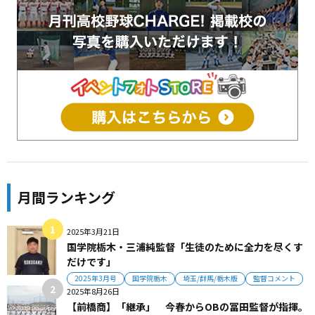
月間ランキング
2025年3月21日
国学院栃木・三浦純監督「生徒のために全力を尽くす
だけです」
2025年3月号
国学院栃木
埼玉/群馬/栃木版
監督コメント
2025年8月26日
【前橋商】「継承」 今春からOBの冨田監督が指揮。