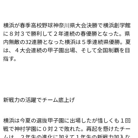
横浜が春季高校野球神奈川県大会決勝で横浜創学館
に８対３で勝利して２年連続の春優勝となった。県
内無敵の
32
連勝となった横浜は５季連続県優勝。夏
は、４大会連続の甲子園出場、そして全国制覇を目
指す。
新戦力の活躍でチーム底上げ
横浜は今夏の選抜甲子園に出場したが惜しくも１回
戦で神村学園に０対２で敗れた。再起を懸けたチー
ムは、２年生の進化に加えて１年生の新戦力加入な