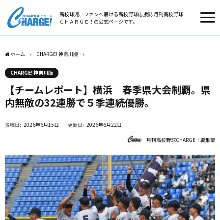
高校球児、ファンへ届ける高校野球応援誌 月刊高校野球
ＣＨＡＲＧＥ！の公式ページです。
ホーム
CHARGE! 神奈川版
【チームレポート】横浜 春季県大会制覇。県内無敵の32
CHARGE! 神奈川版
【チームレポート】横浜 春季県大会制覇。県
内無敵の32連勝で５季連続優勝。
2026年6月15日
2026年6月22日
月刊高校野球CHARGE！編集部