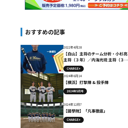
おすすめの記事
2022年4月28
【白山】主将のチーム分析・小杉亮
主将（３年）／内海光琉 主将（３
年） #白山
CHARGE+
2024年6月14
【横浜】打撃陣 & 投手陣
2024年5月号
2024年12月7
【國學院】「凡事徹底」
CHARGE+