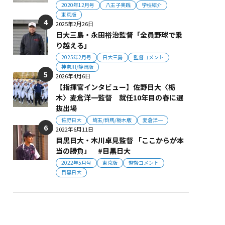
2020年12月号
八王子実践
学校紹介
東京版
2025年2月26日
日大三島・永田裕治監督「全員野球で乗
り越える」
2025年2月号
日大三島
監督コメント
神奈川/静岡版
2026年4月6日
【指揮官インタビュー】佐野日大〈栃
木〉麦倉洋一監督 就任10年目の春に選
抜出場
佐野日大
埼玉/群馬/栃木版
麦倉洋一
2022年6月11日
目黒日大・木川卓見監督 「ここからが本
当の勝負」 #目黒日大
2022年5月号
東京版
監督コメント
目黒日大