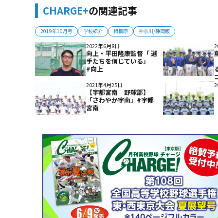
CHARGE+
の関連記事
2019年10月号
学校紹介
相模原
神奈川/静岡版
2022年6月8日
2
向上・平田隆康監督「 選
手たちを信じている」
#向上
2021年4月25日
2
【宇都宮南 野球部】
「さわやか宇南」#宇都
宮南