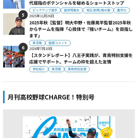
代屈指のポテンシャルを秘めるショートストップ
ピックアップ選手
国学院栃木
埼玉/群馬/栃木版
農作力
2025年11月26日
2025年秋【監督】明大中野・佐藤晃平監督2025年秋
からチームを指揮「心技体で『強いチーム』を目指し
ます」
東京版
監督コメント
2026年7月10日
【スタンドレポート】八王子実践が、青鳥特別支援を
応援でサポート。チームの枠を超えた友情
学校紹介
東京版
青鳥特別支援
月刊高校野球CHARGE！特別号