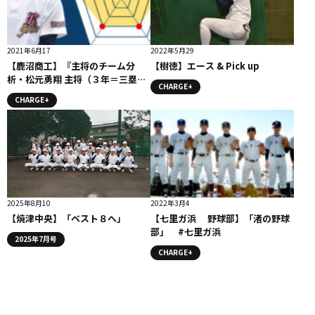
2021年6月17
2022年5月29
【鹿沼商工】『主将のチーム分
【樹徳】エース & Pick up
析・松元勇翔 主将（３年＝三塁
CHARGE+
手）』コラム #鹿沼商工
CHARGE+
2025年8月10
2022年3月4
【焼津中央】「ベスト８へ」
【七里ガ浜 野球部】「渚の野球
部」 #七里ガ浜
2025年7月号
CHARGE+