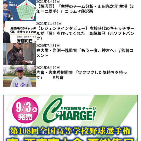
2021年4月18日
【藤沢西】『主将のチーム分析・山田光之介 主将（2
年＝二塁手）』コラム #藤沢西
2021年11月24日
【レジェンドインタビュー】高校時代のキャッチボー
ルが『肩』を作ってくれた 斉藤和巳（元ソフトバン
ク）
2020年7月31日
専大附・岩渕一隆監督「もう一度、神宮へ」 / 監督コ
メント
2021年6月10日
片倉・宮本秀樹監督 「ワクワクした気持ちを持っ
て」 #片倉