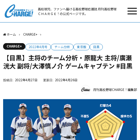
高校球児、ファンへ届ける高校野球応援誌 月刊高校野球
ＣＨＡＲＧＥ！の公式ページです。
ホーム
CHARGE+
【目黒】主将のチーム分析・原龍大 主将/廣瀬洸大 副将/大澤慎ノ介 
CHARGE+
2022年4月号
チーム分析
東京版
目黒
【目黒】主将のチーム分析・原龍大 主将/廣瀬
洸大 副将/大澤慎ノ介 ゲームキャプテン #目黒
2022年4月27日
2022年4月26日
月刊高校野球CHARGE！編集部