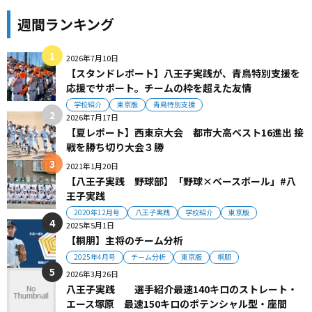
週間ランキング
2026年7月10日
【スタンドレポート】八王子実践が、青鳥特別支援を
応援でサポート。チームの枠を超えた友情
学校紹介
東京版
青鳥特別支援
2026年7月17日
【夏レポート】西東京大会 都市大高ベスト16進出 接
戦を勝ち切り大会３勝
2021年1月20日
【八王子実践 野球部】「野球×ベースボール」#八
王子実践
2020年12月号
八王子実践
学校紹介
東京版
2025年5月1日
【桐朋】主将のチーム分析
2025年4月号
チーム分析
東京版
桐朋
2026年3月26日
八王子実践 選手紹介最速140キロのストレート・
エース塚原 最速150キロのポテンシャル型・座間