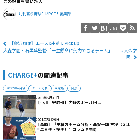
この記事を書いた人
月刊高校野球CHARGE！編集部
LINE
【藤沢翔陵】エース&主砲& Pick up
大森学園・石黒隼監督「一生懸命に努力できるチーム」 #大森学
園
CHARGE+
の関連記事
2022年4月号
チーム分析
東京版
目黒
2018年5月31日
【小川 野球部】内野のボール回し
2021年5月29日
【高崎】『主将のチーム分析・髙安一輝 主将（３年
＝二塁手・投手）』コラム #高崎