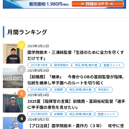
月間ランキング
2025年3月21日
国学院栃木・三浦純監督「生徒のために全力を尽くす
だけです」
2025年3月号
国学院栃木
埼玉/群馬/栃木版
監督コメント
2025年8月26日
【前橋商】「継承」 今春からOBの冨田監督が指揮。
伝統を継承し甲子園へのルートを切り拓く
2025年8月号
前橋商
埼玉/群馬/栃木版
学校紹介
2025年9月14日
2025夏【指揮官の言葉】前橋商・冨田裕紀監督「選手
に甲子園の景色を見せたい」
2025年8月号
前橋商
埼玉/群馬/栃木版
監督コメント
2026年5月27日
【プロ注目】国学院栃木・農作力（３年） 攻守に世