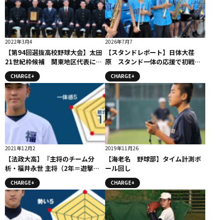
2022年3月4
2026年7月7
【第94回選抜高校野球大会】太田
【スタンドレポート】日体大荏
21世紀枠候補 関東地区代表に選
原 スタンド一体の応援で初戦突
出！
破！！
CHARGE+
CHARGE+
2021年12月2
2019年11月26
【法政大高】『主将のチーム分
【海老名 野球部】タイム計測ボ
析・福井永世 主将（2年＝遊撃
ール回し
手）」コラム # 法政大高
CHARGE+
CHARGE+