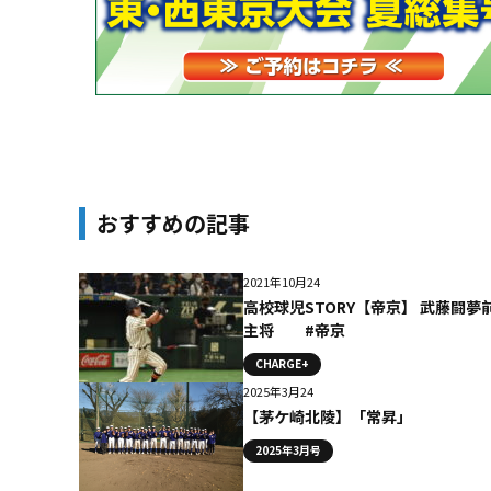
おすすめの記事
2021年10月24
高校球児STORY【帝京】 武藤闘夢
主将 #帝京
CHARGE+
2025年3月24
【茅ケ崎北陵】「常昇」
2025年3月号