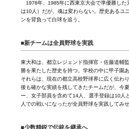
1978年、1985年に西東京大会で準優勝し
は10人）だが、魂は変わらない。歴史あるユ
ンを背負って白球を追う。
■新チームは全員野球を実践
東大和は、都立レジェンド指揮官・佐藤道輔監督
勝を果たした歴史を持つ。学校の中に甲子園
それらは、現在の都立高校野球界に広く伝わ
後も確かな実績を残してきたチームだが、今夏
ー、女子部員を含めて14人、選手登録は10
人での戦いになったが全員野球を実践してみ
■少数精鋭で伝統を継承へ