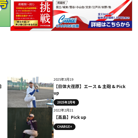
2025年3月19
前
【日体大荏原】エース & 主砲 & Pick
up
2025年2月号
2022年2月21
【高島】Pick up
CHARGE+