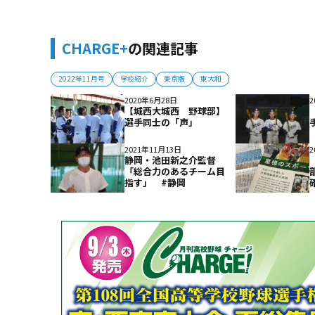
CHARGE+
の関連記事
2022年11月号
学校紹介
東京版
東大和
2020年6月28日
2
【城西大城西 野球部】
選手同士の「声」
2021年11月13日
2
静岡・池田新之介監督
「総合力のあるチーム目
指す」 #静岡