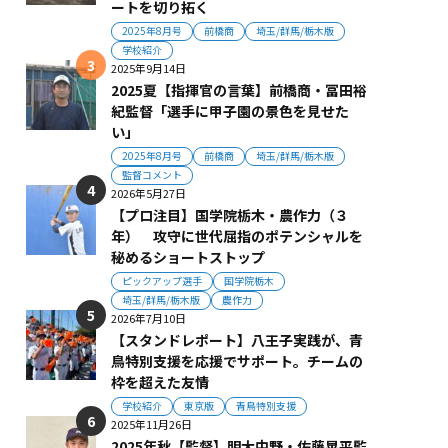
ートを切り拓く
2025年8月号
前橋商
埼玉/群馬/栃木版
学校紹介
2025年9月14日
2025夏【指揮官の言葉】前橋商・冨田裕
紀監督「選手に甲子園の景色を見せた
い」
2025年8月号
前橋商
埼玉/群馬/栃木版
監督コメント
2026年5月27日
【プロ注目】国学院栃木・農作力（３
年） 攻守に世代屈指のポテンシャルを
秘めるショートストップ
ピックアップ選手
国学院栃木
埼玉/群馬/栃木版
農作力
2026年7月10日
【スタンドレポート】八王子実践が、青
鳥特別支援を応援でサポート。チームの
枠を超えた友情
学校紹介
東京版
青鳥特別支援
2025年11月26日
2025年秋【監督】明大中野・佐藤晃平監