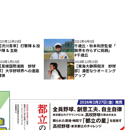
023年12月19日
2021年6月5日
【渋川青翠】打撃陣 & 投
千歳丘・秋本則彦監督「
手陣 & 主砲
限界を作らずに挑戦」
#千歳丘
020年1月15日
2018年12月13日
【星槎国際湘南 野球
【東海大静岡翔洋 野球
部】大学野球界への進路
部】濃密なウオーミング
確保
アップ