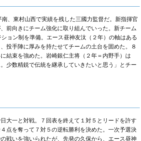
小平南、東村山西で実績を残した三國力監督だ。新指揮官
が、前向きにチーム強化に取り組んでいった。新チーム
ジション制を準備。エース昼神友汰（２年）の軸はある
し、投手陣に厚みを持たせてチームの土台を固めた。８
共に結束を強めた。岩崎銀仁主将（２年＝内野手）は
ム。少数精鋭で伝統を継承していきたいと思う」とチー
日大一と対戦。７回表を終えて１対５とリードを許す
挙４点を奪って７対５の逆転勝利を決めた。一次予選決
での戦いを強いられたが、先発の久保から、エース昼神