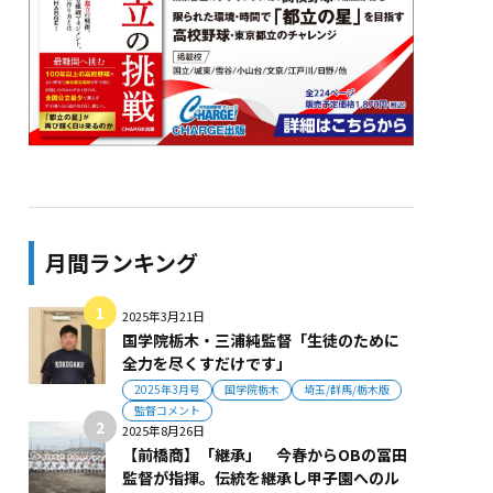
月間ランキング
2025年3月21日
国学院栃木・三浦純監督「生徒のために
全力を尽くすだけです」
2025年3月号
国学院栃木
埼玉/群馬/栃木版
監督コメント
2025年8月26日
【前橋商】「継承」 今春からOBの冨田
監督が指揮。伝統を継承し甲子園へのル