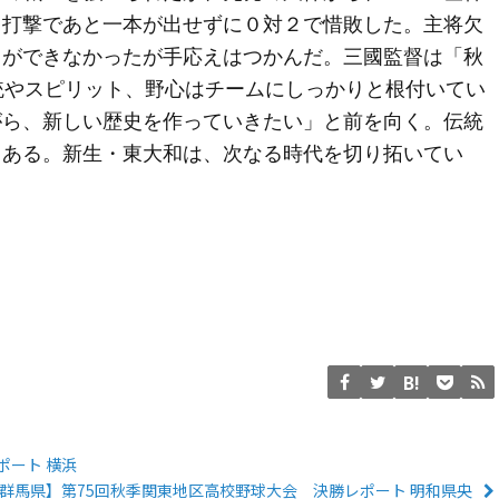
、打撃であと一本が出せずに０対２で惜敗した。主将欠
とができなかったが手応えはつかんだ。三國監督は「秋
統やスピリット、野心はチームにしっかりと根付いてい
がら、新しい歴史を作っていきたい」と前を向く。伝統
もある。新生・東大和は、次なる時代を切り拓いてい
ポート 横浜
群馬県】第75回秋季関東地区高校野球大会 決勝レポート 明和県央