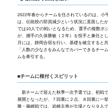
2022年春からチームを任されているのは、
は、伝統校の部員減少という状況に直面した
では10人での戦いとなるため、選手の複数ポ
が、捕手の久保勝敏（２年）を投手と兼任と
月には、静岡合宿を行い、基礎を確立すると
「人数の少なさをみんなでカバーできるチー
ムを牽引する。
■チームに根付くスピリット
新チームで迎えた秋季一次予選では、初戦で
展開となったが、７回裏に２点、８回裏に一
勝・篠崎戦では、岩崎主将が欠場となり９人