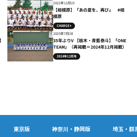
2022年11月23
ム
【相模原】「あの夏を、再び」 #相
模原
CHARGE+
2025年7月28
】
35年ぶりV 【栃木・青藍泰斗】「ONE
TEAM」（再掲載＝2024年12月掲載）
2024年12月号
東京版
神奈川・静岡版
埼玉・群