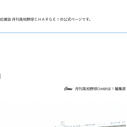
応援誌 月刊高校野球ＣＨＡＲＧＥ！の公式ページです。
和
月刊高校野球CHARGE！編集部