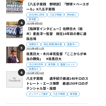
【八王子実践 野球部】「野球×ベースボ
ール」#八王子実践
2020年12月号
八王子実践
学校紹介
東京版
2026年4月6日
【指揮官インタビュー】佐野日大〈栃
木〉麦倉洋一監督 就任10年目の春に選
抜出場
佐野日大
埼玉/群馬/栃木版
麦倉洋一
2022年6月11日
目黒日大・木川卓見監督 「ここからが本
当の勝負」 #目黒日大
2022年5月号
東京版
監督コメント
目黒日大
2026年3月26日
八王子実践 選手紹介最速140キロのス
トレート・エース塚原 最速150キロのポ
テンシャル型・座間
ピックアップ選手
八王子実践
東京版